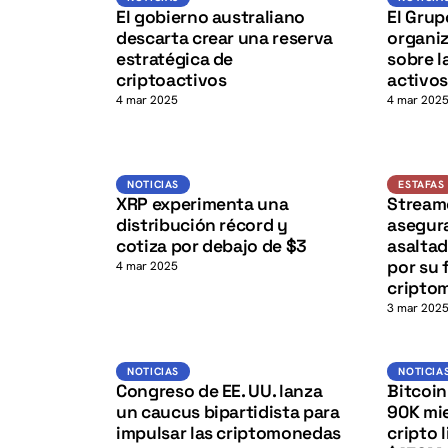
K
El gobierno australiano
El Grup
descarta crear una reserva
organi
estratégica de
sobre l
criptoactivos
activos
4 mar 2025
4 mar 202
XRP
NOTICIAS
NOTICIAS
ESTAFAS
K
XRP experimenta una
Stream
distribución récord y
asegura
cotiza por debajo de $3
asaltad
por su 
4 mar 2025
cripto
3 mar 202
Noticias
NOTICIAS
NOTICIAS
NOTICIA
Congreso de EE. UU. lanza
Bitcoin
un caucus bipartidista para
90K mi
impulsar las criptomonedas
cripto 