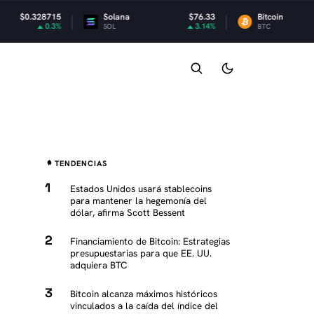
Solana
$76.33
Bitcoin
$65,039.54
3.14%
0.1%
SOL
BTC
K
TENDENCIAS
Estados Unidos usará stablecoins
para mantener la hegemonía del
dólar, afirma Scott Bessent
Financiamiento de Bitcoin: Estrategias
presupuestarias para que EE. UU.
adquiera BTC
Bitcoin alcanza máximos históricos
vinculados a la caída del índice del