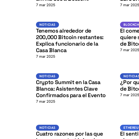
K
7 mar 2025
7 mar 202
BTC
K
NOTICIAS
BLOCKCHA
NOTICIAS
BLOCKCH
Tenemos alrededor de
El come
200,000 Bitcoin restantes:
quiere 
Explica funcionario de la
de Bitc
Casa Blanca
7 mar 202
7 mar 2025
K
Noticias
NOTICIAS
NOTICIAS
NOTICIA
Crypto Summit en la Casa
¿Por qu
Blanca: Asistentes Clave
de Bitc
Confirmados para el Evento
7 mar 202
7 mar 2025
BTC
NOTICIAS
NOTICIAS
ETHERE
Cuatro razones por las que
El sent