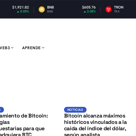
BNB
$605.76
TRON
$0.328715
2.08%
0.3%
BNB
TRX
WEB3
APRENDE
K
BTC
BTC
NOTICIAS
S
NOTICIAS
amiento de Bitcoin:
Bitcoin alcanza máximos
gias
históricos vinculados a la
estarias para que
caída del índice del dólar,
 adquiera BTC
según analista