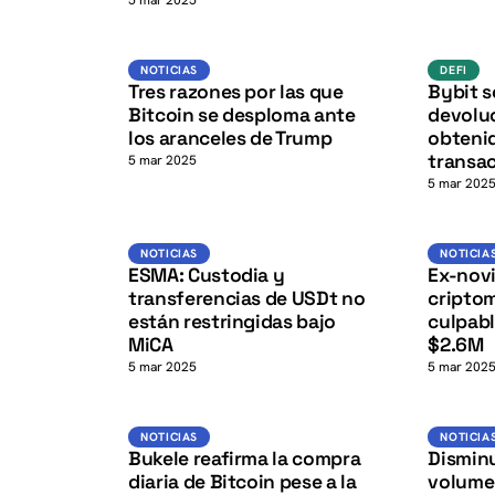
K
5 mar 2025
BTC
K
NOTICIAS
NOTICIAS
DEFI
Tres razones por las que
Bybit so
Bitcoin se desploma ante
devolu
los aranceles de Trump
obteni
transa
5 mar 2025
5 mar 202
USDT
K
NOTICIAS
NOTICIAS
NOTICIA
ESMA: Custodia y
Ex-novi
transferencias de USDt no
cripto
están restringidas bajo
culpabl
MiCA
$2.6M
5 mar 2025
5 mar 202
BTC
NOTICIAS
NOTICIAS
NOTICIA
Bukele reafirma la compra
Disminu
diaria de Bitcoin pese a la
volume