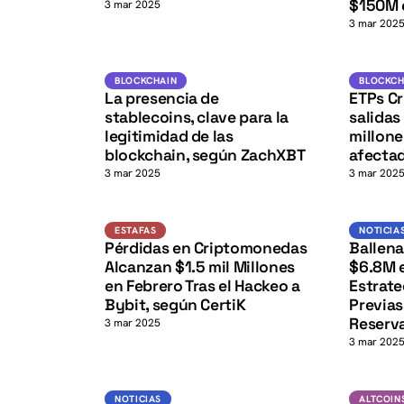
K
$150M 
3 mar 2025
3 mar 202
USD
K
BLOCKCHAIN
BLOCKCHA
BLOCKCHAIN
BLOCKCH
La presencia de
ETPs Cr
stablecoins, clave para la
salidas
legitimidad de las
millone
blockchain, según ZachXBT
afecta
3 mar 2025
3 mar 202
Estafas
NOTICIAS
ESTAFAS
NOTICIA
K
Pérdidas en Criptomonedas
Ballena
Alcanzan $1.5 mil Millones
$6.8M e
en Febrero Tras el Hackeo a
Estrate
Bybit, según CertiK
Previas
Reserv
3 mar 2025
3 mar 202
Noticias
ALTCOINS
NOTICIAS
ALTCOIN