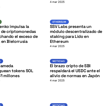
K
o
4 mar 2025
5
ETH
K
Mineria
ETHEREUM
ETHEREUM
enko impulsa la
SSV Labs presenta un
a de criptomonedas
módulo descentralizado de
chando el exceso de
staking para Lido en
 en Bielorrusia
Ethereum
5
4 mar 2025
SOL
Noticias
S
NOTICIAS
K
Alameda
El brazo cripto de SBI
quean tokens SOL
respaldará el USDC ante el
1 millones
alivio de normas en Japón
5
4 mar 2025
Noticias
Noticias
S
NOTICIAS