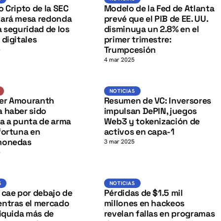
K
o Cripto de la SEC
Modelo de la Fed de Atlanta
zará mesa redonda
prevé que el PIB de EE. UU.
a seguridad de los
disminuya un 2.8% en el
 digitales
primer trimestre:
Trumpcesión
5
4 mar 2025
Estafas
Noticias
NOTICIAS
K
er Amouranth
Resumen de VC: Inversores
 haber sido
impulsan DePIN, juegos
a a punta de arma
Web3 y tokenización de
fortuna en
activos en capa-1
monedas
3 mar 2025
5
BTC
Noticias
S
NOTICIAS
 cae por debajo de
Pérdidas de $1.5 mil
entras el mercado
millones en hackeos
liquida más de
revelan fallas en programas