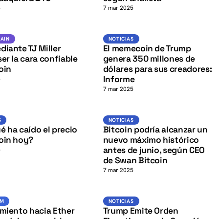
K
5
7 mar 2025
BTC
K
Noticias
IN
AIN
NOTICIAS
diante TJ Miller
El memecoin de Trump
ser la cara confiable
genera 350 millones de
oin
dólares para sus creadores:
Informe
5
7 mar 2025
BTC
BTC
K
NOTICIAS
S
NOTICIAS
é ha caído el precio
Bitcoin podría alcanzar un
oin hoy?
nuevo máximo histórico
antes de junio, según CEO
5
de Swan Bitcoin
7 mar 2025
BTC
Ethereum
NOTICIAS
UM
NOTICIAS
imiento hacia Ether
Trump Emite Orden