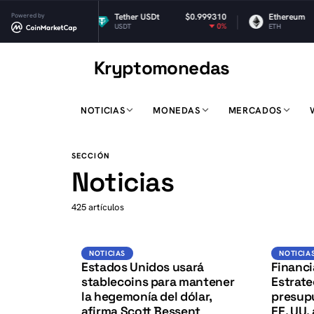
05
Powered by
Tether USDt
$0.999310
Ethereum
$1,921.82
7%
0%
0.05%
USDT
ETH
Kryptomonedas
K
NOTICIAS
MONEDAS
MERCADOS
K
SECCIÓN
Noticias
425 artículos
USD
NOTICIAS
NOTICIAS
NOTICIAS
NOTICIA
Estados Unidos usará
Financi
stablecoins para mantener
Estrate
la hegemonía del dólar,
presupu
afirma Scott Bessent
EE. UU.