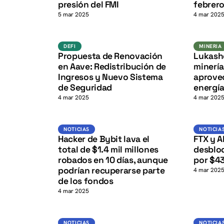
K
presión del FMI
febrer
5 mar 2025
4 mar 202
defi
K
DEFI
MINERIA
Propuesta de Renovación
Lukash
en Aave: Redistribución de
minerí
Ingresos y Nuevo Sistema
aprove
de Seguridad
energía
4 mar 2025
4 mar 202
Noticias
NOTICIAS
NOTICIAS
NOTICIA
K
Hacker de Bybit lava el
FTX y 
total de $1.4 mil millones
desblo
robados en 10 días, aunque
por $43
podrían recuperarse parte
4 mar 202
de los fondos
4 mar 2025
Noticias
NOTICIAS
NOTICIA