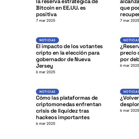
K
la reserva estratégica de
alcanza
Bitcoin en EE.UU. es
que pod
positiva
recupe
7 mar 2025
7 mar 202
K
Noticias
NOTICIAS
NOTICIAS
NOTICIA
El impacto de los votantes
¿Reserv
cripto en la elección para
precio 
gobernador de Nueva
por deb
Jersey
6 mar 202
6 mar 2025
K
Noticias
NOTICIAS
NOTICIAS
NOTICIA
Cómo las plataformas de
¿Volver
criptomonedas enfrentan
desplo
crisis de liquidez tras
6 mar 202
hackeos importantes
6 mar 2025