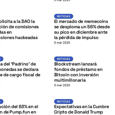
K
5 mar 2025
defi
K
Noticias
NOTICIAS
licita a la DAO la
El mercado de memecoins
ción de comisiones
se desploma un 56% desde
das en
su pico en diciembre ante
cciones hackeadas
la pérdida de impulso
5
5 mar 2025
BTC
K
Noticias
NOTICIAS
S
NOTICIAS
a del ‘Padrino’ de
Blockstream lanzará
monedas se declara
fondos de préstamo en
e de cargo fiscal de
Bitcoin con inversión
multimillonaria
5
5 mar 2025
Noticias
Noticias
S
NOTICIAS
ción del 63% en el
Expectativas en la Cumbre
n de Pump.fun en
Cripto de Donald Trump