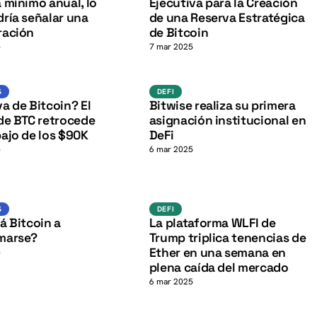
K
 mínimo anual, lo
Ejecutiva para la Creación
ría señalar una
de una Reserva Estratégica
ración
de Bitcoin
5
7 mar 2025
BTC
DeFi
K
DEFI
S
DEFI
a de Bitcoin? El
Bitwise realiza su primera
de BTC retrocede
asignación institucional en
ajo de los $90K
DeFi
5
6 mar 2025
BTC
defi
K
S
DEFI
á Bitcoin a
La plataforma WLFI de
marse?
Trump triplica tenencias de
Ether en una semana en
5
plena caída del mercado
6 mar 2025