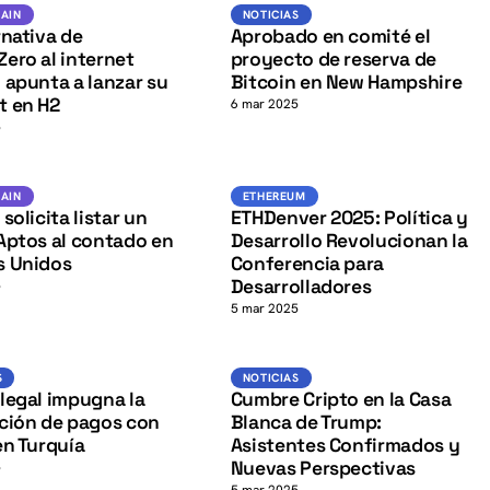
BTC
K
Blockchain
NOTICIAS
AIN
NOTICIAS
rnativa de
Aprobado en comité el
ero al internet
proyecto de reserva de
 apunta a lanzar su
Bitcoin en New Hampshire
t en H2
6 mar 2025
5
K
Blockchain
Ethereum
AIN
ETHEREUM
solicita listar un
ETHDenver 2025: Política y
Aptos al contado en
Desarrollo Revolucionan la
s Unidos
Conferencia para
Desarrolladores
5
5 mar 2025
Noticias
Noticias
S
NOTICIAS
legal impugna la
Cumbre Cripto en la Casa
ción de pagos con
Blanca de Trump:
en Turquía
Asistentes Confirmados y
Nuevas Perspectivas
5