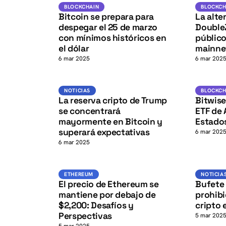
BTC
K
BLOCKCHAIN
BLOCKCHAIN
BLOCKCH
Bitcoin se prepara para
La alte
despegar el 25 de marzo
DoubleZ
con mínimos históricos en
público
el dólar
mainne
6 mar 2025
6 mar 202
BTC
K
NOTICIAS
NOTICIAS
BLOCKCH
La reserva cripto de Trump
Bitwise 
se concentrará
ETF de 
mayormente en Bitcoin y
Estado
superará expectativas
6 mar 202
6 mar 2025
ETH
ETHEREUM
ETHEREUM
NOTICIA
El precio de Ethereum se
Bufete 
mantiene por debajo de
prohibi
$2,200: Desafíos y
cripto 
Perspectivas
5 mar 202