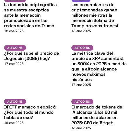
K
La industria criptográfica
Los comerciantes de
se muestra escéptica
criptomonedas ganan
ante la memecoin
millones mientras la
promocionada en las
memecoin Solana de
redes sociales de Trump
Trump provoca frenesí
18 ene 2025
18 ene 2025
DOGE
XRP
ALTCOINS
ALTCOINS
ALTCOINS
ALTCOINS
K
¿Por qué sube el precio de
La métrica clave del
Dogecoin (DOGE) hoy?
precio de XRP aumentará
un 300% en 2025 a medida
17 ene 2025
que la altcoin alcance
nuevos máximos
históricos
17 ene 2025
Altcoins
Altcoins
ALTCOINS
ALTCOINS
BRETT memecoin explicó:
El mercado de tokens de
¿Por qué todo el mundo
IA alcanzará los 60 mil
habla de eso?
millones de dólares en
2025: CEO de Bitget
16 ene 2025
16 ene 2025