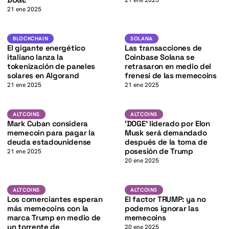
K
21 ene 2025
21 ene 2025
K
SOL
Blockchain
SOLANA
BLOCKCHAIN
SOLANA
El gigante energético
Las transacciones de
italiano lanza la
Coinbase Solana se
tokenización de paneles
retrasaron en medio del
solares en Algorand
frenesí de las memecoins
21 ene 2025
21 ene 2025
K
DOGE
Altcoins
ALTCOINS
ALTCOINS
ALTCOINS
Mark Cuban considera
‘DOGE’ liderado por Elon
memecoin para pagar la
Musk será demandado
deuda estadounidense
después de la toma de
posesión de Trump
21 ene 2025
20 ene 2025
Altcoins
Altcoins
ALTCOINS
ALTCOINS
Los comerciantes esperan
El factor TRUMP: ya no
más memecoins con la
podemos ignorar las
marca Trump en medio de
memecoins
un torrente de
20 ene 2025