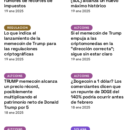
K
rumores de recortes de
(SOL) alcanza un nuevo
impuestos
máximo histórico
19 ene 2025
19 ene 2025
K
Regulacion
Altcoins
REGULACION
ALTCOINS
Lo que indica el
Si el memecoin de Trump
lanzamiento de la
empuja a las
memecoin de Trump para
criptomonedas en la
las regulaciones
“dirección correcta”;
criptográficas
sigue sin estar claro
19 ene 2025
19 ene 2025
DOGE
Altcoins
ALTCOINS
ALTCOINS
ALTCOINS
K
TRUMP memecoin alcanza
¿Dogecoin a 1 dólar? Los
un precio récord,
comerciantes dicen que
posiblemente
un repunte de DOGE del
multiplicando el
140% podría ocurrir antes
patrimonio neto de Donald
de febrero
Trump por 5
18 ene 2025
18 ene 2025
SOL
Altcoins
SOLANA
ALTCOINS
SOLANA