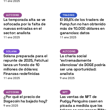
K
11 ene 2025
K
Altcoins
Trading
ALTCOINS
TRADING
La temporada alta se ve
El 99,6% de los traders de
sofocada por la falta de
Pump.fun no han obtenido
nuevas entradas en el
más de 10.000 dólares en
sector: analista
ganancias: datos
11 ene 2025
11 ene 2025
SOL
DOGE
K
SOLANA
ALTCOINS
SOLANA
ALTCOINS
Solana preparada para el
La charla social
repunte de 2025, Fetch.ai
‘extremadamente
lanza un fondo de 10
silenciosa’ de DOGE podría
millones de dólares:
ser una oportunidad:
Finanzas redefinidas
analista
11 ene 2025
9 ene 2025
DOGE
NFT
ALTCOINS
NFT
ALTCOINS
NFT
¿Por qué el precio de
Las ventas de NFT de
Dogecoin ha bajado hoy?
Pudgy Penguins caen en
picada a medida que los
9 ene 2025
tokens se recuperan: Nifty