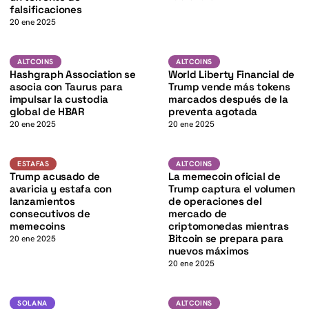
K
falsificaciones
20 ene 2025
K
Altcoins
Altcoins
ALTCOINS
ALTCOINS
Hashgraph Association se
World Liberty Financial de
asocia con Taurus para
Trump vende más tokens
impulsar la custodia
marcados después de la
global de HBAR
preventa agotada
20 ene 2025
20 ene 2025
BTC
Estafas
ALTCOINS
ESTAFAS
ALTCOINS
Trump acusado de
La memecoin oficial de
K
avaricia y estafa con
Trump captura el volumen
lanzamientos
de operaciones del
consecutivos de
mercado de
memecoins
criptomonedas mientras
Bitcoin se prepara para
20 ene 2025
nuevos máximos
20 ene 2025
SOL
Altcoins
SOLANA
SOLANA
ALTCOINS