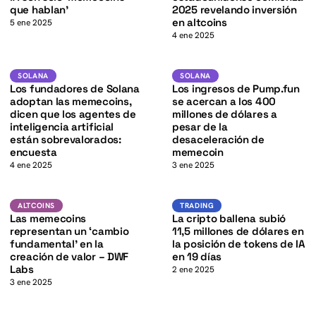
K
que hablan’
2025 revelando inversión
en altcoins
5 ene 2025
4 ene 2025
SOL
Solana
SOLANA
SOLANA
SOLANA
K
Los fundadores de Solana
Los ingresos de Pump.fun
adoptan las memecoins,
se acercan a los 400
dicen que los agentes de
millones de dólares a
inteligencia artificial
pesar de la
están sobrevalorados:
desaceleración de
encuesta
memecoin
4 ene 2025
3 ene 2025
K
Altcoins
Trading
ALTCOINS
TRADING
Las memecoins
La cripto ballena subió
representan un ‘cambio
11,5 millones de dólares en
fundamental’ en la
la posición de tokens de IA
creación de valor – DWF
en 19 días
Labs
2 ene 2025
3 ene 2025