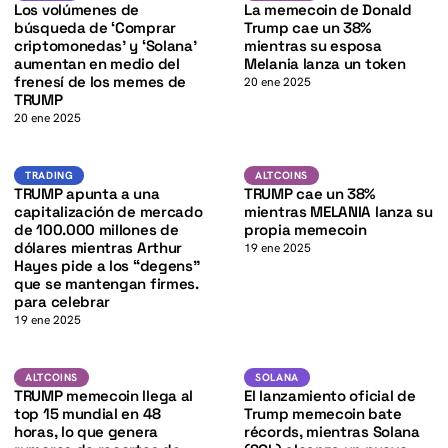
K
Los volúmenes de
La memecoin de Donald
búsqueda de ‘Comprar
Trump cae un 38%
criptomonedas’ y ‘Solana’
mientras su esposa
aumentan en medio del
Melania lanza un token
frenesí de los memes de
20 ene 2025
TRUMP
20 ene 2025
Trading
Altcoins
TRADING
ALTCOINS
TRUMP apunta a una
TRUMP cae un 38%
K
capitalización de mercado
mientras MELANIA lanza su
de 100.000 millones de
propia memecoin
dólares mientras Arthur
19 ene 2025
Hayes pide a los “degens”
que se mantengan firmes.
para celebrar
19 ene 2025
SOL
Altcoins
SOLANA
ALTCOINS
SOLANA
TRUMP memecoin llega al
El lanzamiento oficial de
top 15 mundial en 48
Trump memecoin bate
horas, lo que genera
récords, mientras Solana