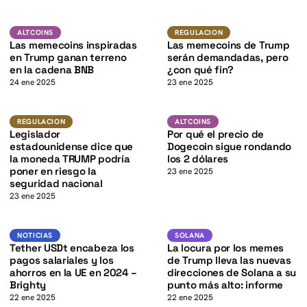
K
K
BNB
Regulacion
ALTCOINS
ALTCOINS
REGULACION
Las memecoins inspiradas
Las memecoins de Trump
en Trump ganan terreno
serán demandadas, pero
en la cadena BNB
¿con qué fin?
24 ene 2025
23 ene 2025
DOGE
K
Regulacion
ALTCOINS
REGULACION
ALTCOINS
Legislador
Por qué el precio de
estadounidense dice que
Dogecoin sigue rondando
la moneda TRUMP podría
los 2 dólares
poner en riesgo la
23 ene 2025
seguridad nacional
23 ene 2025
USDT
SOL
NOTICIAS
SOLANA
NOTICIAS
SOLANA
Tether USDt encabeza los
La locura por los memes
pagos salariales y los
de Trump lleva las nuevas
ahorros en la UE en 2024 –
direcciones de Solana a su
Brighty
punto más alto: informe
22 ene 2025
22 ene 2025