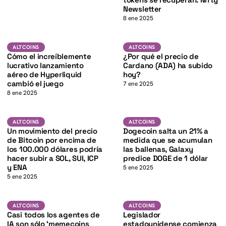
K
Newsletter
8 ene 2025
K
ADA
Altcoins
ALTCOINS
ALTCOINS
ALTCOINS
Cómo el increíblemente
¿Por qué el precio de
lucrativo lanzamiento
Cardano (ADA) ha subido
aéreo de Hyperliquid
hoy?
cambió el juego
7 ene 2025
8 ene 2025
BTC
DOGE
K
ALTCOINS
ALTCOINS
ALTCOINS
ALTCOINS
Un movimiento del precio
Dogecoin salta un 21% a
de Bitcoin por encima de
medida que se acumulan
los 100.000 dólares podría
las ballenas, Galaxy
hacer subir a SOL, SUI, ICP
predice DOGE de 1 dólar
y ENA
5 ene 2025
5 ene 2025
Altcoins
Altcoins
ALTCOINS
ALTCOINS
Casi todos los agentes de
Legislador
IA son sólo ‘memecoins
estadounidense comienza