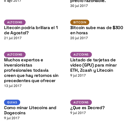
K
precio razonable.
8 ago 2017
K
30 jul 2017
LTC
BTC
ALTCOINS
BITCOIN
ALTCOINS
BITCOIN
Litecoin podria brillara el 1
Bitcoin sube mas de $300
de Agosto!?
en horas
21 jul 2017
20 jul 2017
ETH
K
Altcoins
ALTCOINS
ALTCOINS
ALTCOINS
Muchos expertos e
Listado de tarjetas de
inversionistas
video (GPU) para minar
profesionales todavía
ETH, Zcash y Litecoin
creen que hay retornos sin
9 jul 2017
precedentes que ofrecer
K
13 jul 2017
Guias
Altcoins
GUIAS
ALTCOINS
Como minar Litecoins and
¿Que es Decred?
Dogecoins
9 jul 2017
9 jul 2017