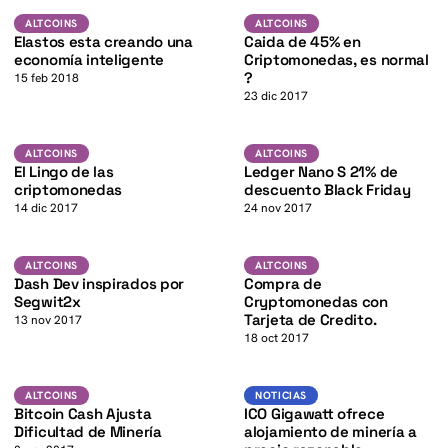
K
Altcoins
Altcoins
ALTCOINS
ALTCOINS
Elastos esta creando una
Caida de 45% en
economía inteligente
Criptomonedas, es normal
?
15 feb 2018
K
23 dic 2017
Altcoins
Altcoins
ALTCOINS
ALTCOINS
El Lingo de las
Ledger Nano S 21% de
criptomonedas
descuento Black Friday
14 dic 2017
24 nov 2017
K
Altcoins
Altcoins
ALTCOINS
ALTCOINS
Dash Dev inspirados por
Compra de
Segwit2x
Cryptomonedas con
Tarjeta de Credito.
13 nov 2017
18 oct 2017
BTC
Noticias
ALTCOINS
ALTCOINS
NOTICIAS
Bitcoin Cash Ajusta
ICO Gigawatt ofrece
Dificultad de Minería
alojamiento de minería a