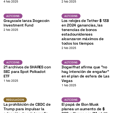
K
4 feb 2025
2 feb 2025
DOGE
USDT
ALTCOINS
ALTCOINS
ALTCOINS
ALTCOINS
K
Grayscale lanza Dogecoin
Los relojes de Tether $ 13B
Investment Fund
en 2024 ganancias, las
tenencias de bonos
2 feb 2025
estadounidenses
alcanzaron máximos de
todos los tiempos
2 feb 2025
K
DOT
Altcoins
ALTCOINS
ALTCOINS
ALTCOINS
21 archivos de SHARES con
Dogwifhat afirma que “no
SEC para Spot Polkadot
hay intención de engañar”
ETF
en el plan de esfera de Las
Vegas
1 feb 2025
1 feb 2025
Regulacion
Altcoins
REGULACION
ALTCOINS
La prohibición de CBDC de
El papá de Elon Musk
Trump para impulsar la
planea un aumento de $