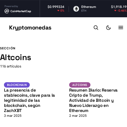
ether USDt
Powered by
$0.999334
Ethereum
$1,918.19
B
0%
-0.46%
SDT
ETH
BN
Kryptomonedas
K
K
SECCIÓN
Altcoins
116 artículos
USD
BTC
K
BLOCKCHAIN
ALTCOINS
BLOCKCHAIN
ALTCOINS
La presencia de
Resumen Diario: Reserva
stablecoins, clave para la
Cripto de Trump,
legitimidad de las
Actividad de Bitcoin y
blockchain, según
Nuevo Liderazgo en
ZachXBT
Ethereum
3 mar 2025
2 mar 2025