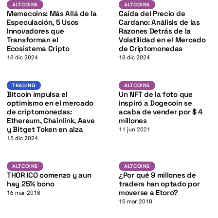
ADA
K
Altcoins
ALTCOINS
ALTCOINS
ALTCOINS
Memecoins: Más Allá de la
Caída del Precio de
Especulación, 5 Usos
Cardano: Análisis de las
Innovadores que
Razones Detrás de la
Transforman el
Volatilidad en el Mercado
Ecosistema Cripto
de Criptomonedas
18 dic 2024
18 dic 2024
BTC
DOGE
K
TRADING
ALTCOINS
TRADING
ALTCOINS
Bitcoin impulsa el
Un NFT de la foto que
optimismo en el mercado
inspiró a Dogecoin se
de criptomonedas:
acaba de vender por $ 4
Ethereum, Chainlink, Aave
millones
y Bitget Token en alza
11 jun 2021
15 dic 2024
K
Altcoins
Altcoins
ALTCOINS
ALTCOINS
THOR ICO comenzo y aun
¿Por qué 9 millones de
hay 25% bono
traders han optado por
moverse a Etoro?
16 mar 2018
15 mar 2018