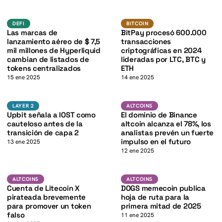
K
defi
BTC
K
BITCOIN
DEFI
BITCOIN
Las marcas de
BitPay procesó 600.000
lanzamiento aéreo de $ 7,5
transacciones
mil millones de Hyperliquid
criptográficas en 2024
cambian de listados de
lideradas por LTC, BTC y
tokens centralizados
ETH
15 ene 2025
14 ene 2025
K
Layer 2
Altcoins
LAYER 2
ALTCOINS
Upbit señala a IOST como
El dominio de Binance
cauteloso antes de la
altcoin alcanza el 78%, los
transición de capa 2
analistas prevén un fuerte
impulso en el futuro
13 ene 2025
12 ene 2025
LTC
Altcoins
ALTCOINS
ALTCOINS
ALTCOINS
Cuenta de Litecoin X
DOGS memecoin publica
pirateada brevemente
hoja de ruta para la
para promover un token
primera mitad de 2025
falso
11 ene 2025