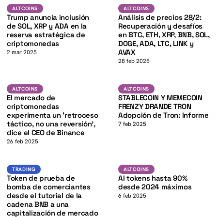
SOL
BTC
K
ALTCOINS
ALTCOINS
ALTCOINS
ALTCOINS
Trump anuncia inclusión
Análisis de precios 28/2:
de SOL, XRP y ADA en la
Recuperación y desafíos
reserva estratégica de
en BTC, ETH, XRP, BNB, SOL,
criptomonedas
DOGE, ADA, LTC, LINK y
AVAX
2 mar 2025
28 feb 2025
TRX
K
Altcoins
ALTCOINS
ALTCOINS
ALTCOINS
El mercado de
STABLECOIN Y MEMECOIN
criptomonedas
FRENZY DRANDE TRON
experimenta un ‘retroceso
Adopción de Tron: Informe
táctico, no una reversión’,
7 feb 2025
dice el CEO de Binance
26 feb 2025
BNB
Altcoins
TRADING
TRADING
ALTCOINS
Token de prueba de
AI tokens hasta 90%
bomba de comerciantes
desde 2024 máximos
desde el tutorial de la
6 feb 2025
cadena BNB a una
capitalización de mercado