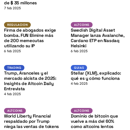
K
de $ 35 millones
7 feb 2025
K
ADA
Regulacion
ALTCOINS
REGULACION
ALTCOINS
Firma de abogados exige
Swedish Digital Asset
bomba. FUN Elimine más
Manager lanza Avalanche,
de 200 memecutas
Cardano ETP en Nasdaq
utilizando su IP
Helsinki
6 feb 2025
6 feb 2025
K
XLM
Trading
GUIAS
TRADING
GUIAS
Trump, Aranceles y el
Stellar (XLM), explicado:
mercado alcista de 2025:
qué es y cómo funciona
Insights de Altcoin Daily
4 feb 2025
Entrevista
4 feb 2025
BTC
Altcoins
ALTCOINS
ALTCOINS
ALTCOINS
World Liberty Financial
Dominio de bitcoin que
respaldado por Trump
vuelve a más del 60%
niega las ventas de tokens
como altcoins lentos