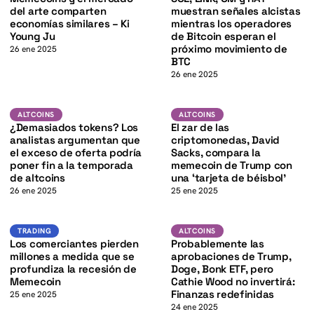
K
del arte comparten
muestran señales alcistas
economías similares – Ki
mientras los operadores
Young Ju
de Bitcoin esperan el
próximo movimiento de
26 ene 2025
BTC
26 ene 2025
K
Altcoins
Altcoins
ALTCOINS
ALTCOINS
¿Demasiados tokens? Los
El zar de las
analistas argumentan que
criptomonedas, David
el exceso de oferta podría
Sacks, compara la
poner fin a la temporada
memecoin de Trump con
de altcoins
una ‘tarjeta de béisbol’
26 ene 2025
25 ene 2025
DOGE
Trading
ALTCOINS
TRADING
ALTCOINS
Los comerciantes pierden
Probablemente las
millones a medida que se
aprobaciones de Trump,
profundiza la recesión de
Doge, Bonk ETF, pero
Memecoin
Cathie Wood no invertirá:
Finanzas redefinidas
25 ene 2025
24 ene 2025