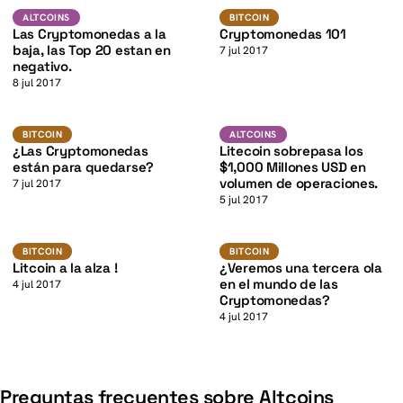
K
Altcoins
Bitcoin
ALTCOINS
BITCOIN
Las Cryptomonedas a la
Cryptomonedas 101
baja, las Top 20 estan en
7 jul 2017
negativo.
8 jul 2017
K
LTC
Bitcoin
ALTCOINS
BITCOIN
ALTCOINS
¿Las Cryptomonedas
Litecoin sobrepasa los
están para quedarse?
$1,000 Millones USD en
volumen de operaciones.
7 jul 2017
5 jul 2017
Bitcoin
Bitcoin
BITCOIN
BITCOIN
Litcoin a la alza !
¿Veremos una tercera ola
en el mundo de las
4 jul 2017
Cryptomonedas?
4 jul 2017
Preguntas frecuentes sobre Altcoins