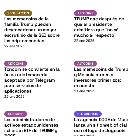
K
K
Regulacion
Altcoins
REGULACION
ALTCOINS
Las memecoins de la
TRUMP cae después de
familia Trump pueden
que el presidente
desencadenar un mayor
admitiera que “no sé
escrutinio de la SEC sobre
mucho al respecto”
las criptomonedas
22 ene 2025
22 ene 2025
TON
K
Altcoins
ALTCOINS
ALTCOINS
ALTCOINS
Toncoin se convierte en la
Las memecoins de Trump
única criptomoneda
y Melania atraen a
aceptada por Telegram
inversores primerizos:
para servicios de
encuesta
aplicaciones
21 ene 2025
22 ene 2025
DOGE
DOGE
ALTCOINS
BLOCKCHAIN
ALTCOINS
BLOCKCHAIN
Los administradores de
La agencia DOGE de Musk
activos estadounidenses
lanza un sitio web oficial
solicitan ETF de TRUMP y
con el logo de Dogecoin
DOGE