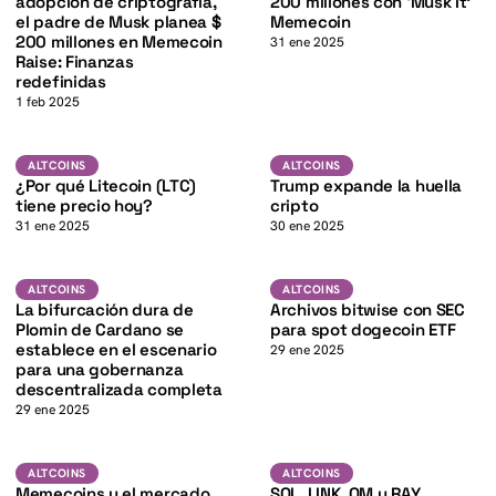
K
adopción de criptografía,
200 millones con ‘Musk It’
el padre de Musk planea $
Memecoin
200 millones en Memecoin
31 ene 2025
Raise: Finanzas
redefinidas
K
1 feb 2025
LTC
Altcoins
ALTCOINS
ALTCOINS
ALTCOINS
¿Por qué Litecoin (LTC)
Trump expande la huella
tiene precio hoy?
cripto
31 ene 2025
30 ene 2025
ADA
DOGE
K
ALTCOINS
ALTCOINS
ALTCOINS
ALTCOINS
La bifurcación dura de
Archivos bitwise con SEC
Plomin de Cardano se
para spot dogecoin ETF
establece en el escenario
29 ene 2025
para una gobernanza
descentralizada completa
29 ene 2025
BTC
Altcoins
ALTCOINS
ALTCOINS
ALTCOINS
Memecoins y el mercado
SOL, LINK, OM y RAY