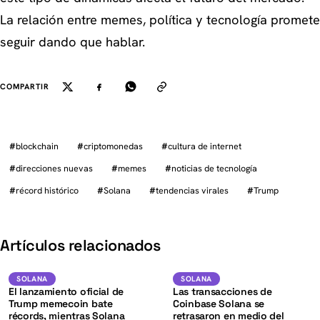
La relación entre memes, política y tecnología promete
seguir dando que hablar.
COMPARTIR
#
blockchain
#
criptomonedas
#
cultura de internet
#
direcciones nuevas
#
memes
#
noticias de tecnología
#
récord histórico
#
Solana
#
tendencias virales
#
Trump
K
Artículos relacionados
SOL
SOL
SOLANA
SOLANA
SOLANA
SOLANA
El lanzamiento oficial de
Las transacciones de
Trump memecoin bate
Coinbase Solana se
récords, mientras Solana
retrasaron en medio del