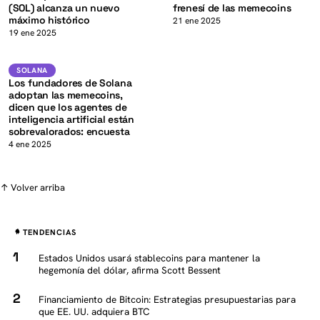
(SOL) alcanza un nuevo
frenesí de las memecoins
máximo histórico
K
21 ene 2025
19 ene 2025
SOL
SOLANA
SOLANA
Los fundadores de Solana
adoptan las memecoins,
dicen que los agentes de
inteligencia artificial están
sobrevalorados: encuesta
4 ene 2025
↑ Volver arriba
TENDENCIAS
Estados Unidos usará stablecoins para mantener la
hegemonía del dólar, afirma Scott Bessent
Financiamiento de Bitcoin: Estrategias presupuestarias para
que EE. UU. adquiera BTC