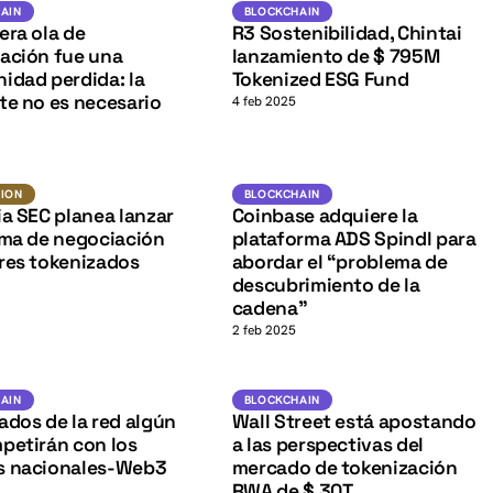
K
Blockchain
Blockchain
AIN
BLOCKCHAIN
era ola de
R3 Sostenibilidad, Chintai
ación fue una
lanzamiento de $ 795M
idad perdida: la
Tokenized ESG Fund
te no es necesario
4 feb 2025
Regulacion
Blockchain
ION
BLOCKCHAIN
K
ia SEC planea lanzar
Coinbase adquiere la
ema de negociación
plataforma ADS Spindl para
res tokenizados
abordar el “problema de
descubrimiento de la
cadena”
2 feb 2025
Blockchain
Blockchain
AIN
BLOCKCHAIN
ados de la red algún
Wall Street está apostando
petirán con los
a las perspectivas del
s nacionales-Web3
mercado de tokenización
RWA de $ 30T