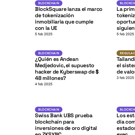
K
Blockchain
BLOCKCHAIN
BLOCKCH
BlockSquare lanza el marco
La prim
de tokenización
tokeniz
inmobiliaria que cumple
oportun
con la UE
siguien
5 feb 2025
5 feb 2025
Blockchain
BLOCKCHAIN
REGULAC
K
¿Quién es Andean
Tailand
Medjedovic, el supuesto
el sist
hacker de Kyberswap de $
de valo
48 millones?
3 feb 2025
4 feb 2025
Blockchain
BLOCKCHAIN
BLOCKCH
Swiss Bank UBS prueba
Los est
blockchain para
día com
inversiones de oro digital
estado
en ZKSYNC
exec