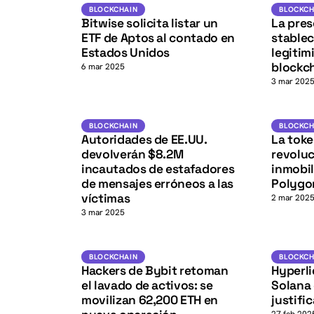
K
Blockchain
BLOCKCHA
BLOCKCHAIN
BLOCKCH
Bitwise solicita listar un
La pres
ETF de Aptos al contado en
stablec
Estados Unidos
legitim
blockc
6 mar 2025
3 mar 202
Blockchain
BLOCKCHAIN
BLOCKCH
K
Autoridades de EE.UU.
La toke
devolverán $8.2M
revoluc
incautados de estafadores
inmobil
de mensajes erróneos a las
Polygo
víctimas
2 mar 202
3 mar 2025
ETH
BLOCKCHAIN
BLOCKCHA
BLOCKCHAIN
BLOCKCH
Hackers de Bybit retoman
Hyperli
el lavado de activos: se
Solana 
movilizan 62,200 ETH en
justific