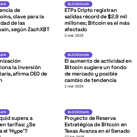
USD
BTC
K
IN
BLOCKCHAIN
AIN
BLOCKCHAIN
encia de
ETPs Cripto registran
oins, clave para la
salidas récord de $2.9 mil
idad de las
millones; Bitcoin es el más
hain, según ZachXBT
afectado
5
3 mar 2025
BTC
Blockchain
BLOCKCHAIN
AIN
BLOCKCHAIN
K
nización
El aumento de actividad en
iona la inversión
Bitcoin sugiere un fondo
iaria, afirma CEO de
de mercado y posible
n
cambio de tendencia
5
2 mar 2025
SOL
BTC
IN
BLOCKCHAIN
AIN
BLOCKCHAIN
quid supera a
Proyecto de Reserva
en tarifas: ¿Se
Estratégica de Bitcoin en
a el ‘Hype’?
Texas Avanza en el Senado