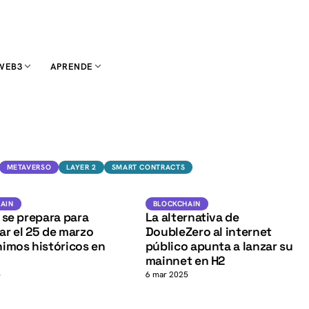
WEB3
APRENDE
K
METAVERSO
LAYER 2
SMART CONTRACTS
BTC
K
Blockchain
IN
AIN
BLOCKCHAIN
 se prepara para
La alternativa de
r el 25 de marzo
DoubleZero al internet
imos históricos en
público apunta a lanzar su
mainnet en H2
5
6 mar 2025