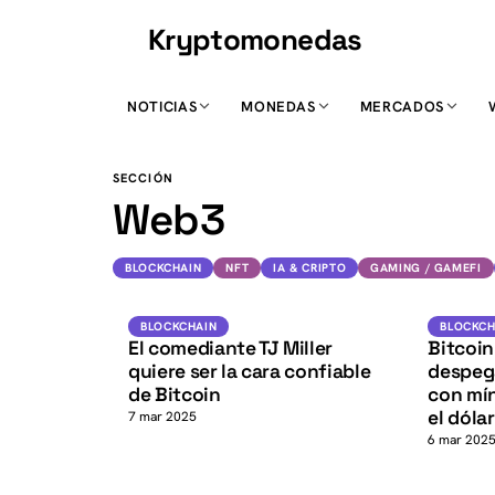
Kryptomonedas
K
NOTICIAS
MONEDAS
MERCADOS
K
SECCIÓN
Web3
BLOCKCHAIN
NFT
IA & CRIPTO
GAMING / GAMEFI
BTC
K
BLOCKCHAIN
BLOCKCHA
BLOCKCHAIN
BLOCKCH
El comediante TJ Miller
Bitcoin
quiere ser la cara confiable
despega
de Bitcoin
con mín
el dólar
7 mar 2025
6 mar 202