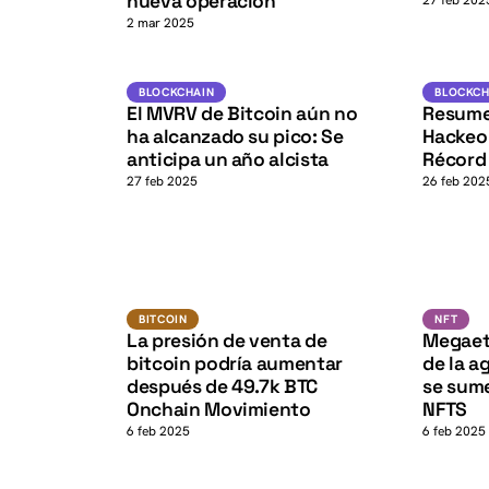
K
nueva operación
27 feb 202
2 mar 2025
BTC
BLOCKCHAIN
BLOCKCHA
BLOCKCHAIN
BLOCKCH
El MVRV de Bitcoin aún no
Resumen
K
ha alcanzado su pico: Se
Hackeo 
anticipa un año alcista
Récord 
27 feb 2025
26 feb 202
BTC
K
BITCOIN
BITCOIN
NFT
La presión de venta de
Megaeth
bitcoin podría aumentar
de la a
después de 49.7k BTC
se sum
Onchain Movimiento
NFTS
6 feb 2025
6 feb 2025