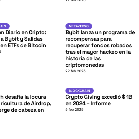
K
5
27 feb 2025
BTC
Metaverso
IN
AIN
METAVERSO
 Diario en Cripto:
Bybit lanza un programa de
K
a Bybit y Salidas
recompensas para
en ETFs de Bitcoin
recuperar fondos robados
tras el mayor hackeo en la
5
historia de las
criptomonedas
22 feb 2025
NFT
K
Blockchain
BLOCKCHAIN
 desafía la locura
Crypto Giving excedió $ 1B
gricultura de Airdrop,
en 2024 – Informe
erge de cabeza en
5 feb 2025