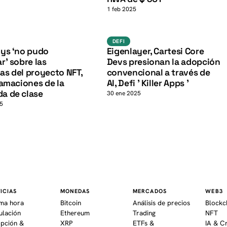
K
1 feb 2025
NFT
DeFi
DEFI
DEFI
oys ‘no pudo
Eigenlayer, Cartesi Core
r’ sobre las
Devs presionan la adopción
s del proyecto NFT,
convencional a través de
lamaciones de la
AI, Defi ' Killer Apps '
a de clase
30 ene 2025
25
ICIAS
MONEDAS
MERCADOS
WEB3
ima hora
Bitcoin
Análisis de precios
Blockc
ulación
Ethereum
Trading
NFT
pción &
XRP
ETFs &
IA & C