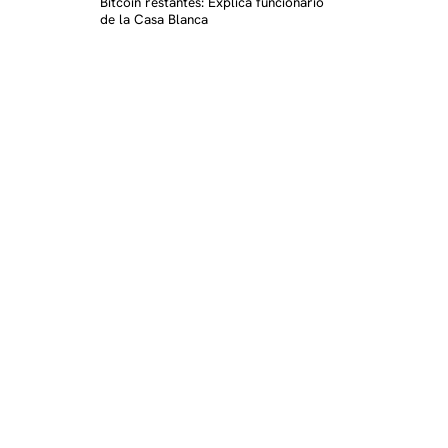
K
Bitcoin restantes: Explica funcionario
de la Casa Blanca
K