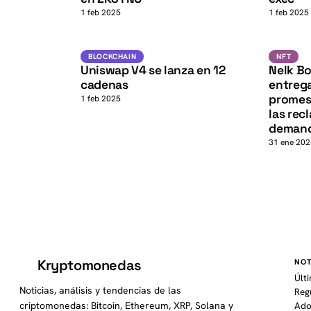
K
1 feb 2025
1 feb 2025
Blockchain
NFT
BLOCKCHAIN
NFT
Uniswap V4 se lanza en 12
Nelk B
cadenas
entrega
promesa
1 feb 2025
las rec
demand
31 ene 20
Kryptomonedas
NOT
K
Últ
Noticias, análisis y tendencias de las
Reg
criptomonedas: Bitcoin, Ethereum, XRP, Solana y
Ado