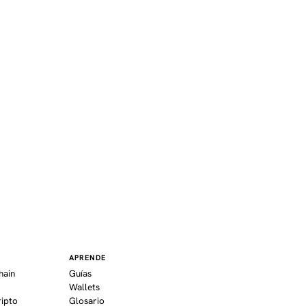
K
APRENDE
hain
Guías
Wallets
ripto
Glosario