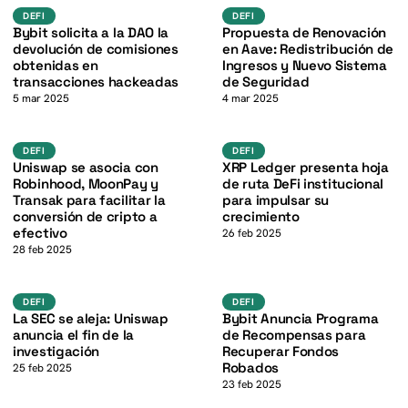
K
defi
defi
DEFI
DEFI
Bybit solicita a la DAO la
Propuesta de Renovación
devolución de comisiones
en Aave: Redistribución de
obtenidas en
Ingresos y Nuevo Sistema
transacciones hackeadas
de Seguridad
5 mar 2025
4 mar 2025
defi
XRP
K
DEFI
DEFI
DEFI
Uniswap se asocia con
XRP Ledger presenta hoja
Robinhood, MoonPay y
de ruta DeFi institucional
Transak para facilitar la
para impulsar su
conversión de cripto a
crecimiento
efectivo
26 feb 2025
28 feb 2025
defi
defi
DEFI
DEFI
La SEC se aleja: Uniswap
Bybit Anuncia Programa
anuncia el fin de la
de Recompensas para
investigación
Recuperar Fondos
Robados
25 feb 2025
23 feb 2025