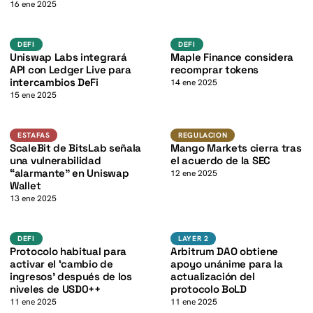
K
16 ene 2025
K
DeFi
defi
DEFI
DEFI
DEFI
Uniswap Labs integrará
Maple Finance considera
API con Ledger Live para
recomprar tokens
intercambios DeFi
14 ene 2025
15 ene 2025
K
Estafas
Regulacion
ESTAFAS
REGULACION
ScaleBit de BitsLab señala
Mango Markets cierra tras
una vulnerabilidad
el acuerdo de la SEC
“alarmante” en Uniswap
12 ene 2025
Wallet
13 ene 2025
defi
Layer 2
DEFI
LAYER 2
Protocolo habitual para
Arbitrum DAO obtiene
activar el ‘cambio de
apoyo unánime para la
ingresos’ después de los
actualización del
niveles de USD0++
protocolo BoLD
11 ene 2025
11 ene 2025