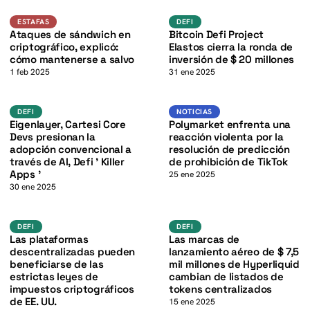
K
K
BTC
Estafas
DEFI
ESTAFAS
DEFI
Ataques de sándwich en
Bitcoin Defi Project
criptográfico, explicó:
Elastos cierra la ronda de
cómo mantenerse a salvo
inversión de $ 20 millones
1 feb 2025
31 ene 2025
DeFi
K
Noticias
DEFI
DEFI
NOTICIAS
Eigenlayer, Cartesi Core
Polymarket enfrenta una
Devs presionan la
reacción violenta por la
adopción convencional a
resolución de predicción
través de AI, Defi ' Killer
de prohibición de TikTok
Apps '
25 ene 2025
30 ene 2025
defi
defi
DEFI
DEFI
Las plataformas
Las marcas de
descentralizadas pueden
lanzamiento aéreo de $ 7,5
beneficiarse de las
mil millones de Hyperliquid
estrictas leyes de
cambian de listados de
impuestos criptográficos
tokens centralizados
de EE. UU.
15 ene 2025