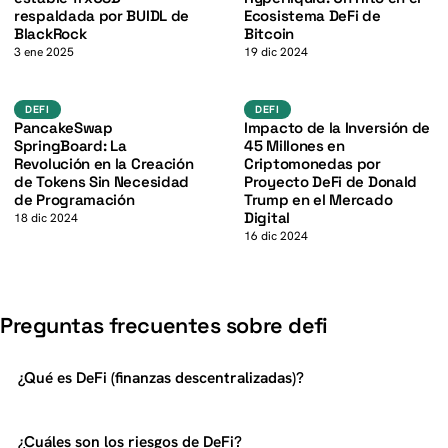
K
respaldada por BUIDL de
Ecosistema DeFi de
BlackRock
Bitcoin
3 ene 2025
19 dic 2024
defi
DeFi
DEFI
DEFI
DEFI
PancakeSwap
Impacto de la Inversión de
SpringBoard: La
45 Millones en
Revolución en la Creación
Criptomonedas por
de Tokens Sin Necesidad
Proyecto DeFi de Donald
de Programación
Trump en el Mercado
Digital
18 dic 2024
16 dic 2024
Preguntas frecuentes sobre defi
¿Qué es DeFi (finanzas descentralizadas)?
¿Cuáles son los riesgos de DeFi?