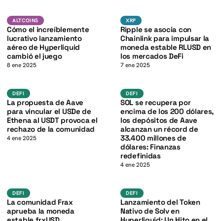
K
K
XRP
Altcoins
XRP
ALTCOINS
XRP
Cómo el increíblemente
Ripple se asocia con
lucrativo lanzamiento
Chainlink para impulsar la
aéreo de Hyperliquid
moneda estable RLUSD en
cambió el juego
los mercados DeFi
8 ene 2025
7 ene 2025
USDT
SOL
DEFI
DEFI
DEFI
DEFI
La propuesta de Aave
SOL se recupera por
K
para vincular el USDe de
encima de los 200 dólares,
Ethena al USDT provoca el
los depósitos de Aave
rechazo de la comunidad
alcanzan un récord de
33.400 millones de
4 ene 2025
dólares: Finanzas
redefinidas
4 ene 2025
defi
BTC
DEFI
DEFI
DEFI
La comunidad Frax
Lanzamiento del Token
aprueba la moneda
Nativo de Solv en
estable frxUSD
Hyperliquid: Un Hito en el