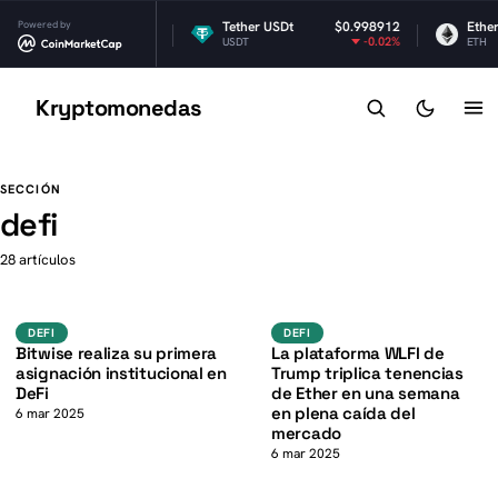
Powered by
$1.05
Tether USDt
$0.998912
Ethereum
-1.48%
-0.02%
USDT
ETH
Kryptomonedas
K
K
SECCIÓN
defi
28 artículos
DeFi
defi
K
DEFI
DEFI
DEFI
Bitwise realiza su primera
La plataforma WLFI de
asignación institucional en
Trump triplica tenencias
DeFi
de Ether en una semana
en plena caída del
6 mar 2025
mercado
6 mar 2025