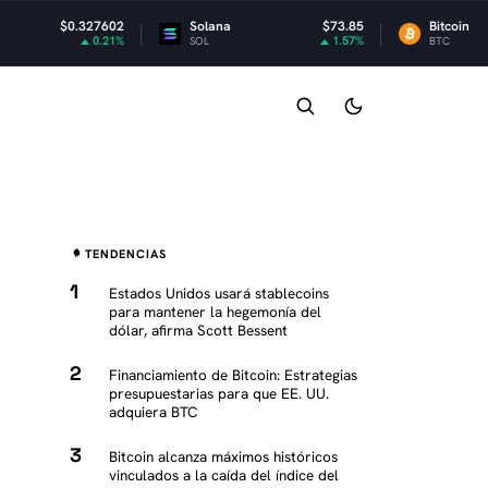
7602
Solana
$73.85
Bitcoin
$64,882
.21%
1.57%
0.
SOL
BTC
TENDENCIAS
Estados Unidos usará stablecoins
para mantener la hegemonía del
dólar, afirma Scott Bessent
Financiamiento de Bitcoin: Estrategias
presupuestarias para que EE. UU.
adquiera BTC
Bitcoin alcanza máximos históricos
vinculados a la caída del índice del