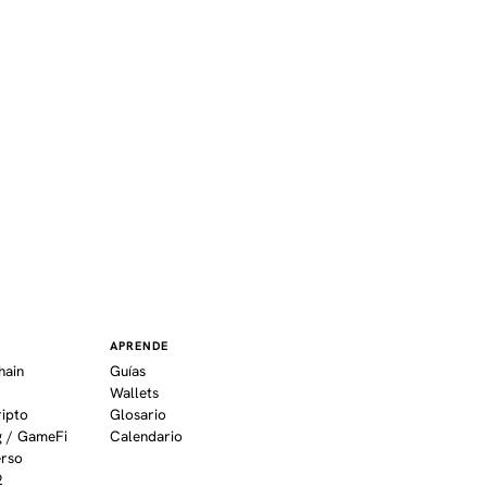
K
APRENDE
hain
Guías
Wallets
ripto
Glosario
 / GameFi
Calendario
erso
2