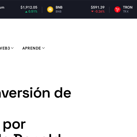
12.05
BNB
$591.39
TRON
$0.32
0.51%
-0.26%
0
BNB
TRX
WEB3
APRENDE
nversión de
 por