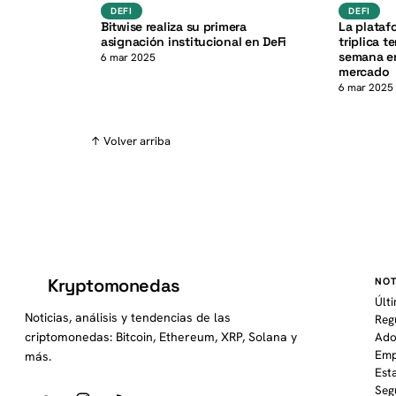
K
DeFi
DEFI
DEFI
DEFI
Bitwise realiza su primera
La plataf
asignación institucional en DeFi
triplica 
semana en
6 mar 2025
mercado
6 mar 2025
↑ Volver arriba
Kryptomonedas
NOT
K
Últ
Noticias, análisis y tendencias de las
Reg
criptomonedas: Bitcoin, Ethereum, XRP, Solana y
Ado
Emp
más.
Est
Seg