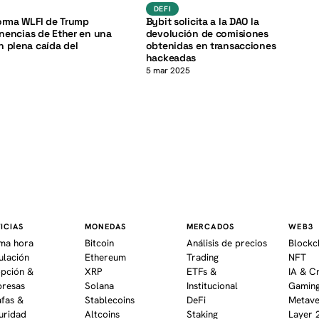
K
defi
defi
DEFI
orma WLFI de Trump
Bybit solicita a la DAO la
tenencias de Ether en una
devolución de comisiones
 plena caída del
obtenidas en transacciones
hackeadas
5 mar 2025
ICIAS
MONEDAS
MERCADOS
WEB3
ima hora
Bitcoin
Análisis de precios
Blockc
ulación
Ethereum
Trading
NFT
pción &
XRP
ETFs &
IA & C
resas
Solana
Institucional
Gaming
afas &
Stablecoins
DeFi
Metav
uridad
Altcoins
Staking
Layer 