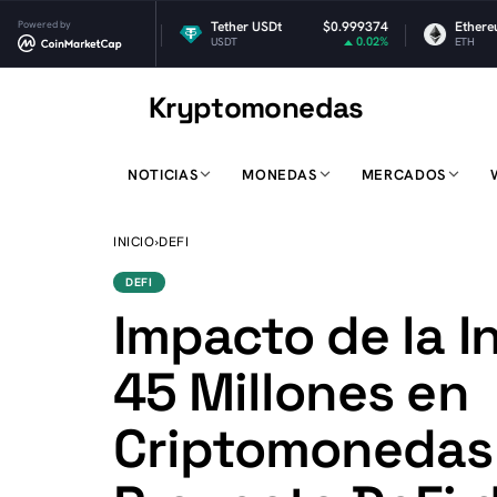
$1.03
Powered by
Tether USDt
$0.999374
Ethereum
$1,9
0.01%
0.02%
USDT
ETH
Kryptomonedas
K
NOTICIAS
MONEDAS
MERCADOS
INICIO
›
DEFI
DEFI
Impacto de la I
45 Millones en
Criptomonedas