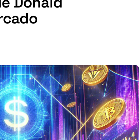
de Donald
rcado