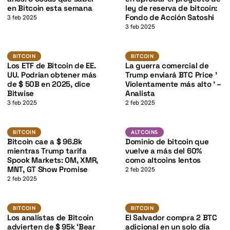
K
en Bitcoin esta semana
ley de reserva de bitcoin:
Fondo de Acción Satoshi
3 feb 2025
3 feb 2025
K
BTC
BTC
BITCOIN
BITCOIN
BITCOIN
BITCOIN
Los ETF de Bitcoin de EE.
La guerra comercial de
UU. Podrían obtener más
Trump enviará BTC Price '
de $ 50B en 2025, dice
Violentamente más alto ' –
Bitwise
Analista
3 feb 2025
2 feb 2025
K
BTC
BTC
BITCOIN
ALTCOINS
BITCOIN
ALTCOINS
Bitcoin cae a $ 96.8k
Dominio de bitcoin que
mientras Trump tarifa
vuelve a más del 60%
Spook Markets: OM, XMR,
como altcoins lentos
MNT, GT Show Promise
2 feb 2025
2 feb 2025
BTC
BTC
BITCOIN
BITCOIN
BITCOIN
BITCOIN
Los analistas de Bitcoin
El Salvador compra 2 BTC
advierten de $ 95k ‘Bear
adicional en un solo día