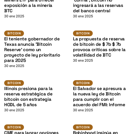
K
exposición a la minería
ingresará a las reservas
BTC
del banco central
30 ene 2025
30 ene 2025
BTC
BTC
K
BITCOIN
BITCOIN
BITCOIN
BITCOIN
El teniente gobernador de
La propuesta de reserva
Texas anuncia ‘Bitcoin
de bitcoin de $ 7b $ 7b
Reserve’ como un
provoca críticas sobre la
proyecto de ley prioritario
volatilidad de BTC
para 2025
30 ene 2025
30 ene 2025
K
BTC
BTC
BITCOIN
BITCOIN
BITCOIN
BITCOIN
Illinois presiona para la
El Salvador se apresura a
reserva estratégica de
la nueva ley de Bitcoin
bitcoin con estrategia
para cumplir con el
HODL de 5 años
acuerdo del FMI: Informe
30 ene 2025
30 ene 2025
BTC
BTC
BITCOIN
BITCOIN
BITCOIN
BITCOIN
CME para lanzar opciones
Robinhood insinúa en