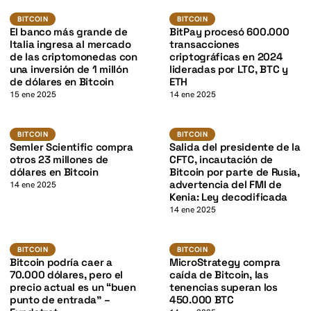
K
BTC
BTC
K
BITCOIN
BITCOIN
BITCOIN
BITCOIN
El banco más grande de
BitPay procesó 600.000
Italia ingresa al mercado
transacciones
de las criptomonedas con
criptográficas en 2024
una inversión de 1 millón
lideradas por LTC, BTC y
de dólares en Bitcoin
ETH
15 ene 2025
14 ene 2025
BTC
BTC
K
BITCOIN
BITCOIN
BITCOIN
BITCOIN
Semler Scientific compra
Salida del presidente de la
otros 23 millones de
CFTC, incautación de
dólares en Bitcoin
Bitcoin por parte de Rusia,
advertencia del FMI de
14 ene 2025
Kenia: Ley decodificada
14 ene 2025
BTC
BTC
BITCOIN
BITCOIN
BITCOIN
BITCOIN
Bitcoin podría caer a
MicroStrategy compra
70.000 dólares, pero el
caída de Bitcoin, las
precio actual es un “buen
tenencias superan los
punto de entrada” –
450.000 BTC