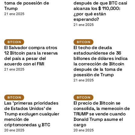
K
toma de posesión de
después de que BTC casi
Trump
alcanza los $ 110,000:
¿por qué están
21 ene 2025
esperando?
21 ene 2025
BTC
BTC
BITCOIN
BITCOIN
BITCOIN
BITCOIN
K
El Salvador compra otros
El techo de deuda
12 Bitcoin para la reserva
estadounidense de 36
del país a pesar del
billones de dólares indica
acuerdo con el FMI
la corrección de Bitcoin
después de la toma de
21 ene 2025
posesión de Trump
21 ene 2025
BTC
BTC
BITCOIN
BITCOIN
BITCOIN
BITCOIN
Las ‘primeras prioridades
El precio de Bitcoin se
de Estados Unidos’ de
consolida, la memecoin de
Trump excluyen cualquier
TRUMP se vende cuando
mención de
Donald Trump asume el
criptomonedas y BTC
cargo
20 ene 2025
20 ene 2025