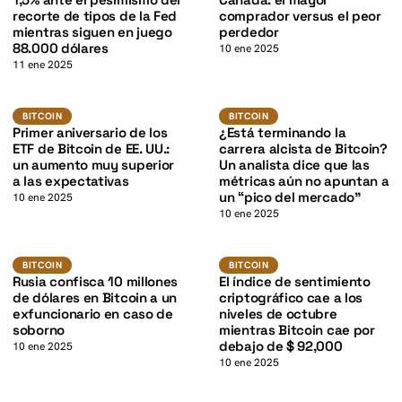
K
recorte de tipos de la Fed
comprador versus el peor
mientras siguen en juego
perdedor
88.000 dólares
10 ene 2025
11 ene 2025
BTC
BTC
K
BITCOIN
BITCOIN
BITCOIN
BITCOIN
Primer aniversario de los
¿Está terminando la
ETF de Bitcoin de EE. UU.:
carrera alcista de Bitcoin?
un aumento muy superior
Un analista dice que las
a las expectativas
métricas aún no apuntan a
un “pico del mercado”
10 ene 2025
10 ene 2025
BTC
BTC
K
BITCOIN
BITCOIN
BITCOIN
BITCOIN
Rusia confisca 10 millones
El índice de sentimiento
de dólares en Bitcoin a un
criptográfico cae a los
exfuncionario en caso de
niveles de octubre
soborno
mientras Bitcoin cae por
debajo de $ 92,000
10 ene 2025
10 ene 2025