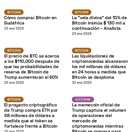
K
K
BTC
BTC
BITCOIN
BITCOIN
BITCOIN
BITCOIN
Cómo comprar Bitcoin en
La “vela divina” del 10% de
Sudáfrica
Bitcoin insinúa $ 130 mil a
continuación – Analista
20 ene 2025
20 ene 2025
BTC
BTC
K
BITCOIN
BITCOIN
BITCOIN
BITCOIN
El precio de BTC se acerca
Las liquidaciones de
a los $110,000 después de
criptomonedas alcanzaron
que las probabilidades de
los mil millones de dólares
reserva de Bitcoin de
en 24 horas a medida que
Trump aumentaran al 60%
Bitcoin se desploma
20 ene 2025
20 ene 2025
BTC
BTC
BITCOIN
ALTCOINS
BITCOIN
ALTCOINS
El proyecto criptográfico
La memecoin oficial de
de Trump compra ETH por
Trump captura el volumen
48 millones de dólares a
de operaciones del
medida que el token se
mercado de
fortalece frente a Bitcoin
criptomonedas mientras
Bitcoin se prepara para
20 ene 2025