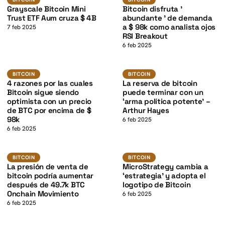
K
Grayscale Bitcoin Mini
Bitcoin disfruta '
Trust ETF Aum cruza $ 4B
abundante ' de demanda
a $ 98k como analista ojos
7 feb 2025
RSI Breakout
6 feb 2025
BTC
BTC
K
BITCOIN
BITCOIN
BITCOIN
BITCOIN
4 razones por las cuales
La reserva de bitcoin
Bitcoin sigue siendo
puede terminar con un
optimista con un precio
‘arma política potente’ –
de BTC por encima de $
Arthur Hayes
98k
6 feb 2025
6 feb 2025
K
BTC
BTC
BITCOIN
BITCOIN
BITCOIN
BITCOIN
La presión de venta de
MicroStrategy cambia a
bitcoin podría aumentar
‘estrategia’ y adopta el
después de 49.7k BTC
logotipo de Bitcoin
Onchain Movimiento
6 feb 2025
6 feb 2025