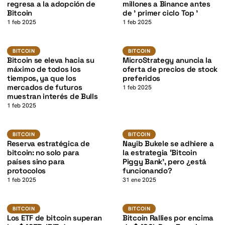
K
regresa a la adopción de
millones a Binance antes
Bitcoin
de ' primer ciclo Top '
1 feb 2025
1 feb 2025
BTC
K
Bitcoin
BITCOIN
BITCOIN
BITCOIN
Bitcoin se eleva hacia su
MicroStrategy anuncia la
máximo de todos los
oferta de precios de stock
tiempos, ya que los
preferidos
mercados de futuros
1 feb 2025
muestran interés de Bulls
1 feb 2025
K
BTC
BTC
BITCOIN
BITCOIN
BITCOIN
BITCOIN
Reserva estratégica de
Nayib Bukele se adhiere a
bitcoin: no solo para
la estrategia ‘Bitcoin
países sino para
Piggy Bank’, pero ¿está
protocolos
funcionando?
1 feb 2025
31 ene 2025
BTC
BTC
BITCOIN
BITCOIN
BITCOIN
BITCOIN
Los ETF de bitcoin superan
Bitcoin Rallies por encima