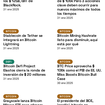
K
los $ 125B, IBIT de
de $ 106k Pero 3 acciones
BlackRock.
clave deben ocurrir para
nuevos máximos de todos
31 ene 2025
los tiempos
31 ene 2025
K
BTC
BTC
BITCOIN
BITCOIN
BITCOIN
BITCOIN
Stablecoin de Tether se
Bitcoin Mining Hashrate
integrará en Bitcoin
listo para disminuir, aquí
Lightning
está por qué
31 ene 2025
31 ene 2025
K
BTC
BTC
DEFI
BITCOIN
DEFI
BITCOIN
Bitcoin Defi Project
BTC Price aprovecha $
Elastos cierra la ronda de
106k como el PIB de EE. UU.
inversión de $ 20 millones
Miss Boosts Bitcoin Bull
Case
31 ene 2025
30 ene 2025
BTC
BTC
BITCOIN
BITCOIN
BITCOIN
BITCOIN
Grayscale lanza Bitcoin
El presidente del BCE,
Miners ETF para ofrecer
‘confía’, bitcoin no