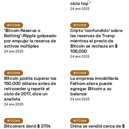
K
ciclo top '
24 ene 2025
BTC
BTC
K
BITCOIN
BITCOIN
BITCOIN
BITCOIN
‘Bitcoin Reserve o
Cripto 'confundido' sobre
Nothing’-Ripple golpeado
las reservas de Trump
por empujar la reserva de
mientras el precio de
activos múltiples
Bitcoin se rechaza en $
106,000
24 ene 2025
24 ene 2025
BTC
BTC
K
BITCOIN
BITCOIN
BITCOIN
BITCOIN
Bitcoin podría superar los
La empresa inmobiliaria
150.000 dólares antes de
Fathom ahora puede
retroceder y repetir el
agregar Bitcoin a su
ciclo de 2017, dice un
balance
analista
24 ene 2025
24 ene 2025
BTC
Bitcoin
BITCOIN
BITCOIN
BITCOIN
Bitcoiners donó $ 270k
China se vendió cerca de $