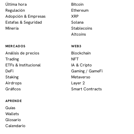
Última hora
Bitcoin
Regulación
Ethereum
Adopción & Empresas
XRP
Estafas & Seguridad
Solana
Minería
Stablecoins
Altcoins
MERCADOS
WEB3
Análisis de precios
Blockchain
Trading
NFT
ETFs & Institucional
IA & Cripto
DeFi
Gaming / GameFi
Staking
Metaverso
Airdrops
Layer 2
Gráficos
Smart Contracts
APRENDE
Guías
Wallets
Glosario
Calendario