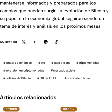
mantenerse informados y preparados para los
cambios que puedan surgir. La evolución de Bitcoin y
su papel en la economía global seguirán siendo un
tema de interés y análisis en los próximos meses.
COMPARTIR
#
análisis económico
#
btc
#
caso alcista
#
criptomonedas
#
inversión en criptomonedas
#
mercado alcista
#
noticias de Bitcoin
#
PIB de EE.UU.
#
precio de Bitcoin
K
Artículos relacionados
BTC
BTC
BITCOIN
BITCOIN
BITCOIN
BITCOIN