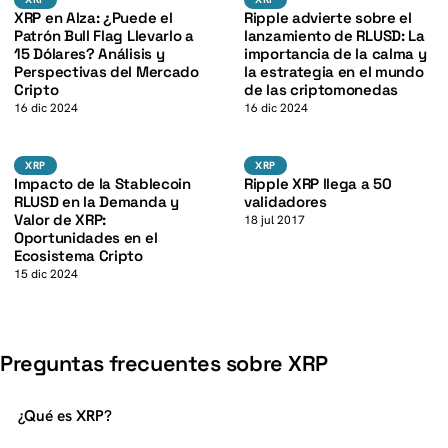
K
XRP en Alza: ¿Puede el
Ripple advierte sobre el
Patrón Bull Flag Llevarlo a
lanzamiento de RLUSD: La
15 Dólares? Análisis y
importancia de la calma y
Perspectivas del Mercado
la estrategia en el mundo
Cripto
de las criptomonedas
16 dic 2024
16 dic 2024
XRP
XRP
XRP
XRP
XRP
XRP
Impacto de la Stablecoin
Ripple XRP llega a 50
RLUSD en la Demanda y
validadores
Valor de XRP:
18 jul 2017
Oportunidades en el
Ecosistema Cripto
15 dic 2024
Preguntas frecuentes sobre XRP
¿Qué es XRP?