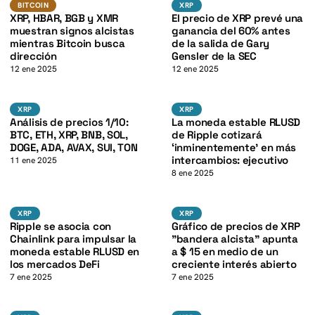
K
BTC
XRP
BITCOIN
XRP
BITCOIN
XRP
XRP, HBAR, BGB y XMR
El precio de XRP prevé una
muestran signos alcistas
ganancia del 60% antes
mientras Bitcoin busca
de la salida de Gary
dirección
Gensler de la SEC
12 ene 2025
12 ene 2025
K
BTC
XRP
XRP
XRP
XRP
XRP
Análisis de precios 1/10:
La moneda estable RLUSD
BTC, ETH, XRP, BNB, SOL,
de Ripple cotizará
DOGE, ADA, AVAX, SUI, TON
‘inminentemente’ en más
intercambios: ejecutivo
11 ene 2025
8 ene 2025
K
XRP
XRP
XRP
XRP
XRP
XRP
Ripple se asocia con
Gráfico de precios de XRP
Chainlink para impulsar la
"bandera alcista" apunta
moneda estable RLUSD en
a $ 15 en medio de un
los mercados DeFi
creciente interés abierto
7 ene 2025
7 ene 2025
XRP
XRP