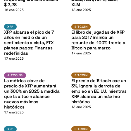
K
$ 2,28
XLM
18 ene 2025
18 ene 2025
XRP
BTC
K
XRP
BITCOIN
XRP
BITCOIN
XRP alcanza el pico de 7
El libro de jugadas de XRP
años en medio de un
para 2017 insinúa un
sentimiento alcista, FTX
repunte del 100% frente a
planea pagos: Finanzas
Bitcoin para marzo
redefinidas
17 ene 2025
17 ene 2025
XRP
BTC
ALTCOINS
BITCOIN
ALTCOINS
BITCOIN
K
La métrica clave del
El precio de Bitcoin cae un
precio de XRP aumentará
3%, ignora la derrota del
un 300% en 2025 a medida
empleo en EE. UU. mientras
que la altcoin alcance
XRP alcanza un máximo
nuevos máximos
histórico
históricos
16 ene 2025
17 ene 2025
XRP
BTC
XRP
BITCOIN
XRP
BITCOIN