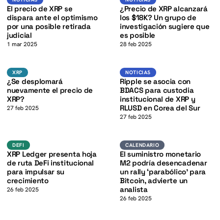
K
El precio de XRP se
¿Precio de XRP alcanzará
dispara ante el optimismo
los $18K? Un grupo de
por una posible retirada
investigación sugiere que
judicial
es posible
1 mar 2025
28 feb 2025
K
XRP
XRP
XRP
NOTICIAS
XRP
NOTICIAS
¿Se desplomará
Ripple se asocia con
nuevamente el precio de
BDACS para custodia
XRP?
institucional de XRP y
RLUSD en Corea del Sur
27 feb 2025
27 feb 2025
XRP
BTC
K
DEFI
CALENDARIO
DEFI
CALENDARIO
XRP Ledger presenta hoja
El suministro monetario
de ruta DeFi institucional
M2 podría desencadenar
para impulsar su
un rally ‘parabólico’ para
crecimiento
Bitcoin, advierte un
analista
26 feb 2025
26 feb 2025