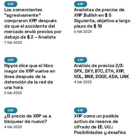
XRP
XRP
XRP
XRP
XRP
XRP
K
Los comerciantes
Analistas de precios de
“agresivamente”
XRP Bullish en $ 5
compraron XRP después
Siguiente, objetivo a largo
de que el accidente del
plazo de $ 18
mercado envió precios por
6 feb 2025
debajo de $ 2 – Analista
7 feb 2025
XRP
BTC
K
XRP
XRP
XRP
XRP
Ripple dice que el libro
Análisis de precios 2/3:
mayor de XRP vuelve en
SPX, DXY, BTC, ETH, XRP,
línea después de la
SOL, BNB, DOGE, ADA, LINK
detención de la red de
4 feb 2025
una hora
5 feb 2025
XRP
XRP
XRP
XRP
XRP
XRP
¿El precio de XRP va a
XRP como un posible
bloquear de nuevo?
activo de reserva de
cifrado de EE. UU.:
4 feb 2025
Posibilidades y desafíos