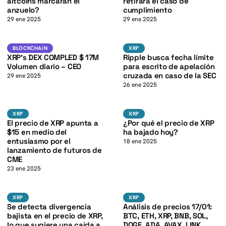
K
altcoins marcarán el
retirará el caso de
anzuelo?
cumplimiento
29 ene 2025
29 ene 2025
K
XRP
XRP
BLOCKCHAIN
XRP
BLOCKCHAIN
XRP
XRP’s DEX COMPLED $ 17M
Ripple busca fecha límite
Volumen diario – CEO
para escrito de apelación
cruzada en caso de la SEC
29 ene 2025
26 ene 2025
XRP
XRP
K
XRP
XRP
XRP
XRP
El precio de XRP apunta a
¿Por qué el precio de XRP
$15 en medio del
ha bajado hoy?
entusiasmo por el
18 ene 2025
lanzamiento de futuros de
CME
23 ene 2025
XRP
BTC
XRP
XRP
XRP
XRP
Se detecta divergencia
Análisis de precios 17/01:
bajista en el precio de XRP,
BTC, ETH, XRP, BNB, SOL,
lo que sugiere una caída a
DOGE, ADA, AVAX, LINK,