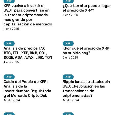
K
XRP
XRP
XRP
XRP
XRP vuelve a invertir el
¿Qué tan alto puede llegar
USDT para convertirse en
el precio de XRP?
la tercera criptomoneda
4 ene 2025
más grande por
capitalización de mercado
4 ene 2025
K
BTC
XRP
XRP
XRP
XRP
XRP
Análisis de precios 1/3:
¿Por qué el precio de XRP
BTC, ETH, XRP, BNB, SOL,
ha subido hoy?
DOGE, ADA, AVAX, LINK, TON
2 ene 2025
4 ene 2025
K
XRP
XRP
XRP
XRP
XRP
XRP
Caída del Precio de XRP:
Ripple lanza su stablecoin
Análisis de la
USD: ¿Revolución en las
Incertidumbre Regulatoria
transacciones de
y el Mercado Cripto Débil
criptomonedas?
18 dic 2024
16 dic 2024
XRP
XRP
XRP
XRP
XRP
XRP