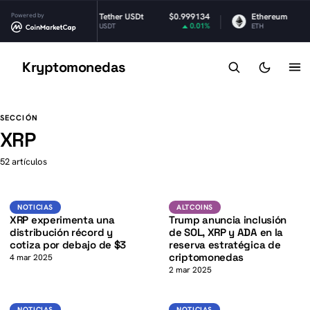
$1.03
Powered by
Tether USDt
$0.999134
Ethereum
$1,
-2.13%
0.01%
USDT
ETH
Kryptomonedas
K
K
SECCIÓN
XRP
52 artículos
K
XRP
SOL
NOTICIAS
ALTCOINS
NOTICIAS
ALTCOINS
XRP experimenta una
Trump anuncia inclusión
distribución récord y
de SOL, XRP y ADA en la
cotiza por debajo de $3
reserva estratégica de
criptomonedas
4 mar 2025
2 mar 2025
XRP
XRP
NOTICIAS
NOTICIAS
NOTICIAS
NOTICIAS