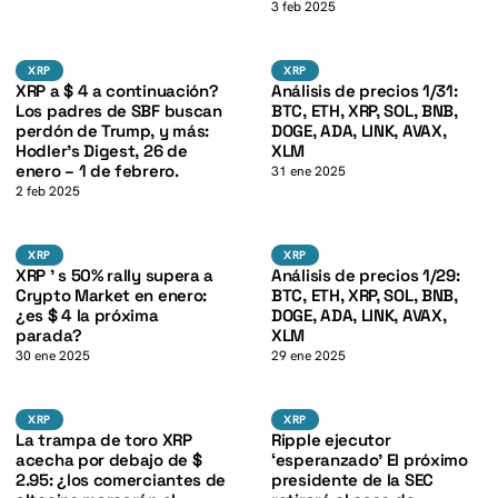
K
3 feb 2025
XRP
BTC
K
XRP
XRP
XRP
XRP
XRP a $ 4 a continuación?
Análisis de precios 1/31:
Los padres de SBF buscan
BTC, ETH, XRP, SOL, BNB,
perdón de Trump, y más:
DOGE, ADA, LINK, AVAX,
Hodler’s Digest, 26 de
XLM
enero – 1 de febrero.
31 ene 2025
2 feb 2025
K
XRP
BTC
XRP
XRP
XRP
XRP
XRP ' s 50% rally supera a
Análisis de precios 1/29:
Crypto Market en enero:
BTC, ETH, XRP, SOL, BNB,
¿es $ 4 la próxima
DOGE, ADA, LINK, AVAX,
parada?
XLM
30 ene 2025
29 ene 2025
XRP
XRP
XRP
XRP
XRP
XRP
La trampa de toro XRP
Ripple ejecutor
acecha por debajo de $
‘esperanzado’ El próximo
2.95: ¿los comerciantes de
presidente de la SEC