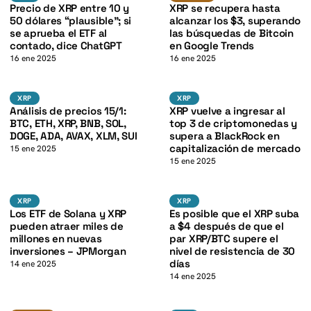
K
Precio de XRP entre 10 y
XRP se recupera hasta
50 dólares “plausible”; si
alcanzar los $3, superando
se aprueba el ETF al
las búsquedas de Bitcoin
contado, dice ChatGPT
en Google Trends
16 ene 2025
16 ene 2025
K
BTC
XRP
XRP
XRP
XRP
XRP
Análisis de precios 15/1:
XRP vuelve a ingresar al
BTC, ETH, XRP, BNB, SOL,
top 3 de criptomonedas y
DOGE, ADA, AVAX, XLM, SUI
supera a BlackRock en
capitalización de mercado
15 ene 2025
15 ene 2025
SOL
BTC
K
XRP
XRP
XRP
XRP
Los ETF de Solana y XRP
Es posible que el XRP suba
pueden atraer miles de
a $4 después de que el
millones en nuevas
par XRP/BTC supere el
inversiones – JPMorgan
nivel de resistencia de 30
días
14 ene 2025
14 ene 2025