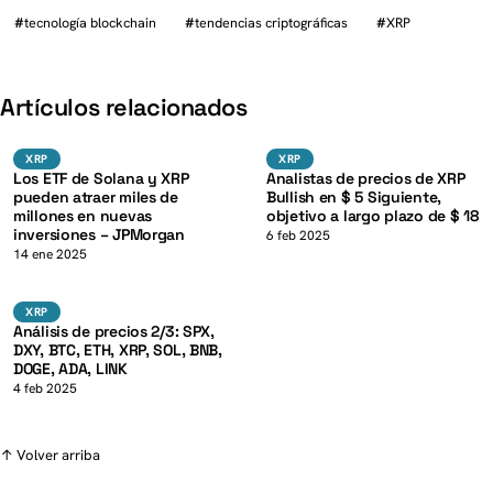
#
tecnología blockchain
#
tendencias criptográficas
#
XRP
K
Artículos relacionados
SOL
XRP
XRP
XRP
XRP
XRP
Los ETF de Solana y XRP
Analistas de precios de XRP
pueden atraer miles de
Bullish en $ 5 Siguiente,
millones en nuevas
objetivo a largo plazo de $ 18
inversiones – JPMorgan
K
6 feb 2025
14 ene 2025
BTC
XRP
XRP
Análisis de precios 2/3: SPX,
DXY, BTC, ETH, XRP, SOL, BNB,
DOGE, ADA, LINK
4 feb 2025
↑ Volver arriba