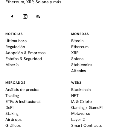
Ethereum, XRP, Solana y más.
NOTICIAS
MONEDAS
Última hora
Bitcoin
Regulación
Ethereum
Adopción & Empresas
XRP
Estafas & Seguridad
Solana
Minería
Stablecoins
Altcoins
MERCADOS
WEB3
Análisis de precios
Blockchain
Trading
NFT
ETFs & Institucional
IA & Cripto
DeFi
Gaming / GameFi
Staking
Metaverso
Airdrops
Layer 2
Gráficos
Smart Contracts