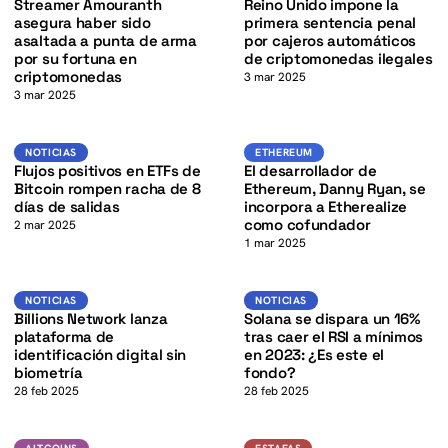
K
Streamer Amouranth
Reino Unido impone la
asegura haber sido
primera sentencia penal
asaltada a punta de arma
por cajeros automáticos
por su fortuna en
de criptomonedas ilegales
criptomonedas
3 mar 2025
3 mar 2025
K
BTC
ETH
NOTICIAS
ETHEREUM
NOTICIAS
ETHEREUM
Flujos positivos en ETFs de
El desarrollador de
Bitcoin rompen racha de 8
Ethereum, Danny Ryan, se
días de salidas
incorpora a Etherealize
como cofundador
2 mar 2025
1 mar 2025
K
SOL
Noticias
NOTICIAS
NOTICIAS
NOTICIAS
Billions Network lanza
Solana se dispara un 16%
plataforma de
tras caer el RSI a mínimos
identificación digital sin
en 2023: ¿Es este el
biometría
fondo?
28 feb 2025
28 feb 2025
BTC
ETH
ALTCOINS
ESTAFAS