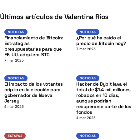
K
Últimos artículos de Valentina Ríos
K
BTC
BTC
NOTICIAS
NOTICIAS
NOTICIAS
NOTICIAS
Financiamiento de Bitcoin:
¿Por qué ha caído el
Estrategias
precio de Bitcoin hoy?
presupuestarias para que
7 mar 2025
EE. UU. adquiera BTC
7 mar 2025
Noticias
Noticias
NOTICIAS
NOTICIAS
K
El impacto de los votantes
Hacker de Bybit lava el
cripto en la elección para
total de $1.4 mil millones
gobernador de Nueva
robados en 10 días,
Jersey
aunque podrían
recuperarse parte de los
6 mar 2025
fondos
4 mar 2025
Estafas
Noticias
ESTAFAS
NOTICIAS