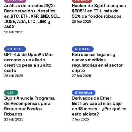
K
ALTCOINS
ESTAFAS
Análisis de precios 28/2:
Hacker de Bybit blanquea
Recuperación y desafíos
$605M en ETH, más del
en BTC, ETH, XRP, BNB, SOL,
50% de fondos robados
DOGE, ADA, LTC, LINK y
28 feb 2025
AVAX
28 feb 2025
K
Noticias
Noticias
NOTICIAS
NOTICIAS
GPT-4.5 de OpenAI: Más
Retrocesos legales y
cercano a un aliado
nuevas medidas
creativo pese a su alto
regulatorias en el sector
costo
cripto
28 feb 2025
27 feb 2025
K
defi
Ethereum
DEFI
ETHEREUM
Bybit Anuncia Programa
Derivados de Ether
de Recompensas para
Netflow cae al más bajo
Recuperar Fondos
en 18 meses – ¿Por qué es
Robados
esto alcista?
23 feb 2025
7 feb 2025