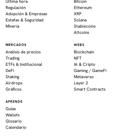
Última hora
Bitcoin
Regulación
Ethereum
Adopción & Empresas
XRP
Estafas & Seguridad
Solana
Minería
Stablecoins
Altcoins
MERCADOS
WEB3
Análisis de precios
Blockchain
Trading
NFT
ETFs & Institucional
IA & Cripto
DeFi
Gaming / GameFi
Staking
Metaverso
Airdrops
Layer 2
Gráficos
Smart Contracts
APRENDE
Guías
Wallets
Glosario
Calendario