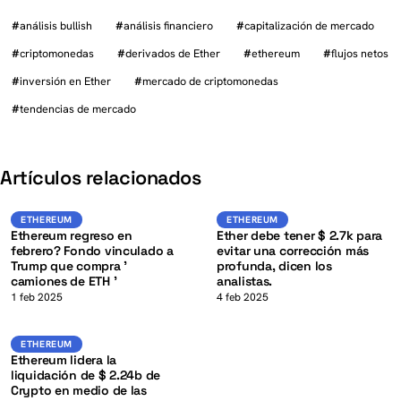
#
análisis bullish
#
análisis financiero
#
capitalización de mercado
#
criptomonedas
#
derivados de Ether
#
ethereum
#
flujos netos
#
inversión en Ether
#
mercado de criptomonedas
#
tendencias de mercado
K
Artículos relacionados
ETH
Ethereum
ETHEREUM
ETHEREUM
ETHEREUM
Ethereum regreso en
Ether debe tener $ 2.7k para
febrero? Fondo vinculado a
evitar una corrección más
Trump que compra '
profunda, dicen los
camiones de ETH '
analistas.
K
1 feb 2025
4 feb 2025
ETH
ETHEREUM
ETHEREUM
Ethereum lidera la
liquidación de $ 2.24b de
Crypto en medio de las