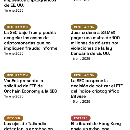
K
16 ene 2025
de EE. UU.
16 ene 2025
K
Regulacion
Regulacion
REGULACION
REGULACION
La SEC bajo Trump podría
Juez ordena a BitMEX
congelar los casos de
pagar una multa de 100
criptomonedas que no
millones de dólares por
impliquen fraude: informe
violaciones de la ley
bancaria de EE. UU.
16 ene 2025
16 ene 2025
K
Regulacion
Regulacion
REGULACION
REGULACION
VanEck presenta la
La SEC pospone la
solicitud de ETF de
decisión de cotizar el ETF
Onchain Economy a la SEC
del índice criptográfico
Bitwise
16 ene 2025
15 ene 2025
BTC
TRX
BITCOIN
ESTAFAS
BITCOIN
ESTAFAS
Los ojos de Tailandia
El tribunal de Hong Kong
detectan la aprobación
envía un aviso legal