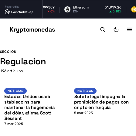
Powered by
$0.999309
Ethereum
$1,919.26
BNB
0%
0.18%
ETH
BNB
Kryptomonedas
K
K
SECCIÓN
Regulacion
196 artículos
USD
K
Noticias
NOTICIAS
NOTICIAS
NOTICIAS
Estados Unidos usará
Bufete legal impugna la
stablecoins para
prohibición de pagos con
mantener la hegemonía
cripto en Turquía
del dólar, afirma Scott
5 mar 2025
Bessent
7 mar 2025