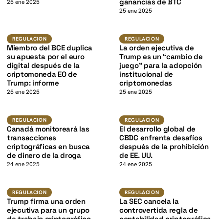
K
ganancias de BTC
25 ene 2025
25 ene 2025
K
Regulacion
Regulacion
REGULACION
REGULACION
Miembro del BCE duplica
La orden ejecutiva de
su apuesta por el euro
Trump es un “cambio de
digital después de la
juego” para la adopción
criptomoneda EO de
institucional de
Trump: informe
criptomonedas
25 ene 2025
25 ene 2025
K
Regulacion
Regulacion
REGULACION
REGULACION
Canadá monitoreará las
El desarrollo global de
transacciones
CBDC enfrenta desafíos
criptográficas en busca
después de la prohibición
de dinero de la droga
de EE. UU.
24 ene 2025
24 ene 2025
Regulacion
Regulacion
REGULACION
REGULACION
Trump firma una orden
La SEC cancela la
ejecutiva para un grupo
controvertida regla de
de trabajo criptográfico
contabilidad criptográfica