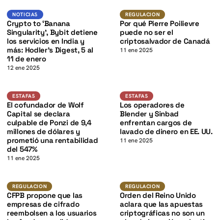
K
K
Noticias
Regulacion
NOTICIAS
REGULACION
Crypto to ‘Banana
Por qué Pierre Poilievre
Singularity’, Bybit detiene
puede no ser el
los servicios en India y
criptosalvador de Canadá
más: Hodler’s Digest, 5 al
11 ene 2025
11 de enero
12 ene 2025
Estafas
Estafas
ESTAFAS
ESTAFAS
K
El cofundador de Wolf
Los operadores de
Capital se declara
Blender y Sinbad
culpable de Ponzi de 9,4
enfrentan cargos de
millones de dólares y
lavado de dinero en EE. UU.
prometió una rentabilidad
11 ene 2025
del 547%
11 ene 2025
Regulacion
Regulacion
REGULACION
REGULACION
CFPB propone que las
Orden del Reino Unido
empresas de cifrado
aclara que las apuestas
reembolsen a los usuarios
criptográficas no son un