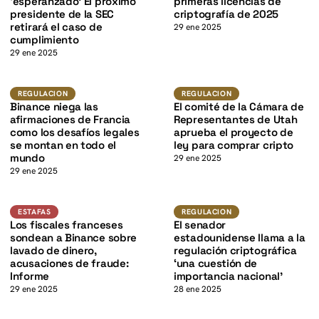
K
‘esperanzado’ El próximo
primeras licencias de
presidente de la SEC
criptografía de 2025
retirará el caso de
29 ene 2025
cumplimiento
29 ene 2025
K
Regulacion
Regulacion
REGULACION
REGULACION
Binance niega las
El comité de la Cámara de
afirmaciones de Francia
Representantes de Utah
como los desafíos legales
aprueba el proyecto de
se montan en todo el
ley para comprar cripto
mundo
29 ene 2025
29 ene 2025
K
Estafas
Regulacion
ESTAFAS
REGULACION
Los fiscales franceses
El senador
sondean a Binance sobre
estadounidense llama a la
lavado de dinero,
regulación criptográfica
acusaciones de fraude:
‘una cuestión de
Informe
importancia nacional’
29 ene 2025
28 ene 2025