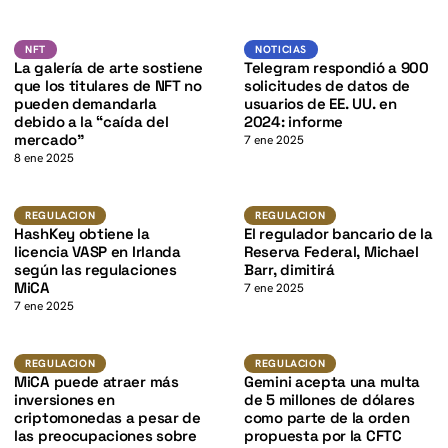
K
NFT
K
Noticias
NFT
NFT
NOTICIAS
La galería de arte sostiene
Telegram respondió a 900
que los titulares de NFT no
solicitudes de datos de
pueden demandarla
usuarios de EE. UU. en
debido a la “caída del
2024: informe
mercado”
7 ene 2025
8 ene 2025
K
Regulacion
Regulacion
REGULACION
REGULACION
HashKey obtiene la
El regulador bancario de la
licencia VASP en Irlanda
Reserva Federal, Michael
según las regulaciones
Barr, dimitirá
MiCA
7 ene 2025
7 ene 2025
Regulacion
Regulacion
REGULACION
REGULACION
MiCA puede atraer más
Gemini acepta una multa
inversiones en
de 5 millones de dólares
criptomonedas a pesar de
como parte de la orden
las preocupaciones sobre
propuesta por la CFTC