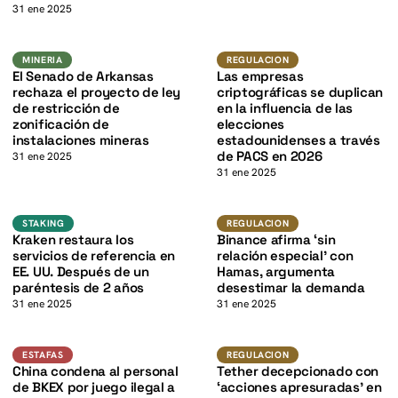
K
31 ene 2025
Mineria
Regulacion
MINERIA
REGULACION
K
El Senado de Arkansas
Las empresas
rechaza el proyecto de ley
criptográficas se duplican
de restricción de
en la influencia de las
zonificación de
elecciones
instalaciones mineras
estadounidenses a través
de PACS en 2026
31 ene 2025
31 ene 2025
K
Staking
Regulacion
STAKING
REGULACION
Kraken restaura los
Binance afirma ‘sin
servicios de referencia en
relación especial’ con
EE. UU. Después de un
Hamas, argumenta
paréntesis de 2 años
desestimar la demanda
31 ene 2025
31 ene 2025
USDT
Estafas
REGULACION
ESTAFAS
REGULACION
China condena al personal
Tether decepcionado con
de BKEX por juego ilegal a
‘acciones apresuradas’ en