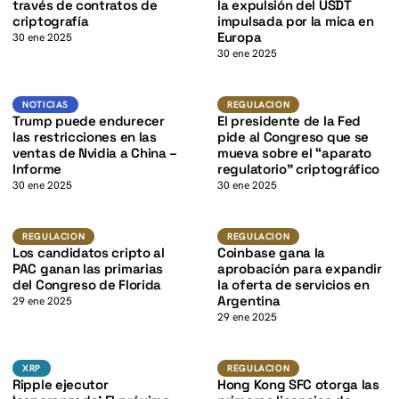
K
través de contratos de
la expulsión del USDT
criptografía
impulsada por la mica en
Europa
30 ene 2025
30 ene 2025
K
Noticias
Regulacion
NOTICIAS
REGULACION
Trump puede endurecer
El presidente de la Fed
las restricciones en las
pide al Congreso que se
ventas de Nvidia a China –
mueva sobre el “aparato
Informe
regulatorio” criptográfico
30 ene 2025
30 ene 2025
K
Regulacion
Regulacion
REGULACION
REGULACION
Los candidatos cripto al
Coinbase gana la
PAC ganan las primarias
aprobación para expandir
del Congreso de Florida
la oferta de servicios en
Argentina
29 ene 2025
29 ene 2025
XRP
Regulacion
XRP
XRP
REGULACION
Ripple ejecutor
Hong Kong SFC otorga las