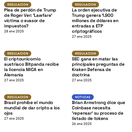
K
Regulacion
Regulacion
REGULACION
REGULACION
Plea de perdón de Trump
La orden ejecutiva de
de Roger Ver: ‘Lawfare’
Trump genera 1.900
víctima o evasor de
millones de dólares en
impuestos?
entradas a ETP
criptográficos
28 ene 2025
27 ene 2025
K
Regulacion
Regulacion
REGULACION
REGULACION
El criptounicornio
SEC gana en matar las
austriaco Bitpanda recibe
principales preguntas de
la licencia MiCA en
Kraken Defensa de
Alemania
doctrina
27 ene 2025
27 ene 2025
Regulacion
Noticias
REGULACION
NOTICIAS
Brasil prohíbe el mundo
Brian Armstrong dice que
mundial de dar cripto a los
Coinbase necesita
ojos
‘repensar’ su proceso de
listado de tokens
27 ene 2025
26 ene 2025