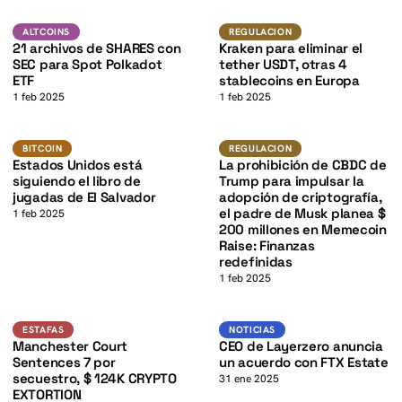
K
K
DOT
USDT
ALTCOINS
REGULACION
ALTCOINS
REGULACION
21 archivos de SHARES con
Kraken para eliminar el
SEC para Spot Polkadot
tether USDT, otras 4
ETF
stablecoins en Europa
1 feb 2025
1 feb 2025
Bitcoin
Regulacion
BITCOIN
REGULACION
Estados Unidos está
La prohibición de CBDC de
K
siguiendo el libro de
Trump para impulsar la
jugadas de El Salvador
adopción de criptografía,
el padre de Musk planea $
1 feb 2025
200 millones en Memecoin
Raise: Finanzas
redefinidas
1 feb 2025
Estafas
Noticias
ESTAFAS
NOTICIAS
Manchester Court
CEO de Layerzero anuncia
Sentences 7 por
un acuerdo con FTX Estate
secuestro, $ 124K CRYPTO
31 ene 2025
EXTORTION