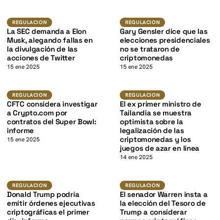
K
K
Regulacion
Regulacion
REGULACION
REGULACION
La SEC demanda a Elon
Gary Gensler dice que las
Musk, alegando fallas en
elecciones presidenciales
la divulgación de las
no se trataron de
acciones de Twitter
criptomonedas
15 ene 2025
15 ene 2025
Regulacion
Regulacion
REGULACION
REGULACION
K
CFTC considera investigar
El ex primer ministro de
a Crypto.com por
Tailandia se muestra
contratos del Super Bowl:
optimista sobre la
informe
legalización de las
criptomonedas y los
15 ene 2025
juegos de azar en línea
14 ene 2025
Regulacion
Regulacion
REGULACION
REGULACION
Donald Trump podría
El senador Warren insta a
emitir órdenes ejecutivas
la elección del Tesoro de
criptográficas el primer
Trump a considerar