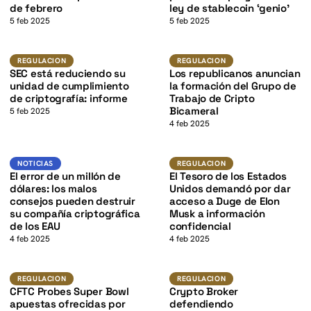
K
de febrero
ley de stablecoin ‘genio’
5 feb 2025
5 feb 2025
K
Regulacion
Regulacion
REGULACION
REGULACION
SEC está reduciendo su
Los republicanos anuncian
unidad de cumplimiento
la formación del Grupo de
de criptografía: informe
Trabajo de Cripto
Bicameral
5 feb 2025
4 feb 2025
K
Noticias
Regulacion
NOTICIAS
REGULACION
El error de un millón de
El Tesoro de los Estados
dólares: los malos
Unidos demandó por dar
consejos pueden destruir
acceso a Duge de Elon
su compañía criptográfica
Musk a información
de los EAU
confidencial
4 feb 2025
4 feb 2025
Regulacion
Regulacion
REGULACION
REGULACION
CFTC Probes Super Bowl
Crypto Broker
apuestas ofrecidas por
defendiendo