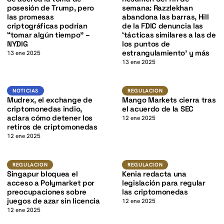
K
posesión de Trump, pero
semana: Razzlekhan
las promesas
abandona las barras, Hill
criptográficas podrían
de la FDIC denuncia las
“tomar algún tiempo” –
‘tácticas similares a las de
NYDIG
los puntos de
estrangulamiento’ y más
13 ene 2025
13 ene 2025
K
Noticias
Regulacion
NOTICIAS
REGULACION
Mudrex, el exchange de
Mango Markets cierra tras
criptomonedas indio,
el acuerdo de la SEC
aclara cómo detener los
12 ene 2025
retiros de criptomonedas
12 ene 2025
Regulacion
Regulacion
REGULACION
REGULACION
Singapur bloquea el
Kenia redacta una
acceso a Polymarket por
legislación para regular
preocupaciones sobre
las criptomonedas
juegos de azar sin licencia
12 ene 2025
12 ene 2025