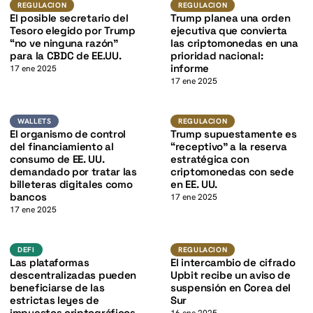
K
REGULACION
REGULACION
El posible secretario del
Trump planea una orden
Tesoro elegido por Trump
ejecutiva que convierta
“no ve ninguna razón”
las criptomonedas en una
para la CBDC de EE.UU.
prioridad nacional:
informe
17 ene 2025
17 ene 2025
Wallets
Regulacion
WALLETS
REGULACION
K
El organismo de control
Trump supuestamente es
del financiamiento al
“receptivo” a la reserva
consumo de EE. UU.
estratégica con
demandado por tratar las
criptomonedas con sede
billeteras digitales como
en EE. UU.
bancos
17 ene 2025
17 ene 2025
defi
Regulacion
DEFI
REGULACION
Las plataformas
El intercambio de cifrado
descentralizadas pueden
Upbit recibe un aviso de
beneficiarse de las
suspensión en Corea del
estrictas leyes de
Sur
impuestos criptográficos