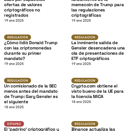
K
ofertas de valores
memecoin de Trump para
criptográficos no
las regulaciones
registrados
criptográficas
19 ene 2025
19 ene 2025
K
Regulacion
Regulacion
REGULACION
REGULACION
¿Cómo lidió Donald Trump
La inminente salida de
con las criptomonedas
Gensler desencadena una
durante su primer
ola de presentaciones de
mandato?
ETF criptográficos
19 ene 2025
19 ene 2025
K
Regulacion
Regulacion
REGULACION
REGULACION
Un comisionado de la SEC
Crypto.com obtiene el
menos antes del mandato
visto bueno de la UE para
de Trump: Gary Gensler es
la licencia MiCA
el siguiente
18 ene 2025
18 ene 2025
Estafas
Regulacion
ESTAFAS
REGULACION
El ‘padrino’ criptográfico y
Binance actualiza las