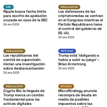
K
XRP
Regulacion
XRP
XRP
REGULACION
K
Ripple busca fecha límite
Los defensores de las
para escrito de apelación
criptomonedas se centran
cruzada en caso de la SEC
en el Congreso mientras el
Partido Republicano toma
26 ene 2025
el control del gobierno de
EE. UU.
25 ene 2025
K
Regulacion
Noticias
REGULACION
NOTICIAS
Los republicanos del
Trump está ‘obligando a
comité de supervisión
todos a subir su juego’ –
inician una investigación
Brian Armstrong
sobre desbancarización
25 ene 2025
25 ene 2025
BTC
Regulacion
BITCOIN
REGULACION
BITCOIN
Crypto Biz: la llegada de
MicroStrategy anuncia
Trump marca un cambio
recompra de deuda en
fundamental para los
medio de posibles
activos digitales
impuestos sobre las