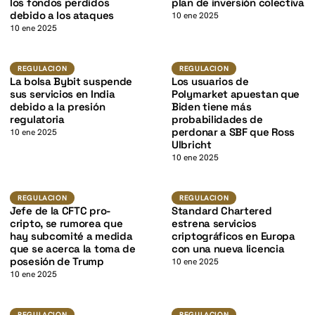
K
los fondos perdidos
plan de inversión colectiva
debido a los ataques
10 ene 2025
10 ene 2025
Regulacion
Regulacion
REGULACION
REGULACION
K
La bolsa Bybit suspende
Los usuarios de
sus servicios en India
Polymarket apuestan que
debido a la presión
Biden tiene más
regulatoria
probabilidades de
perdonar a SBF que Ross
10 ene 2025
Ulbricht
10 ene 2025
K
Regulacion
Regulacion
REGULACION
REGULACION
Jefe de la CFTC pro-
Standard Chartered
cripto, se rumorea que
estrena servicios
hay subcomité a medida
criptográficos en Europa
que se acerca la toma de
con una nueva licencia
posesión de Trump
10 ene 2025
10 ene 2025
Regulacion
Regulacion
REGULACION
REGULACION