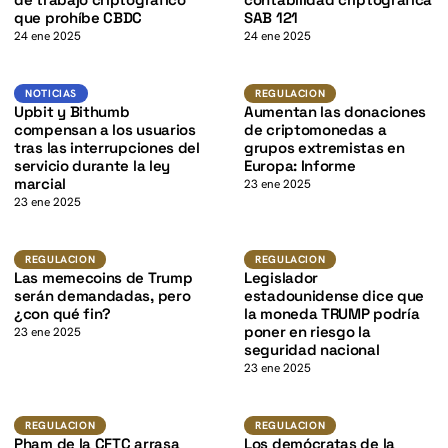
K
que prohíbe CBDC
SAB 121
24 ene 2025
24 ene 2025
K
Noticias
Regulacion
NOTICIAS
REGULACION
Upbit y Bithumb
Aumentan las donaciones
compensan a los usuarios
de criptomonedas a
tras las interrupciones del
grupos extremistas en
servicio durante la ley
Europa: Informe
marcial
23 ene 2025
23 ene 2025
K
Regulacion
Regulacion
REGULACION
REGULACION
Las memecoins de Trump
Legislador
serán demandadas, pero
estadounidense dice que
¿con qué fin?
la moneda TRUMP podría
poner en riesgo la
23 ene 2025
seguridad nacional
23 ene 2025
Regulacion
Regulacion
REGULACION
REGULACION
Pham de la CFTC arrasa
Los demócratas de la