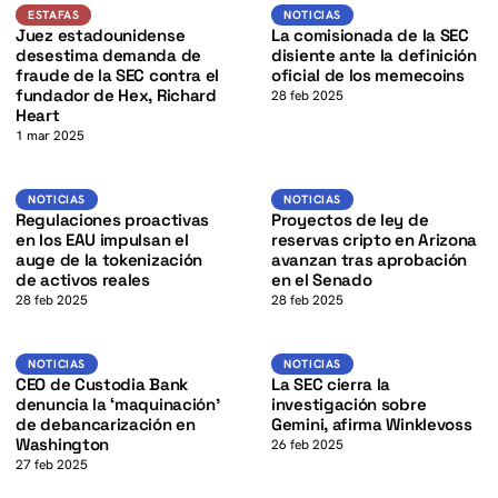
K
Estafas
Noticias
ESTAFAS
NOTICIAS
Juez estadounidense
La comisionada de la SEC
desestima demanda de
disiente ante la definición
fraude de la SEC contra el
oficial de los memecoins
fundador de Hex, Richard
28 feb 2025
Heart
1 mar 2025
K
Noticias
Noticias
NOTICIAS
NOTICIAS
Regulaciones proactivas
Proyectos de ley de
en los EAU impulsan el
reservas cripto en Arizona
auge de la tokenización
avanzan tras aprobación
de activos reales
en el Senado
28 feb 2025
28 feb 2025
Noticias
Noticias
NOTICIAS
NOTICIAS
CEO de Custodia Bank
La SEC cierra la
denuncia la ‘maquinación’
investigación sobre
de debancarización en
Gemini, afirma Winklevoss
Washington
26 feb 2025
27 feb 2025