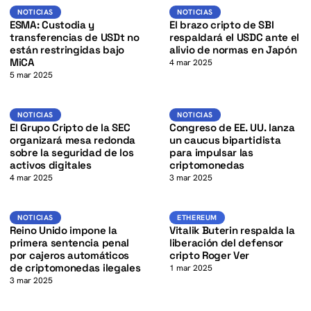
K
USDT
Noticias
NOTICIAS
NOTICIAS
NOTICIAS
ESMA: Custodia y
El brazo cripto de SBI
transferencias de USDt no
respaldará el USDC ante el
están restringidas bajo
alivio de normas en Japón
MiCA
4 mar 2025
5 mar 2025
K
Noticias
Noticias
NOTICIAS
NOTICIAS
El Grupo Cripto de la SEC
Congreso de EE. UU. lanza
organizará mesa redonda
un caucus bipartidista
sobre la seguridad de los
para impulsar las
activos digitales
criptomonedas
4 mar 2025
3 mar 2025
K
Noticias
Ethereum
NOTICIAS
ETHEREUM
Reino Unido impone la
Vitalik Buterin respalda la
primera sentencia penal
liberación del defensor
por cajeros automáticos
cripto Roger Ver
de criptomonedas ilegales
1 mar 2025
3 mar 2025