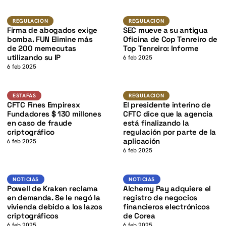
K
K
Regulacion
Regulacion
REGULACION
REGULACION
Firma de abogados exige
SEC mueve a su antigua
bomba. FUN Elimine más
Oficina de Cop Tenreiro de
de 200 memecutas
Top Tenreiro: Informe
utilizando su IP
6 feb 2025
6 feb 2025
K
Estafas
Regulacion
ESTAFAS
REGULACION
CFTC Fines Empiresx
El presidente interino de
Fundadores $ 130 millones
CFTC dice que la agencia
en caso de fraude
está finalizando la
criptográfico
regulación por parte de la
aplicación
6 feb 2025
6 feb 2025
Noticias
Noticias
NOTICIAS
NOTICIAS
Powell de Kraken reclama
Alchemy Pay adquiere el
en demanda. Se le negó la
registro de negocios
vivienda debido a los lazos
financieros electrónicos
criptográficos
de Corea
6 feb 2025
6 feb 2025