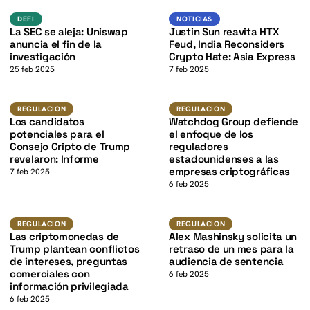
K
K
defi
Noticias
DEFI
NOTICIAS
La SEC se aleja: Uniswap
Justin Sun reavita HTX
anuncia el fin de la
Feud, India Reconsiders
investigación
Crypto Hate: Asia Express
25 feb 2025
7 feb 2025
K
Regulacion
Regulacion
REGULACION
REGULACION
Los candidatos
Watchdog Group defiende
potenciales para el
el enfoque de los
Consejo Cripto de Trump
reguladores
revelaron: Informe
estadounidenses a las
empresas criptográficas
7 feb 2025
6 feb 2025
Regulacion
Regulacion
REGULACION
REGULACION
Las criptomonedas de
Alex Mashinsky solicita un
Trump plantean conflictos
retraso de un mes para la
de intereses, preguntas
audiencia de sentencia
comerciales con
6 feb 2025
información privilegiada
6 feb 2025