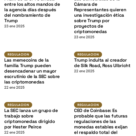
K
entre los altos mandos de
Cámara de
la agencia días después
Representantes quieren
del nombramiento de
una investigación ética
Trump
sobre Trump por
proyectos de
23 ene 2025
criptomonedas
23 ene 2025
K
Regulacion
Regulacion
REGULACION
REGULACION
Las memecoins de la
Trump indulta al creador
familia Trump pueden
de Silk Road, Ross Ulbricht
desencadenar un mayor
22 ene 2025
escrutinio de la SEC sobre
las criptomonedas
22 ene 2025
Regulacion
Regulacion
REGULACION
REGULACION
La SEC lanza un grupo de
CEO de Coinbase: Es
trabajo sobre
probable que las futuras
criptomonedas dirigido
regulaciones de las
por Hester Peirce
monedas estables exijan
el respaldo total del
22 ene 2025