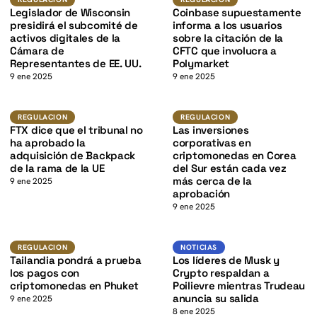
K
Legislador de Wisconsin
Coinbase supuestamente
presidirá el subcomité de
informa a los usuarios
activos digitales de la
sobre la citación de la
Cámara de
CFTC que involucra a
Representantes de EE. UU.
Polymarket
9 ene 2025
9 ene 2025
Regulacion
Regulacion
REGULACION
REGULACION
K
FTX dice que el tribunal no
Las inversiones
ha aprobado la
corporativas en
adquisición de Backpack
criptomonedas en Corea
de la rama de la UE
del Sur están cada vez
más cerca de la
9 ene 2025
aprobación
9 ene 2025
Regulacion
Noticias
REGULACION
NOTICIAS
Tailandia pondrá a prueba
Los líderes de Musk y
los pagos con
Crypto respaldan a
criptomonedas en Phuket
Poilievre mientras Trudeau
anuncia su salida
9 ene 2025
8 ene 2025