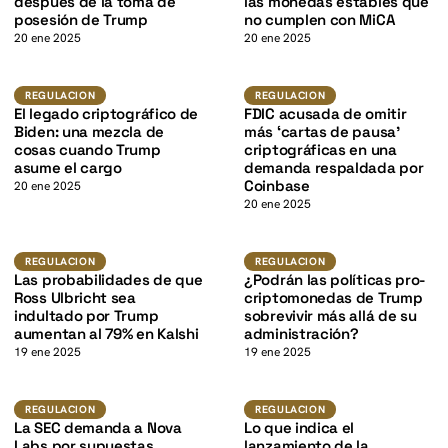
K
después de la toma de
las monedas estables que
posesión de Trump
no cumplen con MiCA
20 ene 2025
20 ene 2025
K
Regulacion
Regulacion
REGULACION
REGULACION
El legado criptográfico de
FDIC acusada de omitir
Biden: una mezcla de
más ‘cartas de pausa’
cosas cuando Trump
criptográficas en una
asume el cargo
demanda respaldada por
Coinbase
20 ene 2025
20 ene 2025
K
Regulacion
Regulacion
REGULACION
REGULACION
Las probabilidades de que
¿Podrán las políticas pro-
Ross Ulbricht sea
criptomonedas de Trump
indultado por Trump
sobrevivir más allá de su
aumentan al 79% en Kalshi
administración?
19 ene 2025
19 ene 2025
Regulacion
Regulacion
REGULACION
REGULACION
La SEC demanda a Nova
Lo que indica el
Labs por supuestas
lanzamiento de la