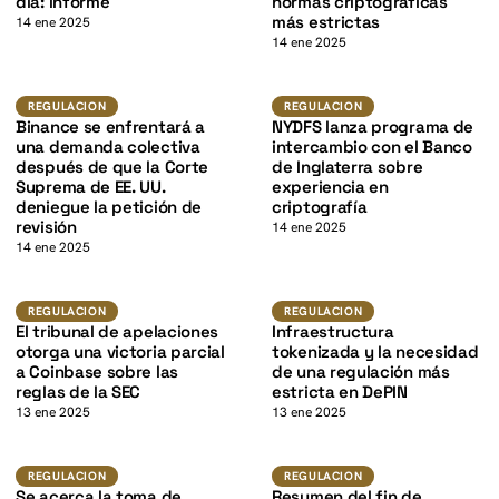
K
día: informe
normas criptográficas
más estrictas
14 ene 2025
14 ene 2025
Regulacion
Regulacion
REGULACION
REGULACION
K
Binance se enfrentará a
NYDFS lanza programa de
una demanda colectiva
intercambio con el Banco
después de que la Corte
de Inglaterra sobre
Suprema de EE. UU.
experiencia en
deniegue la petición de
criptografía
revisión
14 ene 2025
14 ene 2025
K
Regulacion
Regulacion
REGULACION
REGULACION
El tribunal de apelaciones
Infraestructura
otorga una victoria parcial
tokenizada y la necesidad
a Coinbase sobre las
de una regulación más
reglas de la SEC
estricta en DePIN
13 ene 2025
13 ene 2025
Regulacion
Regulacion
REGULACION
REGULACION
Se acerca la toma de
Resumen del fin de