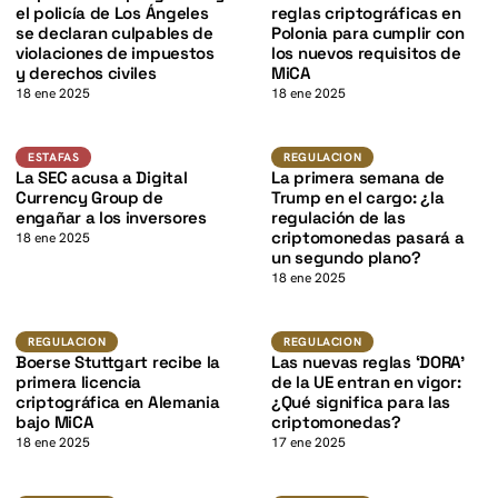
K
el policía de Los Ángeles
reglas criptográficas en
se declaran culpables de
Polonia para cumplir con
violaciones de impuestos
los nuevos requisitos de
y derechos civiles
MiCA
18 ene 2025
18 ene 2025
K
Estafas
Regulacion
ESTAFAS
REGULACION
La SEC acusa a Digital
La primera semana de
Currency Group de
Trump en el cargo: ¿la
engañar a los inversores
regulación de las
criptomonedas pasará a
18 ene 2025
un segundo plano?
18 ene 2025
K
Regulacion
Regulacion
REGULACION
REGULACION
Boerse Stuttgart recibe la
Las nuevas reglas ‘DORA’
primera licencia
de la UE entran en vigor:
criptográfica en Alemania
¿Qué significa para las
bajo MiCA
criptomonedas?
18 ene 2025
17 ene 2025
Regulacion
Regulacion