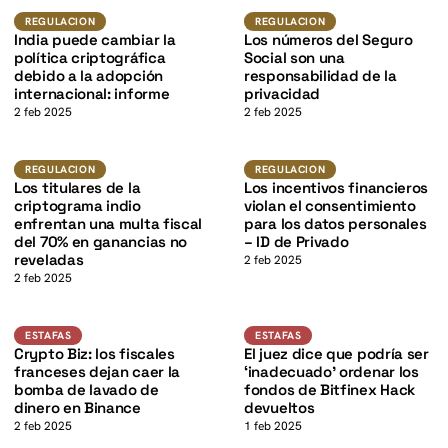
K
Regulacion
Regulacion
REGULACION
REGULACION
India puede cambiar la
Los números del Seguro
política criptográfica
Social son una
debido a la adopción
responsabilidad de la
internacional: informe
privacidad
2 feb 2025
2 feb 2025
K
Regulacion
Regulacion
REGULACION
REGULACION
Los titulares de la
Los incentivos financieros
criptograma indio
violan el consentimiento
enfrentan una multa fiscal
para los datos personales
del 70% en ganancias no
– ID de Privado
reveladas
2 feb 2025
2 feb 2025
Estafas
Estafas
ESTAFAS
ESTAFAS
Crypto Biz: los fiscales
El juez dice que podría ser
franceses dejan caer la
‘inadecuado’ ordenar los
bomba de lavado de
fondos de Bitfinex Hack
dinero en Binance
devueltos
2 feb 2025
1 feb 2025