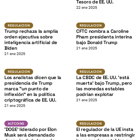
K
Tesoro de EE. UU.
22 ene 2025
K
Regulacion
Regulacion
REGULACION
REGULACION
Trump rechaza la amplia
CFTC nombra a Caroline
orden ejecutiva sobre
Pham presidenta interina
inteligencia artificial de
bajo Donald Trump
Biden
21 ene 2025
21 ene 2025
K
Regulacion
Regulacion
REGULACION
REGULACION
Los analistas dicen que la
La CBDC de EE. UU. ‘está
presidencia de Trump
muerta’ bajo Trump, pero
marca “un punto de
las monedas estables
inflexión” en la política
podrían explotar
criptográfica de EE. UU.
21 ene 2025
21 ene 2025
DOGE
Regulacion
ALTCOINS
ALTCOINS
REGULACION
‘DOGE’ liderado por Elon
El regulador de la UE insta
Musk será demandado
a las empresas a restringir