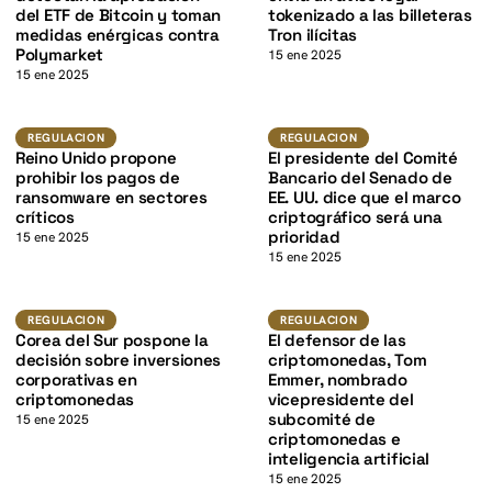
K
del ETF de Bitcoin y toman
tokenizado a las billeteras
medidas enérgicas contra
Tron ilícitas
Polymarket
15 ene 2025
15 ene 2025
K
Regulacion
Regulacion
REGULACION
REGULACION
Reino Unido propone
El presidente del Comité
prohibir los pagos de
Bancario del Senado de
ransomware en sectores
EE. UU. dice que el marco
críticos
criptográfico será una
prioridad
15 ene 2025
15 ene 2025
Regulacion
Regulacion
REGULACION
REGULACION
Corea del Sur pospone la
El defensor de las
decisión sobre inversiones
criptomonedas, Tom
corporativas en
Emmer, nombrado
criptomonedas
vicepresidente del
subcomité de
15 ene 2025
criptomonedas e
inteligencia artificial
15 ene 2025