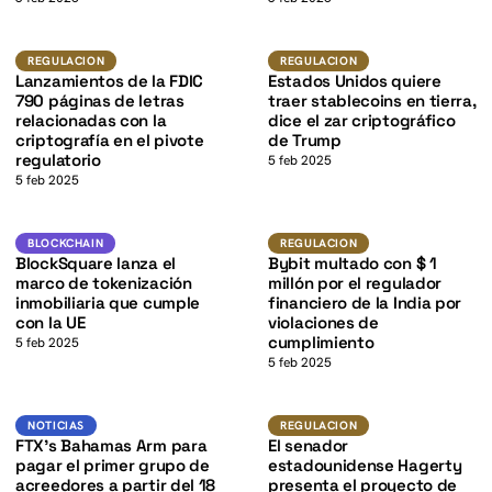
K
USD
K
Regulacion
REGULACION
REGULACION
REGULACION
Lanzamientos de la FDIC
Estados Unidos quiere
790 páginas de letras
traer stablecoins en tierra,
relacionadas con la
dice el zar criptográfico
criptografía en el pivote
de Trump
regulatorio
5 feb 2025
5 feb 2025
K
Blockchain
Regulacion
BLOCKCHAIN
REGULACION
BlockSquare lanza el
Bybit multado con $ 1
marco de tokenización
millón por el regulador
inmobiliaria que cumple
financiero de la India por
con la UE
violaciones de
cumplimiento
5 feb 2025
5 feb 2025
USD
Noticias
REGULACION
NOTICIAS
REGULACION
FTX’s Bahamas Arm para
El senador
pagar el primer grupo de
estadounidense Hagerty
acreedores a partir del 18
presenta el proyecto de