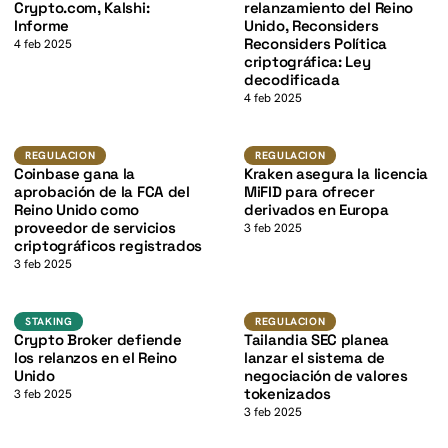
K
Crypto.com, Kalshi:
relanzamiento del Reino
Informe
Unido, Reconsiders
Reconsiders Política
4 feb 2025
criptográfica: Ley
decodificada
4 feb 2025
K
Regulacion
Regulacion
REGULACION
REGULACION
Coinbase gana la
Kraken asegura la licencia
aprobación de la FCA del
MiFID para ofrecer
Reino Unido como
derivados en Europa
proveedor de servicios
3 feb 2025
criptográficos registrados
3 feb 2025
K
Staking
Regulacion
STAKING
REGULACION
Crypto Broker defiende
Tailandia SEC planea
los relanzos en el Reino
lanzar el sistema de
Unido
negociación de valores
tokenizados
3 feb 2025
3 feb 2025