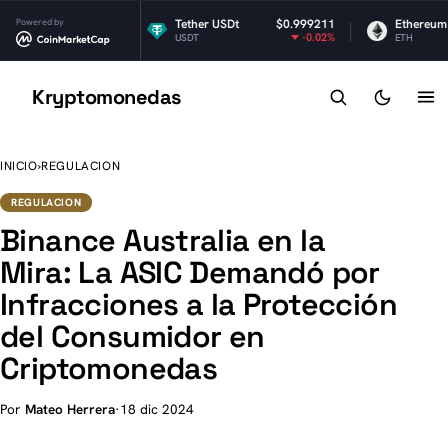
Powered by
$1.04
Tether USDt
$0.999211
Ethereum
0.43%
-0.02%
USDT
ETH
Kryptomonedas
K
INICIO
›
REGULACION
REGULACION
Binance Australia en la
Mira: La ASIC Demandó por
Infracciones a la Protección
del Consumidor en
Criptomonedas
Por
Mateo Herrera
·
18 dic 2024