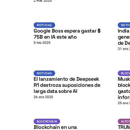
K
2 mar 2025
K
Noticias
NOTICIAS
NOTI
Google Boss espera gastar $
India
75B en IA este año
gene
de D
5 feb 2025
31 ene
K
Noticias
NOTICIAS
BLOC
El lanzamiento de Deepseek
Musk 
R1 destroza suposiciones de
block
larga data sobre AI
gasto
info
26 ene 2025
25 ene
Blockchain
BLOCKCHAIN
ALTC
Blockchain en una
TRUM