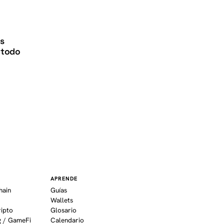
K
s
 todo
APRENDE
hain
Guías
Wallets
ripto
Glosario
 / GameFi
Calendario