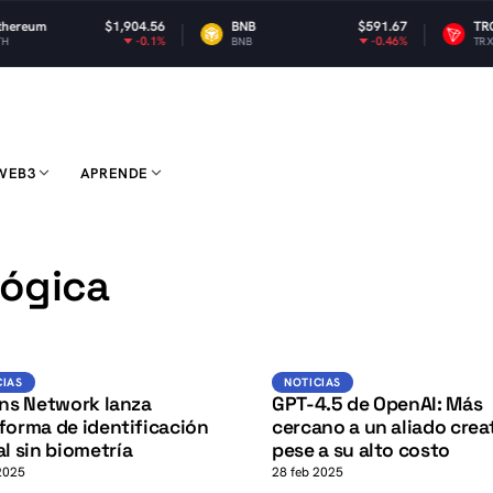
m
$1,904.56
BNB
$591.67
TRON
-0.1%
-0.46%
BNB
TRX
WEB3
APRENDE
K
lógica
Noticias
Noticias
CIAS
NOTICIAS
ons Network lanza
GPT-4.5 de OpenAI: Más
forma de identificación
cercano a un aliado crea
al sin biometría
pese a su alto costo
2025
28 feb 2025