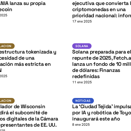
K
NIA lanza su propia
ejecutiva que convierta 
coin
criptomonedas en una
prioridad nacional: info
 2025
17 ene 2025
SOL
Regulacion
SOLANA
LACION
SOLANA
K
estructura tokenizada y
Solana preparada para e
cesidad de una
repunte de 2025, Fetch.a
ación más estricta en
lanza un fondo de 10 mil
N
de dólares: Finanzas
redefinidas
 2025
11 ene 2025
Regulacion
Noticias
LACION
NOTICIAS
slador de Wisconsin
La ‘Ciudad Tejida’ impul
dirá el subcomité de
por IA y robótica de Toyo
os digitales de la Cámara
inaugurará este año
presentantes de EE. UU.
8 ene 2025
025