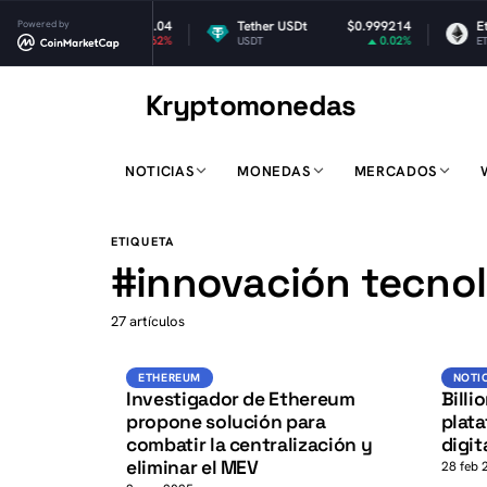
Powered by
$1.04
Tether USDt
$0.999214
Ethereu
-2.62%
0.02%
USDT
ETH
Kryptomonedas
K
NOTICIAS
MONEDAS
MERCADOS
K
ETIQUETA
#
innovación tecno
27 artículos
ETH
ETHEREUM
ETHEREUM
NOTI
Investigador de Ethereum
Billi
propone solución para
plata
combatir la centralización y
digit
eliminar el MEV
28 feb 