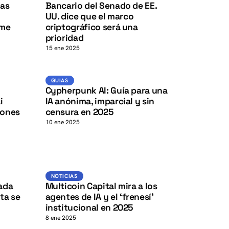
K
K
las
Bancario del Senado de EE.
UU. dice que el marco
rme
criptográfico será una
prioridad
15 ene 2025
Guias
GUIAS
K
K
l
Cypherpunk AI: Guía para una
i
IA anónima, imparcial y sin
lones
censura en 2025
10 ene 2025
Noticias
NOTICIAS
sada
Multicoin Capital mira a los
ta se
agentes de IA y el ‘frenesí’
institucional en 2025
8 ene 2025