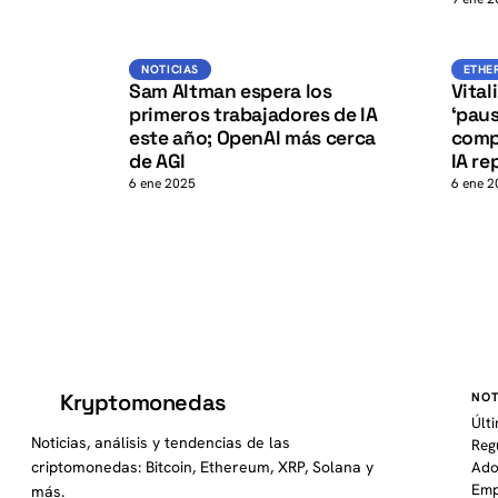
K
Noticias
NOTICIAS
ETHE
Sam Altman espera los
Vital
primeros trabajadores de IA
‘paus
este año; OpenAI más cerca
comp
de AGI
IA re
6 ene 2025
6 ene 2
Kryptomonedas
NOT
K
Últ
Noticias, análisis y tendencias de las
Reg
criptomonedas: Bitcoin, Ethereum, XRP, Solana y
Ado
Emp
más.