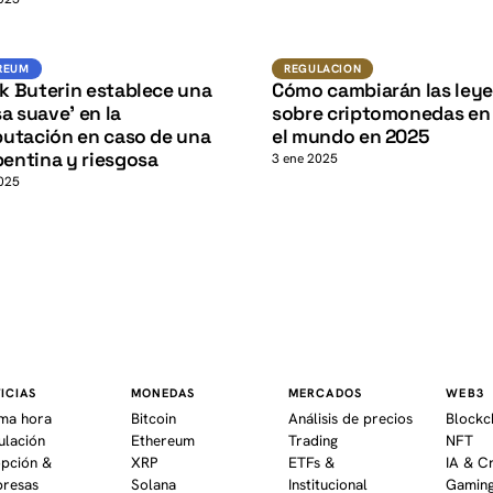
K
Ethereum
Regulacion
REUM
REGULACION
ik Buterin establece una
Cómo cambiarán las leye
a suave’ en la
sobre criptomonedas en
utación en caso de una
el mundo en 2025
pentina y riesgosa
3 ene 2025
025
ICIAS
MONEDAS
MERCADOS
WEB3
ima hora
Bitcoin
Análisis de precios
Blockc
ulación
Ethereum
Trading
NFT
pción &
XRP
ETFs &
IA & C
resas
Solana
Institucional
Gaming