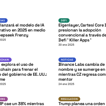
K
DeFi
K
Noticias
DEFI
CIAS
DEFI
 lanzará el modelo de IA
Eigenlayer, Cartesi Core
rativo en 2025 en medio
presionan la adopción
eepseek Frenzy
convencional a través de
Defi ' Killer Apps '
 2025
30 ene 2025
K
Blockchain
Noticias
KCHAIN
NOTICIAS
explora el uso de
Binance Labs cambia de
chain para frenar el
nombre y se sumerge en l
 del gobierno de EE. UU.:
mientras CZ regresa co
rme
mentor
 2025
24 ene 2025
Altcoins
Regulacion
OINS
REGULACION
P cae un 38% mientras
Trump planea una orden