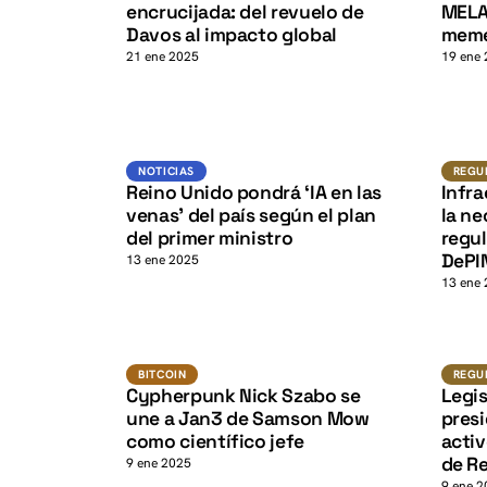
K
encrucijada: del revuelo de
MELA
Davos al impacto global
meme
21 ene 2025
19 ene
Noticias
NOTICIAS
REGU
K
Reino Unido pondrá ‘IA en las
Infra
venas’ del país según el plan
la ne
del primer ministro
regul
DePI
13 ene 2025
13 ene
Bitcoin
BITCOIN
REGU
Cypherpunk Nick Szabo se
Legi
une a Jan3 de Samson Mow
presi
como científico jefe
activ
de Re
9 ene 2025
9 ene 2