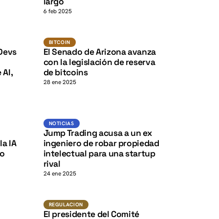
K
K
largo
6 feb 2025
K
K
Bitcoin
BITCOIN
 Devs
El Senado de Arizona avanza
con la legislación de reserva
 AI,
de bitcoins
28 ene 2025
K
K
Noticias
NOTICIAS
Jump Trading acusa a un ex
a IA
ingeniero de robar propiedad
mo
intelectual para una startup
rival
24 ene 2025
Regulacion
REGULACION
El presidente del Comité