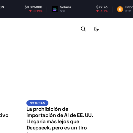
$0.326800
Solana
$72.76
Bitcoin
-0.19%
-1.7%
SOL
BTC
K
K
Noticias
NOTICIAS
La prohibición de
tivo
importación de AI de EE. UU.
Llegaría más lejos que
Deepseek, pero es un tiro