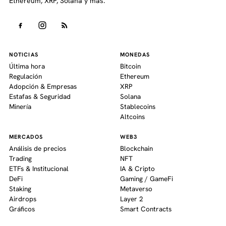
Ethereum, XRP, Solana y más.
NOTICIAS
MONEDAS
Última hora
Bitcoin
Regulación
Ethereum
Adopción & Empresas
XRP
Estafas & Seguridad
Solana
Minería
Stablecoins
Altcoins
MERCADOS
WEB3
Análisis de precios
Blockchain
Trading
NFT
ETFs & Institucional
IA & Cripto
DeFi
Gaming / GameFi
Staking
Metaverso
Airdrops
Layer 2
Gráficos
Smart Contracts