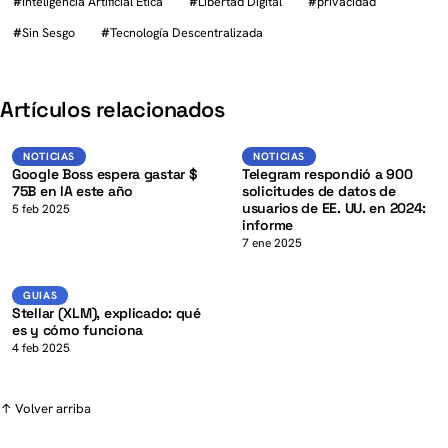
#
Inteligencia Artificial Ética
#
Libertad Digital
#
privacidad
#
Sin Sesgo
#
Tecnología Descentralizada
K
Artículos relacionados
Noticias
Noticias
NOTICIAS
NOTICIAS
Google Boss espera gastar $
Telegram respondió a 900
75B en IA este año
solicitudes de datos de
usuarios de EE. UU. en 2024:
5 feb 2025
informe
K
7 ene 2025
XLM
GUIAS
GUIAS
Stellar (XLM), explicado: qué
es y cómo funciona
4 feb 2025
↑ Volver arriba