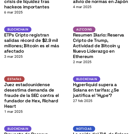
K
crisis de liquidez tras
alivio de normas en Japón
hackeos importantes
4 mar 2025
6 mar 2025
BTC
BTC
K
BLOCKCHAIN
ALTCOINS
BLOCKCHAIN
ALTCOINS
ETPs Cripto registran
Resumen Diario: Reserva
salidas récord de $2.9 mil
Cripto de Trump,
millones; Bitcoin es el más
Actividad de Bitcoin y
afectado
Nuevo Liderazgo en
Ethereum
3 mar 2025
2 mar 2025
SOL
K
Estafas
BLOCKCHAIN
ESTAFAS
BLOCKCHAIN
Juez estadounidense
Hyperliquid supera a
desestima demanda de
Solana en tarifas: ¿Se
fraude de la SEC contra el
justifica el ‘Hype’?
fundador de Hex, Richard
27 feb 2025
Heart
1 mar 2025
BTC
SOL
BLOCKCHAIN
NOTICIAS
BLOCKCHAIN
NOTICIAS