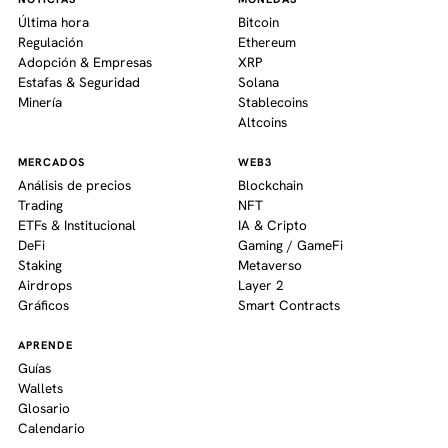
Última hora
Bitcoin
Regulación
Ethereum
Adopción & Empresas
XRP
Estafas & Seguridad
Solana
Minería
Stablecoins
Altcoins
MERCADOS
WEB3
Análisis de precios
Blockchain
Trading
NFT
ETFs & Institucional
IA & Cripto
DeFi
Gaming / GameFi
Staking
Metaverso
Airdrops
Layer 2
Gráficos
Smart Contracts
APRENDE
Guías
Wallets
Glosario
Calendario