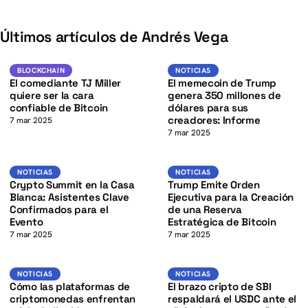
K
Últimos artículos de Andrés Vega
K
BTC
Noticias
BLOCKCHAIN
BLOCKCHAIN
NOTICIAS
El comediante TJ Miller
El memecoin de Trump
quiere ser la cara
genera 350 millones de
confiable de Bitcoin
dólares para sus
creadores: Informe
7 mar 2025
7 mar 2025
K
BTC
Noticias
NOTICIAS
NOTICIAS
NOTICIAS
Crypto Summit en la Casa
Trump Emite Orden
Blanca: Asistentes Clave
Ejecutiva para la Creación
Confirmados para el
de una Reserva
Evento
Estratégica de Bitcoin
7 mar 2025
7 mar 2025
Noticias
Noticias
NOTICIAS
NOTICIAS
Cómo las plataformas de
El brazo cripto de SBI
criptomonedas enfrentan
respaldará el USDC ante el