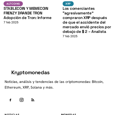
TRX
XRP
ALTCOINS
XRP
ALTCOINS
XRP
STABLECOIN Y MEMECOIN
Los comerciantes
FRENZY DRANDE TRON
“agresivamente”
Adopción de Tron: Informe
compraron XRP después
de que el accidente del
7 feb 2025
mercado envió precios por
debajo de $ 2 – Analista
7 feb 2025
Kryptomonedas
K
Noticias, análisis y tendencias de las criptomonedas: Bitcoin,
Ethereum, XRP, Solana y más.
NOTICIAS
MONEDAS