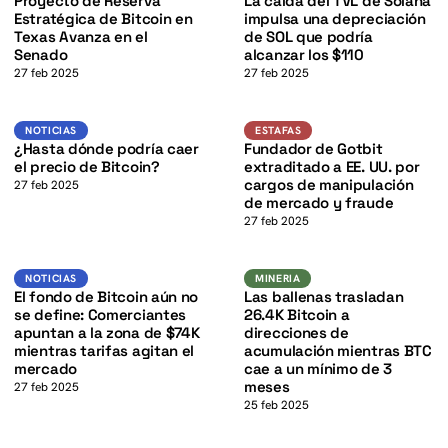
K
Proyecto de Reserva
La caída del TVL de Solana
Estratégica de Bitcoin en
impulsa una depreciación
Texas Avanza en el
de SOL que podría
Senado
alcanzar los $110
27 feb 2025
27 feb 2025
K
BTC
Estafas
NOTICIAS
NOTICIAS
ESTAFAS
¿Hasta dónde podría caer
Fundador de Gotbit
el precio de Bitcoin?
extraditado a EE. UU. por
cargos de manipulación
27 feb 2025
de mercado y fraude
27 feb 2025
BTC
BTC
NOTICIAS
MINERIA
NOTICIAS
MINERIA
K
El fondo de Bitcoin aún no
Las ballenas trasladan
se define: Comerciantes
26.4K Bitcoin a
apuntan a la zona de $74K
direcciones de
mientras tarifas agitan el
acumulación mientras BTC
mercado
cae a un mínimo de 3
meses
27 feb 2025
25 feb 2025