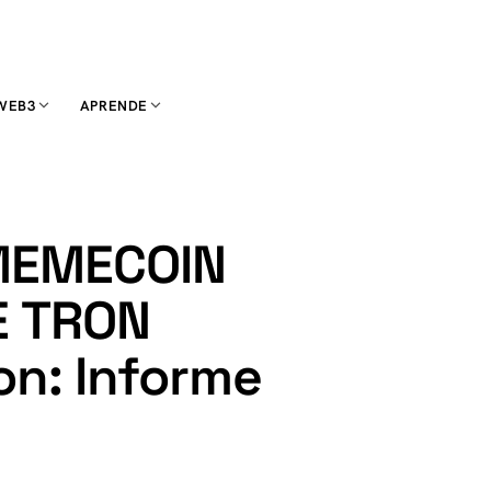
WEB3
APRENDE
MEMECOIN
E TRON
on: Informe