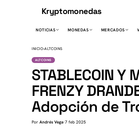
Kryptomonedas
K
NOTICIAS
MONEDAS
MERCADOS
INICIO
›
ALTCOINS
ALTCOINS
STABLECOIN Y 
FRENZY DRAND
Adopción de Tr
Por
Andrés Vega
·
7 feb 2025