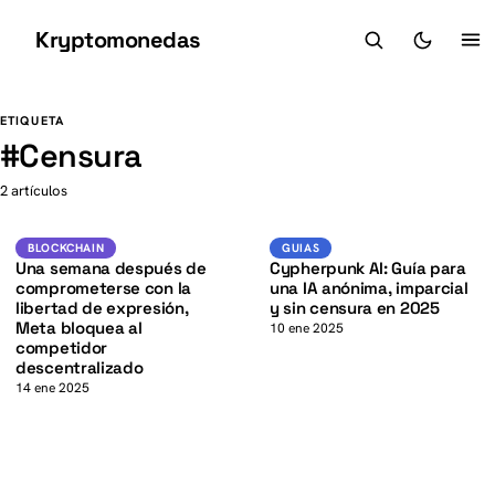
Kryptomonedas
K
K
ETIQUETA
#
Censura
2 artículos
Blockchain
Guias
BLOCKCHAIN
GUIAS
Una semana después de
Cypherpunk AI: Guía para
comprometerse con la
una IA anónima, imparcial
libertad de expresión,
y sin censura en 2025
Meta bloquea al
10 ene 2025
competidor
descentralizado
14 ene 2025