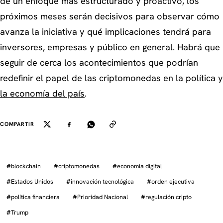
de un enfoque más estructurado y proactivo, los
próximos meses serán decisivos para observar cómo
avanza la iniciativa y qué implicaciones tendrá para
inversores, empresas y público en general. Habrá que
seguir de cerca los acontecimientos que podrían
redefinir el papel de las criptomonedas en la política y
la economía del país
.
COMPARTIR
#
blockchain
#
criptomonedas
#
economia digital
#
Estados Unidos
#
innovación tecnológica
#
orden ejecutiva
#
política financiera
#
Prioridad Nacional
#
regulación cripto
#
Trump