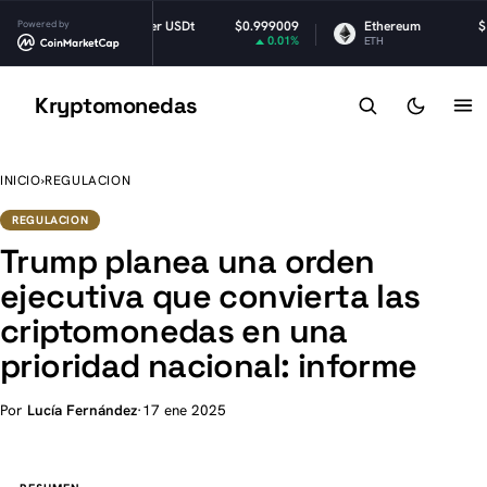
2
Powered by
Tether USDt
$0.999009
Ethereum
$1,901.78
%
0.01%
-0.34%
USDT
ETH
Kryptomonedas
K
INICIO
›
REGULACION
REGULACION
Trump planea una orden
ejecutiva que convierta las
criptomonedas en una
prioridad nacional: informe
Por
Lucía Fernández
·
17 ene 2025