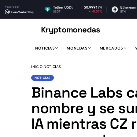
4
Powered by
Tether USDt
$0.999174
Ethereum
$1,916.11
%
-0.01%
-0.22%
USDT
ETH
Kryptomonedas
K
NOTICIAS
MONEDAS
MERCADOS
INICIO
›
NOTICIAS
NOTICIAS
Binance Labs c
nombre y se su
IA mientras CZ 