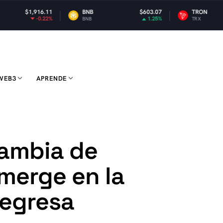
BNB
$603.07
TRON
$0.329704
1.25%
0.27%
BNB
TRX
WEB3
APRENDE
ambia de
merge en la
regresa