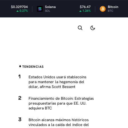
Solana
$76.47
Bitcoin
$64,890.25
1.26%
-0.15%
SOL
BTC
TENDENCIAS
Estados Unidos usará stablecoins
para mantener la hegemonía del
dólar, afirma Scott Bessent
Financiamiento de Bitcoin: Estrategias
presupuestarias para que EE. UU.
adquiera BTC
Bitcoin alcanza máximos históricos
vinculados a la caída del índice del