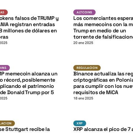
K
Estafas
Altcoins
FAS
ALTCOINS
K
tokens falsos de TRUMP y
Los comerciantes esper
NIA registran entradas
más memecoins con la m
8 millones de dólares en
Trump en medio de un
oras
torrente de falsificacio
 2025
20 ene 2025
Altcoins
Regulacion
OINS
REGULACION
K
P memecoin alcanza un
Binance actualiza las re
o récord, posiblemente
criptográficas en Poloni
plicando el patrimonio
para cumplir con los nu
 de Donald Trump por 5
requisitos de MiCA
 2025
18 ene 2025
XRP
Regulacion
XRP
LACION
XRP
e Stuttgart recibe la
XRP alcanza el pico de 7