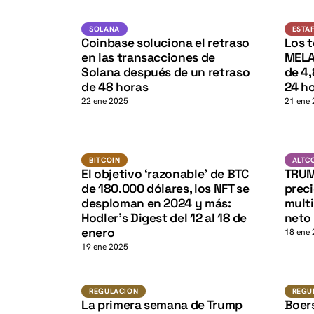
K
SOL
SOLANA
SOLANA
ESTA
K
Coinbase soluciona el retraso
Los 
en las transacciones de
MELA
Solana después de un retraso
de 4,
de 48 horas
24 h
22 ene 2025
21 ene
BTC
BITCOIN
BITCOIN
ALTC
K
El objetivo ‘razonable’ de BTC
TRUM
de 180.000 dólares, los NFT se
preci
desploman en 2024 y más:
multi
Hodler’s Digest del 12 al 18 de
neto
enero
18 ene
19 ene 2025
Regulacion
REGULACION
REGU
La primera semana de Trump
Boers