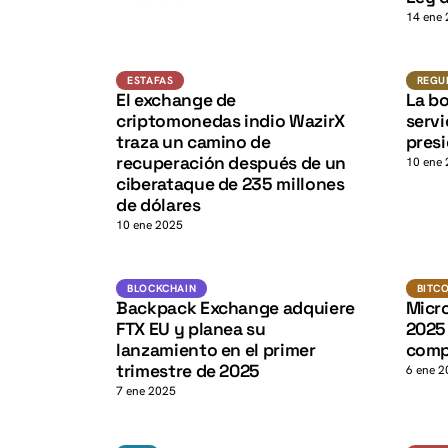
K
14 ene
Estafas
ESTAFAS
REGU
El exchange de
La b
K
criptomonedas indio WazirX
servi
traza un camino de
presi
recuperación después de un
10 ene
ciberataque de 235 millones
de dólares
10 ene 2025
K
Blockchain
BLOCKCHAIN
BITC
Backpack Exchange adquiere
Micr
FTX EU y planea su
2025
lanzamiento en el primer
comp
trimestre de 2025
6 ene 2
7 ene 2025
XRP