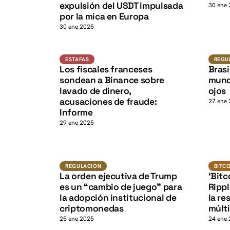
K
expulsión del USDT impulsada
30 ene
por la mica en Europa
30 ene 2025
Estafas
ESTAFAS
REGU
Los fiscales franceses
Brasi
K
sondean a Binance sobre
mundi
lavado de dinero,
ojos
acusaciones de fraude:
27 ene
Informe
29 ene 2025
Regulacion
BITCOI
REGULACION
BITC
La orden ejecutiva de Trump
‘Bitc
es un “cambio de juego” para
Ripp
la adopción institucional de
la re
criptomonedas
múlti
25 ene 2025
24 ene