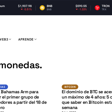
$1,907.98
BNB
$590.55
TRON
$
-0.51%
-1.33%
BNB
TRX
WEB3
APRENDE
K
omonedas.
BTC
Noticias
BITCOIN
CIAS
BITCOIN
s Bahamas Arm para
El dominio de BTC se ace
 el primer grupo de
un máximo de 4 años: 5 
dores a partir del 18 de
que saber en Bitcoin est
ero
semana