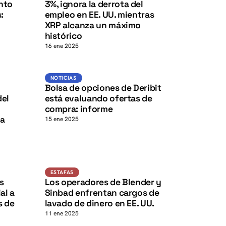
K
K
nto
3%, ignora la derrota del
:
empleo en EE. UU. mientras
XRP alcanza un máximo
histórico
16 ene 2025
Noticias
NOTICIAS
K
K
Bolsa de opciones de Deribit
del
está evaluando ofertas de
compra: informe
ra
15 ene 2025
Estafas
ESTAFAS
s
Los operadores de Blender y
al a
Sinbad enfrentan cargos de
s de
lavado de dinero en EE. UU.
11 ene 2025