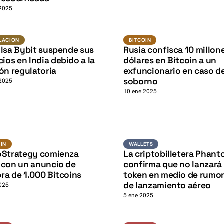
K
 2025
BTC
Regulacion
BITCOIN
LACION
BITCOIN
olsa Bybit suspende sus
Rusia confisca 10 millon
K
cios en India debido a la
dólares en Bitcoin a un
ón regulatoria
exfuncionario en caso d
soborno
 2025
10 ene 2025
K
Bitcoin
Wallets
OIN
WALLETS
oStrategy comienza
La criptobilletera Phan
 con un anuncio de
confirma que no lanzará
ra de 1.000 Bitcoins
token en medio de rumo
de lanzamiento aéreo
025
5 ene 2025
USDT
Estafas