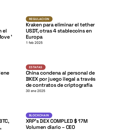
K
K
USDT
K
K
REGULACION
REGULACION
Kraken para eliminar el tether
 el
USDT, otras 4 stablecoins en
Move '
Europa
1 feb 2025
K
K
Estafas
ESTAFAS
iene
China condena al personal de
BKEX por juego ilegal a través
de contratos de criptografía
30 ene 2025
XRP
BLOCKCHAIN
BLOCKCHAIN
BTC,
XRP’s DEX COMPLED $ 17M
,
Volumen diario – CEO