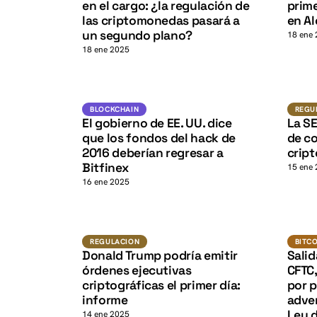
K
en el cargo: ¿la regulación de
prime
las criptomonedas pasará a
en A
un segundo plano?
18 ene
18 ene 2025
Blockchain
BLOCKCHAIN
REGU
K
El gobierno de EE. UU. dice
La SE
que los fondos del hack de
de co
2016 deberían regresar a
cript
Bitfinex
15 ene
16 ene 2025
Regulacion
BITCOI
REGULACION
BITC
Donald Trump podría emitir
Salid
órdenes ejecutivas
CFTC,
criptográficas el primer día:
por p
informe
adver
Ley 
14 ene 2025