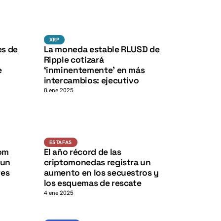
K
K
XRP
XRP
XRP
es de
La moneda estable RLUSD de
K
K
Ripple cotizará
e
‘inminentemente’ en más
intercambios: ejecutivo
8 ene 2025
K
K
Estafas
ESTAFAS
tom
El año récord de las
 un
criptomonedas registra un
res
aumento en los secuestros y
los esquemas de rescate
4 ene 2025
Noticias