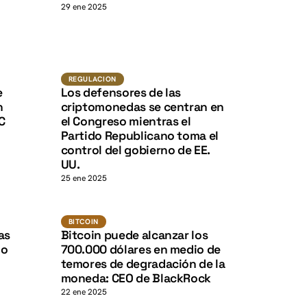
K
K
29 ene 2025
Regulacion
REGULACION
e
Los defensores de las
K
K
n
criptomonedas se centran en
C
el Congreso mientras el
Partido Republicano toma el
control del gobierno de EE.
UU.
25 ene 2025
BTC
BITCOIN
BITCOIN
as
Bitcoin puede alcanzar los
do
700.000 dólares en medio de
temores de degradación de la
moneda: CEO de BlackRock
22 ene 2025