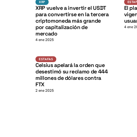
XRP
XRP
ESTA
K
XRP vuelve a invertir el USDT
El pl
para convertirse en la tercera
vigen
criptomoneda más grande
usua
por capitalización de
4 ene 2
mercado
4 ene 2025
Estafas
ESTAFAS
Celsius apelará la orden que
desestimó su reclamo de 444
millones de dólares contra
FTX
2 ene 2025