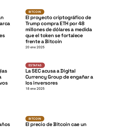
K
K
BTC
BITCOIN
BITCOIN
K
K
an
El proyecto criptográfico de
arca
Trump compra ETH por 48
millones de dólares a medida
nes
que el token se fortalece
frente a Bitcoin
20 ene 2025
Estafas
ESTAFAS
K
K
glas
La SEC acusa a Digital
a
Currency Group de engañar a
evos
los inversores
18 ene 2025
BTC
BITCOIN
BITCOIN
 años
El precio de Bitcoin cae un