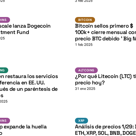
K
025
3 feb 2025
DOGE
BTC
K
NS
BITCOIN
OINS
BITCOIN
scale lanza Dogecoin
Bitcoin sellos primero $
stment Fund
100k+ cierre mensual con
precio BTC debido ' Big 
025
1 feb 2025
LTC
K
Staking
ALTCOINS
ING
ALTCOINS
n restaura los servicios
¿Por qué Litecoin (LTC) t
ferencia en EE. UU.
precio hoy?
ués de un paréntesis de
31 ene 2025
os
 2025
BTC
Altcoins
XRP
OINS
XRP
p expande la huella
Análisis de precios 1/29: 
o
ETH, XRP, SOL, BNB, DOGE