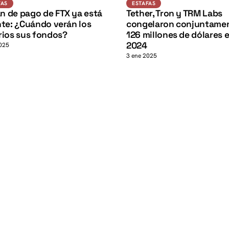
ESTAFAS
FAS
ESTAFAS
an de pago de FTX ya está
Tether, Tron y TRM Labs
te: ¿Cuándo verán los
congelaron conjuntame
rios sus fondos?
126 millones de dólares 
2024
025
3 ene 2025