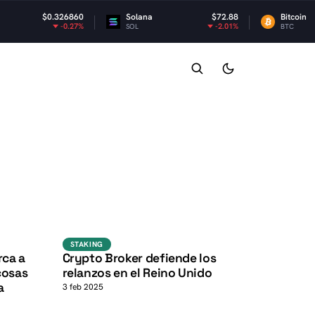
0.326860
Solana
$72.88
Bitcoin
$64
-0.27%
-2.01%
SOL
BTC
K
K
Staking
STAKING
rca a
Crypto Broker defiende los
cosas
relanzos en el Reino Unido
a
3 feb 2025