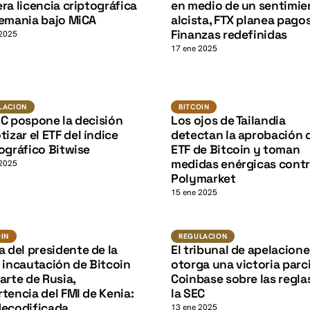
K
ra licencia criptográfica
en medio de un sentimie
lemania bajo MiCA
alcista, FTX planea pagos
Finanzas redefinidas
 2025
17 ene 2025
BTC
Regulacion
BITCOIN
LACION
BITCOIN
K
C pospone la decisión
Los ojos de Tailandia
tizar el ETF del índice
detectan la aprobación 
ográfico Bitwise
ETF de Bitcoin y toman
medidas enérgicas cont
 2025
Polymarket
15 ene 2025
BTC
Regulacion
N
OIN
REGULACION
a del presidente de la
El tribunal de apelacione
 incautación de Bitcoin
otorga una victoria parci
arte de Rusia,
Coinbase sobre las regla
tencia del FMI de Kenia:
la SEC
decodificada
13 ene 2025