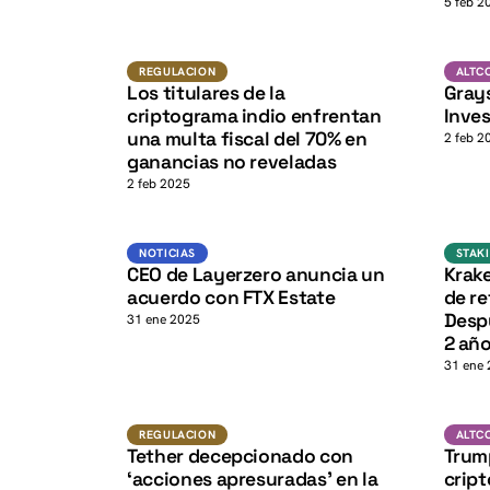
K
5 feb 2
K
Regulacion
ALTCOI
REGULACION
ALTC
Los titulares de la
Gray
criptograma indio enfrentan
Inve
una multa fiscal del 70% en
2 feb 2
ganancias no reveladas
2 feb 2025
K
Noticias
NOTICIAS
STAK
CEO de Layerzero anuncia un
Krake
acuerdo con FTX Estate
de re
Desp
31 ene 2025
2 añ
31 ene
USDT
REGULACION
REGULACION
ALTC
Tether decepcionado con
Trum
‘acciones apresuradas’ en la
cript