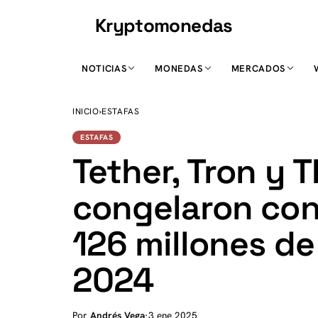
Kryptomonedas
K
NOTICIAS
MONEDAS
MERCADOS
INICIO
›
ESTAFAS
ESTAFAS
Tether, Tron y 
congelaron co
126 millones de
2024
Por
Andrés Vega
·
3 ene 2025