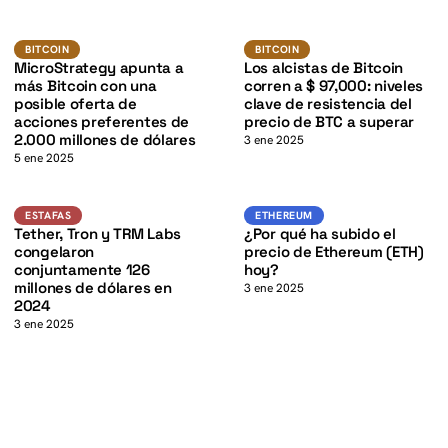
K
BTC
BTC
K
BITCOIN
BITCOIN
BITCOIN
BITCOIN
MicroStrategy apunta a
Los alcistas de Bitcoin
más Bitcoin con una
corren a $ 97,000: niveles
posible oferta de
clave de resistencia del
acciones preferentes de
precio de BTC a superar
2.000 millones de dólares
3 ene 2025
5 ene 2025
USDT
ETH
ESTAFAS
ETHEREUM
ESTAFAS
ETHEREUM
Tether, Tron y TRM Labs
¿Por qué ha subido el
congelaron
precio de Ethereum (ETH)
conjuntamente 126
hoy?
millones de dólares en
3 ene 2025
2024
3 ene 2025