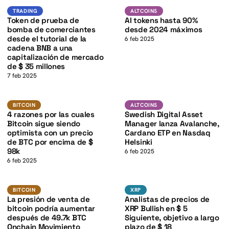
BNB
Altcoins
TRADING
TRADING
ALTCOINS
K
Token de prueba de
AI tokens hasta 90%
bomba de comerciantes
desde 2024 máximos
desde el tutorial de la
6 feb 2025
cadena BNB a una
capitalización de mercado
de $ 35 millones
7 feb 2025
BTC
ADA
K
BITCOIN
ALTCOINS
BITCOIN
ALTCOINS
4 razones por las cuales
Swedish Digital Asset
Bitcoin sigue siendo
Manager lanza Avalanche,
optimista con un precio
Cardano ETP en Nasdaq
de BTC por encima de $
Helsinki
98k
6 feb 2025
6 feb 2025
BTC
XRP
BITCOIN
XRP
BITCOIN
XRP
La presión de venta de
Analistas de precios de
bitcoin podría aumentar
XRP Bullish en $ 5
después de 49.7k BTC
Siguiente, objetivo a largo
Onchain Movimiento
plazo de $ 18