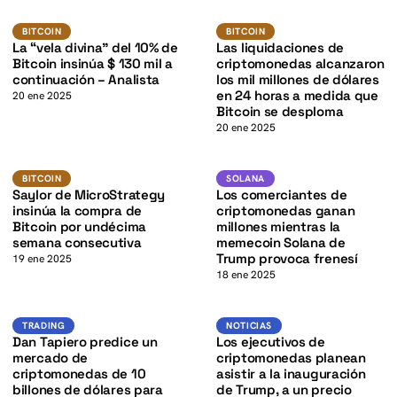
K
BTC
BTC
K
BITCOIN
BITCOIN
BITCOIN
BITCOIN
La “vela divina” del 10% de
Las liquidaciones de
Bitcoin insinúa $ 130 mil a
criptomonedas alcanzaron
continuación – Analista
los mil millones de dólares
en 24 horas a medida que
20 ene 2025
Bitcoin se desploma
20 ene 2025
BTC
SOL
K
BITCOIN
SOLANA
BITCOIN
SOLANA
Saylor de MicroStrategy
Los comerciantes de
insinúa la compra de
criptomonedas ganan
Bitcoin por undécima
millones mientras la
semana consecutiva
memecoin Solana de
Trump provoca frenesí
19 ene 2025
18 ene 2025
Trading
Noticias
TRADING
NOTICIAS
Dan Tapiero predice un
Los ejecutivos de
mercado de
criptomonedas planean
criptomonedas de 10
asistir a la inauguración
billones de dólares para
de Trump, a un precio