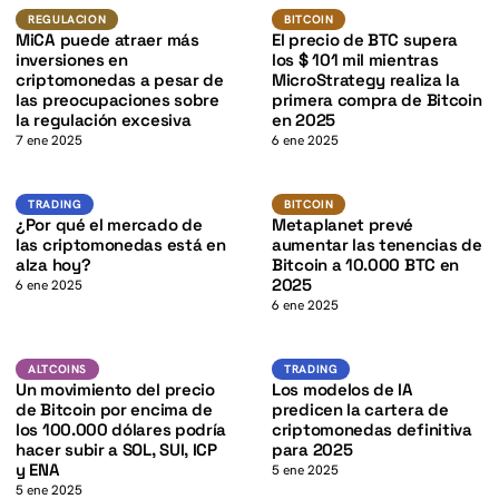
BTC
K
Regulacion
BITCOIN
REGULACION
BITCOIN
MiCA puede atraer más
El precio de BTC supera
inversiones en
los $ 101 mil mientras
criptomonedas a pesar de
MicroStrategy realiza la
las preocupaciones sobre
primera compra de Bitcoin
la regulación excesiva
en 2025
7 ene 2025
6 ene 2025
K
BTC
Trading
BITCOIN
TRADING
BITCOIN
¿Por qué el mercado de
Metaplanet prevé
las criptomonedas está en
aumentar las tenencias de
alza hoy?
Bitcoin a 10.000 BTC en
2025
6 ene 2025
6 ene 2025
BTC
Trading
ALTCOINS
ALTCOINS
TRADING
Un movimiento del precio
Los modelos de IA
de Bitcoin por encima de
predicen la cartera de
los 100.000 dólares podría
criptomonedas definitiva
hacer subir a SOL, SUI, ICP
para 2025
y ENA
5 ene 2025
5 ene 2025