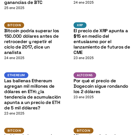
K
ganancias de BTC
24 ene 2025
25 ene 2025
BTC
XRP
K
BITCOIN
XRP
BITCOIN
XRP
Bitcoin podría superar los
El precio de XRP apunta a
150.000 dólares antes de
$15 en medio del
retroceder y repetir el
entusiasmo por el
ciclo de 2017, dice un
lanzamiento de futuros de
analista
CME
24 ene 2025
23 ene 2025
ETH
DOGE
ETHEREUM
ALTCOINS
ETHEREUM
ALTCOINS
K
Las ballenas Ethereum
Por qué el precio de
agregan mil millones de
Dogecoin sigue rondando
dólares en ETH: ¿la
los 2 dólares
tendencia de acumulación
23 ene 2025
apunta a un precio de ETH
de 5 mil dólares?
23 ene 2025
BTC
BTC
BITCOIN
BITCOIN
BITCOIN
BITCOIN