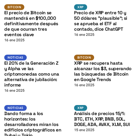
BTC
XRP
K
BITCOIN
XRP
BITCOIN
XRP
El precio de Bitcoin se
Precio de XRP entre 10 y
mantendrá en $100,000
50 dólares “plausible”; si
definitivamente después
se aprueba el ETF al
de que ocurran tres
contado, dice ChatGPT
eventos clave
16 ene 2025
16 ene 2025
BTC
K
Noticias
BITCOIN
NOTICIAS
BITCOIN
El 20% de la Generación Z
XRP se recupera hasta
y Alpha ve las
alcanzar los $3, superando
criptomonedas como una
las búsquedas de Bitcoin
alternativa de jubilación:
en Google Trends
informe
16 ene 2025
16 ene 2025
BTC
Noticias
XRP
NOTICIAS
XRP
Dando forma a los
Análisis de precios 15/1:
horizontes: los
BTC, ETH, XRP, BNB, SOL,
desarrolladores miran los
DOGE, ADA, AVAX, XLM, SUI
edificios criptográficos en
15 ene 2025
Dubai y Tokio