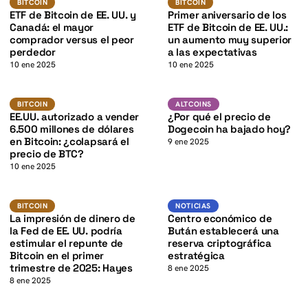
K
BITCOIN
BITCOIN
BITCOIN
BITCOIN
ETF de Bitcoin de EE. UU. y
Primer aniversario de los
Canadá: el mayor
ETF de Bitcoin de EE. UU.:
comprador versus el peor
un aumento muy superior
perdedor
a las expectativas
10 ene 2025
10 ene 2025
K
BTC
DOGE
BITCOIN
ALTCOINS
BITCOIN
ALTCOINS
EE.UU. autorizado a vender
¿Por qué el precio de
6.500 millones de dólares
Dogecoin ha bajado hoy?
en Bitcoin: ¿colapsará el
9 ene 2025
precio de BTC?
10 ene 2025
BTC
K
Noticias
BITCOIN
BITCOIN
NOTICIAS
La impresión de dinero de
Centro económico de
la Fed de EE. UU. podría
Bután establecerá una
estimular el repunte de
reserva criptográfica
Bitcoin en el primer
estratégica
trimestre de 2025: Hayes
8 ene 2025
8 ene 2025