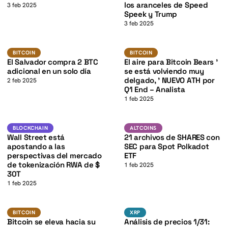
K
los aranceles de Speed
3 feb 2025
Speek y Trump
3 feb 2025
K
BTC
BTC
BITCOIN
BITCOIN
BITCOIN
BITCOIN
El Salvador compra 2 BTC
El aire para Bitcoin Bears '
adicional en un solo día
se está volviendo muy
delgado, ' NUEVO ATH por
2 feb 2025
Q1 End – Analista
1 feb 2025
DOT
K
Blockchain
ALTCOINS
BLOCKCHAIN
ALTCOINS
Wall Street está
21 archivos de SHARES con
apostando a las
SEC para Spot Polkadot
perspectivas del mercado
ETF
de tokenización RWA de $
1 feb 2025
30T
1 feb 2025
BTC
BTC
BITCOIN
XRP
BITCOIN
XRP
Bitcoin se eleva hacia su
Análisis de precios 1/31: