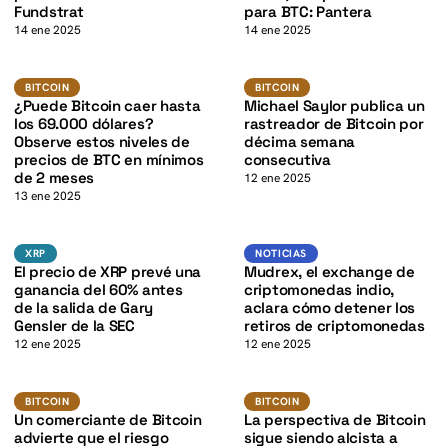
K
Fundstrat
para BTC: Pantera
14 ene 2025
14 ene 2025
BTC
BTC
K
BITCOIN
BITCOIN
BITCOIN
BITCOIN
¿Puede Bitcoin caer hasta
Michael Saylor publica un
los 69.000 dólares?
rastreador de Bitcoin por
Observe estos niveles de
décima semana
precios de BTC en mínimos
consecutiva
de 2 meses
12 ene 2025
13 ene 2025
K
XRP
Noticias
XRP
XRP
NOTICIAS
El precio de XRP prevé una
Mudrex, el exchange de
ganancia del 60% antes
criptomonedas indio,
de la salida de Gary
aclara cómo detener los
Gensler de la SEC
retiros de criptomonedas
12 ene 2025
12 ene 2025
BTC
BTC
BITCOIN
BITCOIN
BITCOIN
BITCOIN
Un comerciante de Bitcoin
La perspectiva de Bitcoin
advierte que el riesgo
sigue siendo alcista a