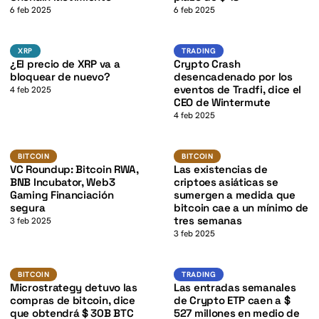
K
6 feb 2025
6 feb 2025
K
XRP
Trading
XRP
XRP
TRADING
¿El precio de XRP va a
Crypto Crash
bloquear de nuevo?
desencadenado por los
eventos de Tradfi, dice el
4 feb 2025
CEO de Wintermute
4 feb 2025
BTC
BTC
K
BITCOIN
BITCOIN
BITCOIN
BITCOIN
VC Roundup: Bitcoin RWA,
Las existencias de
BNB Incubator, Web3
criptoes asiáticas se
Gaming Financiación
sumergen a medida que
segura
bitcoin cae a un mínimo de
tres semanas
3 feb 2025
3 feb 2025
BTC
Trading
BITCOIN
BITCOIN
TRADING
Microstrategy detuvo las
Las entradas semanales
compras de bitcoin, dice
de Crypto ETP caen a $
que obtendrá $ 30B BTC
527 millones en medio de