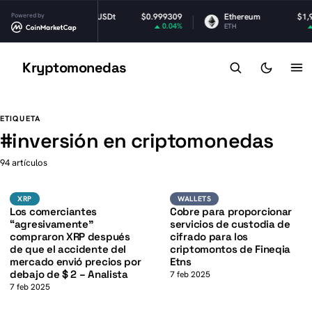
Powered by
Tether USDt
$0.999309
Ethereum
$1,925.64
0.04%
0.97%
USDT
ETH
Kryptomonedas
K
K
ETIQUETA
#
inversión en criptomonedas
94 artículos
XRP
Wallets
XRP
XRP
WALLETS
K
Los comerciantes
Cobre para proporcionar
“agresivamente”
servicios de custodia de
compraron XRP después
cifrado para los
de que el accidente del
criptomontos de Fineqia
mercado envió precios por
Etns
debajo de $ 2 – Analista
7 feb 2025
7 feb 2025