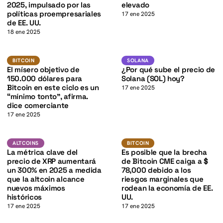
K
2025, impulsado por las
elevado
políticas proempresariales
17 ene 2025
de EE. UU.
18 ene 2025
BTC
SOL
K
BITCOIN
SOLANA
BITCOIN
SOLANA
El mísero objetivo de
¿Por qué sube el precio de
150.000 dólares para
Solana (SOL) hoy?
Bitcoin en este ciclo es un
17 ene 2025
“mínimo tonto”, afirma.
dice comerciante
17 ene 2025
XRP
BTC
ALTCOINS
BITCOIN
ALTCOINS
BITCOIN
K
La métrica clave del
Es posible que la brecha
precio de XRP aumentará
de Bitcoin CME caiga a $
un 300% en 2025 a medida
78,000 debido a los
que la altcoin alcance
riesgos marginales que
nuevos máximos
rodean la economía de EE.
históricos
UU.
17 ene 2025
17 ene 2025