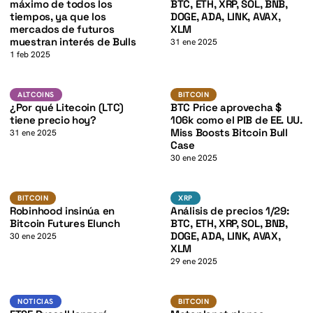
K
máximo de todos los
BTC, ETH, XRP, SOL, BNB,
tiempos, ya que los
DOGE, ADA, LINK, AVAX,
mercados de futuros
XLM
muestran interés de Bulls
31 ene 2025
1 feb 2025
K
LTC
BTC
ALTCOINS
BITCOIN
ALTCOINS
BITCOIN
¿Por qué Litecoin (LTC)
BTC Price aprovecha $
tiene precio hoy?
106k como el PIB de EE. UU.
Miss Boosts Bitcoin Bull
31 ene 2025
Case
30 ene 2025
K
BTC
BTC
BITCOIN
XRP
BITCOIN
XRP
Robinhood insinúa en
Análisis de precios 1/29:
Bitcoin Futures Elunch
BTC, ETH, XRP, SOL, BNB,
DOGE, ADA, LINK, AVAX,
30 ene 2025
XLM
29 ene 2025
BTC
Noticias
BITCOIN
NOTICIAS
BITCOIN