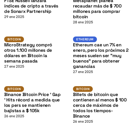
K
FTSE Russell lanzará
Metaplanet planea
índices de cripto a través
recaudar más de $ 700
de Sonarx Partnership
millones para comprar
bitcoin
29 ene 2025
28 ene 2025
BTC
ETH
K
BITCOIN
ETHEREUM
BITCOIN
ETHEREUM
MicroStrategy compró
Ethereum cae un 7% en
otros 1.100 millones de
enero, pero los próximos 2
dólares en Bitcoin la
meses suelen ser “muy
semana pasada
buenos” para obtener
ganancias
27 ene 2025
27 ene 2025
BTC
BTC
K
BITCOIN
BITCOIN
BITCOIN
BITCOIN
Binance Bitcoin Price ' Gap
Billets de bitcoin que
' Hits récord a medida que
contienen al menos $ 100
los pers se mantienen
cerca de máximos de
bajistas a $ 105k
todos los tiempos-
Binance
26 ene 2025
26 ene 2025