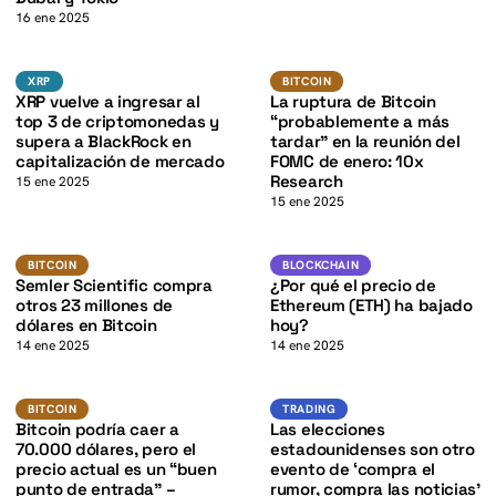
K
16 ene 2025
XRP
BTC
K
XRP
BITCOIN
XRP
BITCOIN
XRP vuelve a ingresar al
La ruptura de Bitcoin
top 3 de criptomonedas y
“probablemente a más
supera a BlackRock en
tardar” en la reunión del
capitalización de mercado
FOMC de enero: 10x
Research
15 ene 2025
15 ene 2025
K
BTC
ETH
BITCOIN
BLOCKCHAIN
BITCOIN
BLOCKCHAIN
Semler Scientific compra
¿Por qué el precio de
otros 23 millones de
Ethereum (ETH) ha bajado
dólares en Bitcoin
hoy?
14 ene 2025
14 ene 2025
BTC
BTC
BITCOIN
TRADING
BITCOIN
TRADING
Bitcoin podría caer a
Las elecciones
70.000 dólares, pero el
estadounidenses son otro
precio actual es un “buen
evento de ‘compra el
punto de entrada” –
rumor, compra las noticias’