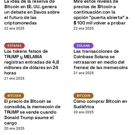
K
La idea de la reserva de
Mire estos niveles de
Bitcoin en EE. UU. genera
precios de Bitcoin a
un debate en Davos sobre
continuación con la
el futuro de las
opción “puerta abierta” a
criptomonedas
$ 100 mil volver a probar
22 ene 2025
22 ene 2025
SOL
K
Estafas
SOLANA
ESTAFAS
SOLANA
Los tokens falsos de
Las transacciones de
TRUMP y MELANIA
Coinbase Solana se
registran entradas de 4,8
retrasaron en medio del
millones de dólares en 24
frenesí de las memecoins
horas
21 ene 2025
21 ene 2025
BTC
BTC
BITCOIN
BITCOIN
BITCOIN
BITCOIN
El precio de Bitcoin se
Cómo comprar Bitcoin en
consolida, la memecoin de
Sudáfrica
TRUMP se vende cuando
20 ene 2025
Donald Trump asume el
cargo
20 ene 2025