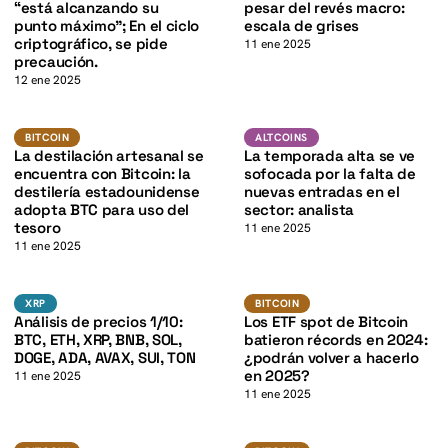
K
“está alcanzando su
pesar del revés macro:
punto máximo”; En el ciclo
escala de grises
criptográfico, se pide
11 ene 2025
precaución.
12 ene 2025
BTC
K
Altcoins
BITCOIN
BITCOIN
ALTCOINS
La destilación artesanal se
La temporada alta se ve
encuentra con Bitcoin: la
sofocada por la falta de
destilería estadounidense
nuevas entradas en el
adopta BTC para uso del
sector: analista
tesoro
11 ene 2025
11 ene 2025
K
BTC
BTC
XRP
BITCOIN
XRP
BITCOIN
Análisis de precios 1/10:
Los ETF spot de Bitcoin
BTC, ETH, XRP, BNB, SOL,
batieron récords en 2024:
DOGE, ADA, AVAX, SUI, TON
¿podrán volver a hacerlo
en 2025?
11 ene 2025
11 ene 2025
BTC
BTC