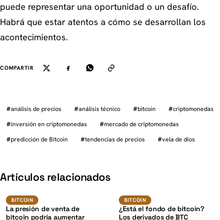
puede representar una oportunidad o un desafío.
Habrá que estar atentos a cómo se desarrollan los
acontecimientos.
COMPARTIR
#
análisis de precios
#
análisis técnico
#
bitcoin
#
criptomonedas
#
inversión en criptomonedas
#
mercado de criptomonedas
#
predicción de Bitcoin
#
tendencias de precios
#
vela de dios
K
Artículos relacionados
BTC
BTC
BITCOIN
BITCOIN
BITCOIN
BITCOIN
La presión de venta de
¿Está el fondo de bitcoin?
bitcoin podría aumentar
Los derivados de BTC