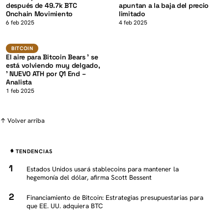
después de 49.7k BTC
apuntan a la baja del precio
Onchain Movimiento
limitado
K
6 feb 2025
4 feb 2025
BTC
BITCOIN
BITCOIN
El aire para Bitcoin Bears ' se
está volviendo muy delgado,
' NUEVO ATH por Q1 End –
Analista
1 feb 2025
↑ Volver arriba
TENDENCIAS
Estados Unidos usará stablecoins para mantener la
hegemonía del dólar, afirma Scott Bessent
Financiamiento de Bitcoin: Estrategias presupuestarias para
que EE. UU. adquiera BTC