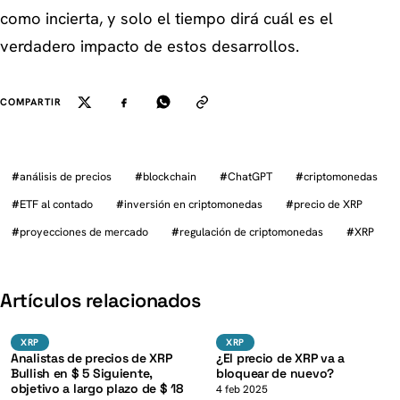
como incierta, y solo el tiempo dirá cuál es el
verdadero impacto de estos desarrollos.
COMPARTIR
#
análisis de precios
#
blockchain
#
ChatGPT
#
criptomonedas
#
ETF al contado
#
inversión en criptomonedas
#
precio de XRP
#
proyecciones de mercado
#
regulación de criptomonedas
#
XRP
K
Artículos relacionados
XRP
XRP
XRP
XRP
XRP
XRP
Analistas de precios de XRP
¿El precio de XRP va a
Bullish en $ 5 Siguiente,
bloquear de nuevo?
objetivo a largo plazo de $ 18
4 feb 2025