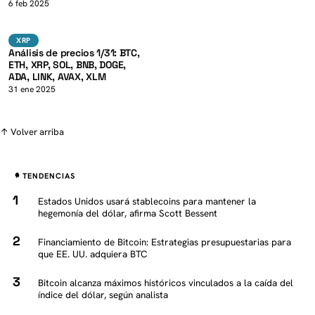
K
6 feb 2025
BTC
XRP
XRP
Análisis de precios 1/31: BTC,
ETH, XRP, SOL, BNB, DOGE,
ADA, LINK, AVAX, XLM
31 ene 2025
↑ Volver arriba
TENDENCIAS
Estados Unidos usará stablecoins para mantener la
hegemonía del dólar, afirma Scott Bessent
Financiamiento de Bitcoin: Estrategias presupuestarias para
que EE. UU. adquiera BTC
Bitcoin alcanza máximos históricos vinculados a la caída del
índice del dólar, según analista