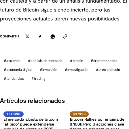
con cautela y a partir de un análisis fundamentado. El
futuro de Bitcoin sigue siendo incierto, pero las
proyecciones actuales abren nuevas posibilidades.
COMPARTIR
#
acciones
#
análisis de mercado
#
bitcoin
#
criptomonedas
#
economia digital
#
inversión
#
investigación
#
precio bitcoin
#
tendencias
#
trading
K
Artículos relacionados
BTC
BTC
TRADING
BITCOIN
TRADING
BITCOIN
El mercado alcista de bitcoin
Bitcoin Rallies por encima de
‘atípico’ puede extenderse
$ 106k Pero 3 acciones clave
más allá de marzo de 2025 –
deben ocurrir para nuevos