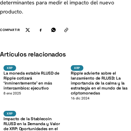
determinantes para medir el impacto del nuevo
producto.
COMPARTIR
K
Artículos relacionados
XRP
XRP
XRP
XRP
XRP
XRP
La moneda estable RLUSD de
Ripple advierte sobre el
Ripple cotizará
lanzamiento de RLUSD: La
‘inminentemente’ en más
importancia de la calma y la
intercambios: ejecutivo
estrategia en el mundo de las
criptomonedas
K
8 ene 2025
16 dic 2024
XRP
XRP
XRP
Impacto de la Stablecoin
RLUSD en la Demanda y Valor
de XRP: Oportunidades en el