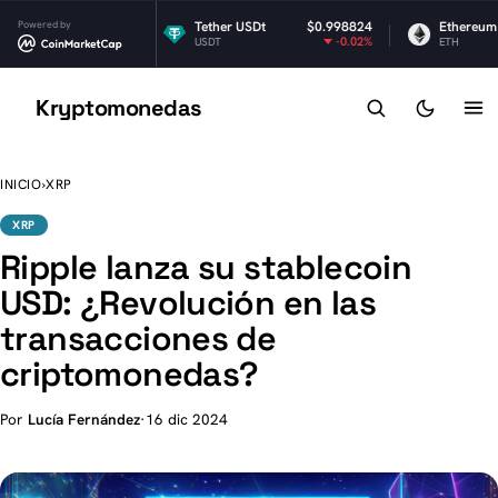
Powered by
$1.05
Tether USDt
$0.998824
Ethereum
-1.33%
-0.02%
USDT
ETH
Kryptomonedas
K
INICIO
›
XRP
XRP
Ripple lanza su stablecoin
USD: ¿Revolución en las
transacciones de
criptomonedas?
Por
Lucía Fernández
·
16 dic 2024