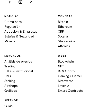
NOTICIAS
MONEDAS
Última hora
Bitcoin
Regulación
Ethereum
Adopción & Empresas
XRP
Estafas & Seguridad
Solana
Minería
Stablecoins
Altcoins
MERCADOS
WEB3
Análisis de precios
Blockchain
Trading
NFT
ETFs & Institucional
IA & Cripto
DeFi
Gaming / GameFi
Staking
Metaverso
Airdrops
Layer 2
Gráficos
Smart Contracts
APRENDE
Guías