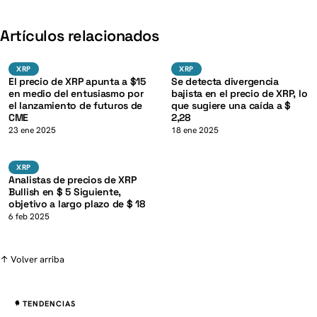
K
Artículos relacionados
XRP
XRP
XRP
XRP
XRP
XRP
El precio de XRP apunta a $15
Se detecta divergencia
en medio del entusiasmo por
bajista en el precio de XRP, lo
el lanzamiento de futuros de
que sugiere una caída a $
CME
2,28
K
23 ene 2025
18 ene 2025
XRP
XRP
XRP
Analistas de precios de XRP
Bullish en $ 5 Siguiente,
objetivo a largo plazo de $ 18
6 feb 2025
↑ Volver arriba
TENDENCIAS