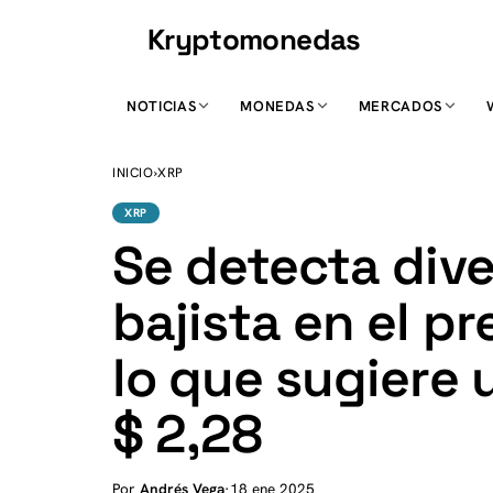
Kryptomonedas
K
NOTICIAS
MONEDAS
MERCADOS
INICIO
›
XRP
XRP
Se detecta div
bajista en el pr
lo que sugiere 
$ 2,28
Por
Andrés Vega
·
18 ene 2025