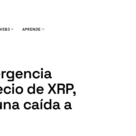
WEB3
APRENDE
ergencia
ecio de XRP,
una caída a