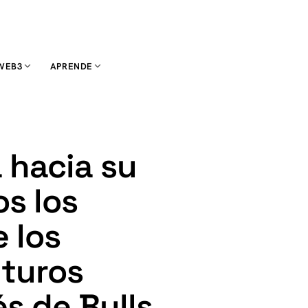
WEB3
APRENDE
a hacia su
s los
 los
turos
s de Bulls