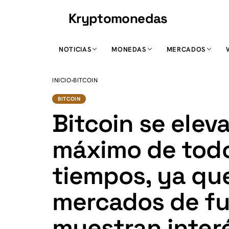
Kryptomonedas
K
NOTICIAS
MONEDAS
MERCADOS
INICIO
›
BITCOIN
BITCOIN
Bitcoin se elev
máximo de todo
tiempos, ya que
mercados de fu
muestran interé