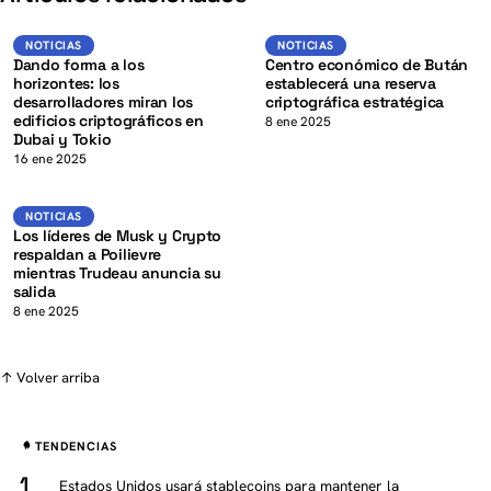
K
Noticias
Noticias
NOTICIAS
NOTICIAS
Dando forma a los
Centro económico de Bután
horizontes: los
establecerá una reserva
desarrolladores miran los
criptográfica estratégica
edificios criptográficos en
8 ene 2025
Dubai y Tokio
K
16 ene 2025
Noticias
NOTICIAS
Los líderes de Musk y Crypto
respaldan a Poilievre
mientras Trudeau anuncia su
salida
8 ene 2025
↑ Volver arriba
TENDENCIAS
Estados Unidos usará stablecoins para mantener la