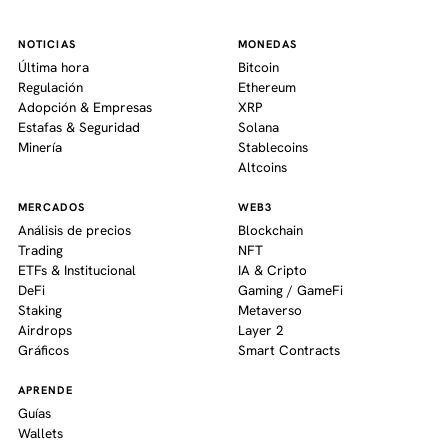
NOTICIAS
MONEDAS
Última hora
Bitcoin
Regulación
Ethereum
Adopción & Empresas
XRP
Estafas & Seguridad
Solana
Minería
Stablecoins
Altcoins
MERCADOS
WEB3
Análisis de precios
Blockchain
Trading
NFT
ETFs & Institucional
IA & Cripto
DeFi
Gaming / GameFi
Staking
Metaverso
Airdrops
Layer 2
Gráficos
Smart Contracts
APRENDE
Guías
Wallets