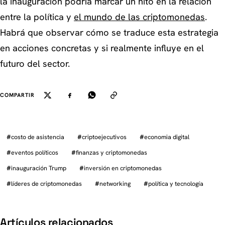
la inauguración podría marcar un hito en la relación
entre la política y
el mundo de las criptomonedas
.
Habrá que observar cómo se traduce esta estrategia
en acciones concretas y si realmente influye en el
futuro del sector.
COMPARTIR
#
costo de asistencia
#
criptoejecutivos
#
economia digital
#
eventos políticos
#
finanzas y criptomonedas
#
inauguración Trump
#
inversión en criptomonedas
#
líderes de criptomonedas
#
networking
#
política y tecnología
Artículos relacionados