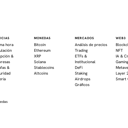
ICIAS
MONEDAS
MERCADOS
WEB3
ima hora
Bitcoin
Análisis de precios
Blockc
ulación
Ethereum
Trading
NFT
pción &
XRP
ETFs &
IA & C
resas
Solana
Institucional
Gaming
afas &
Stablecoins
DeFi
Metav
uridad
Altcoins
Staking
Layer 
ería
Airdrops
Smart 
Gráficos
nedas