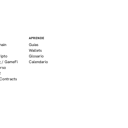
APRENDE
hain
Guías
Wallets
ripto
Glosario
 / GameFi
Calendario
erso
2
Contracts