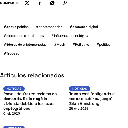
COMPARTIR
#
apoyo político
#
criptomonedas
#
economia digital
#
elecciones canadienses
#
influencia tecnológica
#
líderes de criptomonedas
#
Musk
#
Poilievre
#
política
#
Trudeau
K
Artículos relacionados
Noticias
Noticias
NOTICIAS
NOTICIAS
Powell de Kraken reclama en
Trump está ‘obligando a
demanda. Se le negó la
todos a subir su juego’ –
vivienda debido a los lazos
Brian Armstrong
criptográficos
K
25 ene 2025
6 feb 2025
Noticias