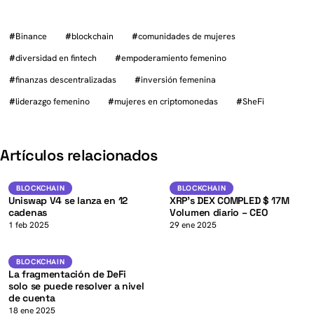
#
Binance
#
blockchain
#
comunidades de mujeres
#
diversidad en fintech
#
empoderamiento femenino
#
finanzas descentralizadas
#
inversión femenina
#
liderazgo femenino
#
mujeres en criptomonedas
#
SheFi
K
Artículos relacionados
XRP
Blockchain
BLOCKCHAIN
BLOCKCHAIN
BLOCKCHAIN
Uniswap V4 se lanza en 12
XRP’s DEX COMPLED $ 17M
cadenas
Volumen diario – CEO
K
1 feb 2025
29 ene 2025
DeFi
BLOCKCHAIN
BLOCKCHAIN
La fragmentación de DeFi
solo se puede resolver a nivel
de cuenta
18 ene 2025