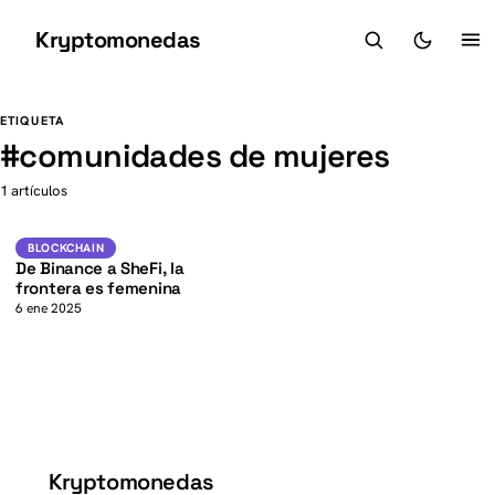
Kryptomonedas
K
K
ETIQUETA
#
comunidades de mujeres
1 artículos
Blockchain
BLOCKCHAIN
De Binance a SheFi, la
frontera es femenina
6 ene 2025
Kryptomonedas
K