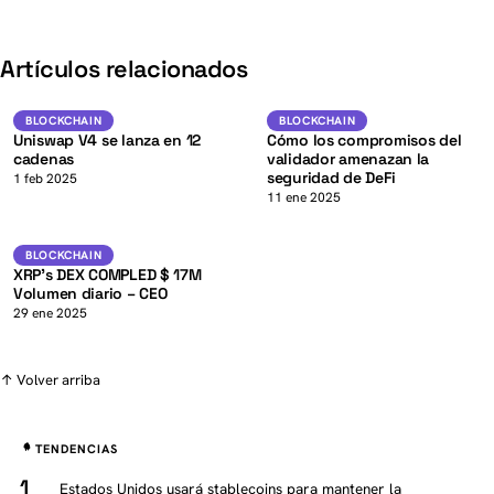
K
Artículos relacionados
DeFi
Blockchain
BLOCKCHAIN
BLOCKCHAIN
BLOCKCHAIN
Uniswap V4 se lanza en 12
Cómo los compromisos del
cadenas
validador amenazan la
seguridad de DeFi
K
1 feb 2025
11 ene 2025
XRP
BLOCKCHAIN
BLOCKCHAIN
XRP’s DEX COMPLED $ 17M
Volumen diario – CEO
29 ene 2025
↑ Volver arriba
TENDENCIAS
Estados Unidos usará stablecoins para mantener la