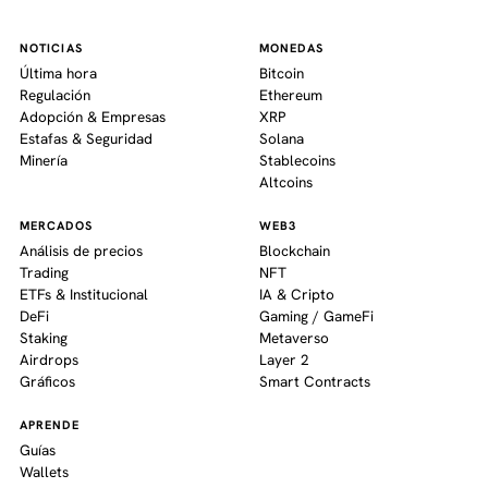
NOTICIAS
MONEDAS
Última hora
Bitcoin
Regulación
Ethereum
Adopción & Empresas
XRP
Estafas & Seguridad
Solana
Minería
Stablecoins
Altcoins
MERCADOS
WEB3
Análisis de precios
Blockchain
Trading
NFT
ETFs & Institucional
IA & Cripto
DeFi
Gaming / GameFi
Staking
Metaverso
Airdrops
Layer 2
Gráficos
Smart Contracts
APRENDE
Guías
Wallets