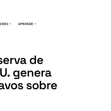
WEB3
APRENDE
eserva de
UU. genera
avos sobre