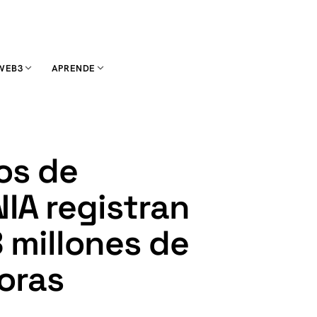
WEB3
APRENDE
os de
A registran
 millones de
oras