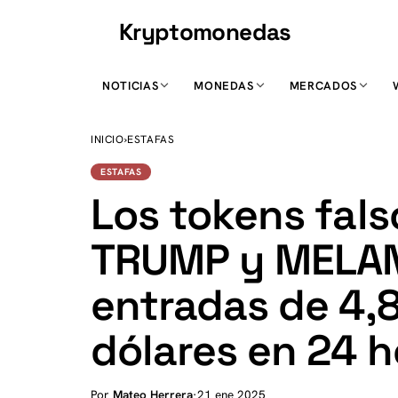
Kryptomonedas
K
NOTICIAS
MONEDAS
MERCADOS
INICIO
›
ESTAFAS
ESTAFAS
Los tokens fals
TRUMP y MELANI
entradas de 4,8
dólares en 24 h
Por
Mateo Herrera
·
21 ene 2025