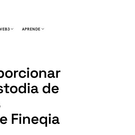
WEB3
APRENDE
porcionar
stodia de
s
e Fineqia