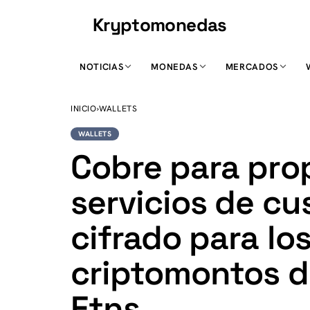
Kryptomonedas
K
NOTICIAS
MONEDAS
MERCADOS
INICIO
›
WALLETS
WALLETS
Cobre para pro
servicios de cu
cifrado para lo
criptomontos d
Etns