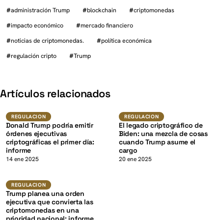
#
administración Trump
#
blockchain
#
criptomonedas
#
impacto económico
#
mercado financiero
#
noticias de criptomonedas.
#
política económica
#
regulación cripto
#
Trump
K
Artículos relacionados
Regulacion
Regulacion
REGULACION
REGULACION
Donald Trump podría emitir
El legado criptográfico de
órdenes ejecutivas
Biden: una mezcla de cosas
criptográficas el primer día:
cuando Trump asume el
informe
cargo
K
14 ene 2025
20 ene 2025
Regulacion
REGULACION
Trump planea una orden
ejecutiva que convierta las
criptomonedas en una
prioridad nacional: informe