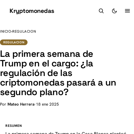
Kryptomonedas
K
INICIO
›
REGULACION
REGULACION
La primera semana de
Trump en el cargo: ¿la
regulación de las
criptomonedas pasará a un
segundo plano?
Por
Mateo Herrera
·
18 ene 2025
RESUMEN
La primera semana de Trump en la Casa Blanca planteó