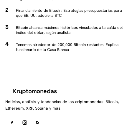
Financiamiento de Bitcoin: Estrategias presupuestarias para
que EE. UU. adquiera BTC
Bitcoin alcanza máximos históricos vinculados a la caída del
índice del dólar, según analista
Tenemos alrededor de 200,000 Bitcoin restantes: Explica
funcionario de la Casa Blanca
Kryptomonedas
K
Noticias, análisis y tendencias de las criptomonedas: Bitcoin,
Ethereum, XRP, Solana y más.