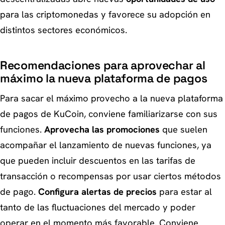
para las criptomonedas y favorece su adopción en
distintos sectores económicos.
Recomendaciones para aprovechar al
máximo la nueva plataforma de pagos
Para sacar el máximo provecho a la nueva plataforma
de pagos de KuCoin, conviene familiarizarse con sus
funciones.
Aprovecha las promociones
que suelen
acompañar el lanzamiento de nuevas funciones, ya
que pueden incluir descuentos en las tarifas de
transacción o recompensas por usar ciertos métodos
de pago.
Configura alertas de precios
para estar al
tanto de las fluctuaciones del mercado y poder
operar en el momento más favorable. Conviene