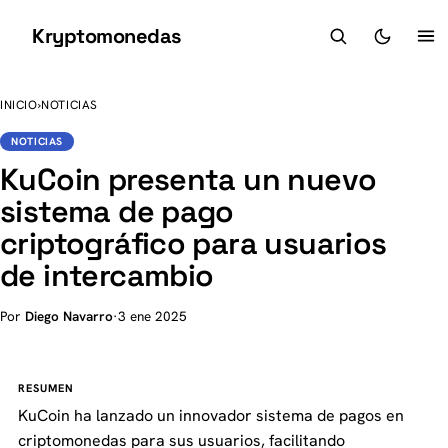
Kryptomonedas
K
INICIO
›
NOTICIAS
NOTICIAS
KuCoin presenta un nuevo
sistema de pago
criptográfico para usuarios
de intercambio
Por
Diego Navarro
·
3 ene 2025
RESUMEN
KuCoin ha lanzado un innovador sistema de pagos en
criptomonedas para sus usuarios, facilitando