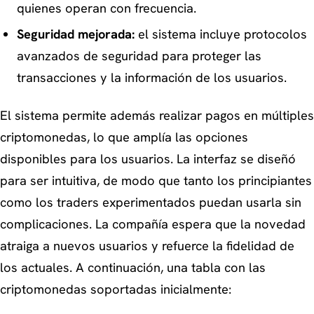
quienes operan con frecuencia.
Seguridad mejorada:
el sistema incluye protocolos
avanzados de seguridad para proteger las
transacciones y la información de los usuarios.
El sistema permite además realizar pagos en múltiples
criptomonedas, lo que amplía las opciones
disponibles para los usuarios. La interfaz se diseñó
para ser intuitiva, de modo que tanto los principiantes
como los traders experimentados puedan usarla sin
complicaciones. La compañía espera que la novedad
atraiga a nuevos usuarios y refuerce la fidelidad de
los actuales. A continuación, una tabla con las
criptomonedas soportadas inicialmente: