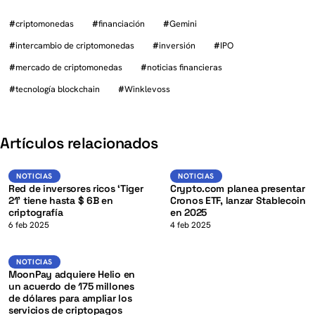
#
criptomonedas
#
financiación
#
Gemini
#
intercambio de criptomonedas
#
inversión
#
IPO
#
mercado de criptomonedas
#
noticias financieras
#
tecnología blockchain
#
Winklevoss
K
Artículos relacionados
USD
Noticias
NOTICIAS
NOTICIAS
NOTICIAS
Red de inversores ricos ‘Tiger
Crypto.com planea presentar
21’ tiene hasta $ 6B en
Cronos ETF, lanzar Stablecoin
criptografía
en 2025
K
6 feb 2025
4 feb 2025
Noticias
NOTICIAS
MoonPay adquiere Helio en
un acuerdo de 175 millones
de dólares para ampliar los
servicios de criptopagos