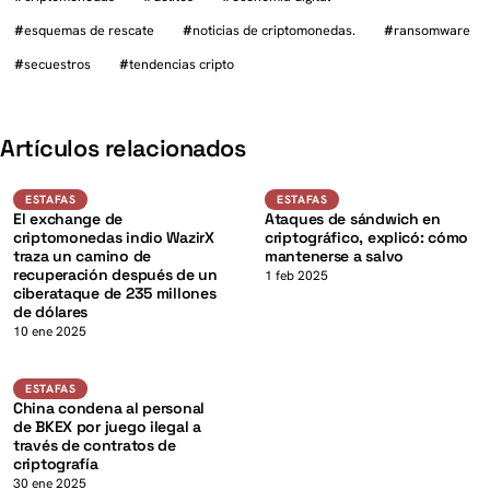
#
esquemas de rescate
#
noticias de criptomonedas.
#
ransomware
#
secuestros
#
tendencias cripto
K
Artículos relacionados
Estafas
Estafas
ESTAFAS
ESTAFAS
El exchange de
Ataques de sándwich en
criptomonedas indio WazirX
criptográfico, explicó: cómo
traza un camino de
mantenerse a salvo
recuperación después de un
1 feb 2025
ciberataque de 235 millones
de dólares
K
10 ene 2025
Estafas
ESTAFAS
China condena al personal
de BKEX por juego ilegal a
través de contratos de
criptografía
30 ene 2025