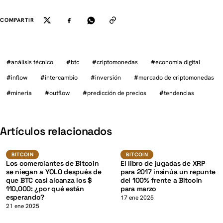
COMPARTIR
#
análisis técnico
#
btc
#
criptomonedas
#
economia digital
#
inflow
#
intercambio
#
inversión
#
mercado de criptomonedas
#
mineria
#
outflow
#
predicción de precios
#
tendencias
K
Artículos relacionados
BTC
BTC
BITCOIN
BITCOIN
BITCOIN
BITCOIN
Los comerciantes de Bitcoin
El libro de jugadas de XRP
se niegan a YOLO después de
para 2017 insinúa un repunte
que BTC casi alcanza los $
del 100% frente a Bitcoin
110,000: ¿por qué están
para marzo
esperando?
17 ene 2025
21 ene 2025