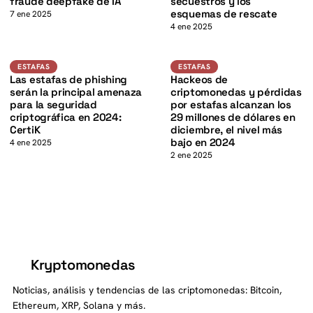
K
fraude deepfake de IA
secuestros y los
esquemas de rescate
7 ene 2025
4 ene 2025
Estafas
Estafas
ESTAFAS
ESTAFAS
Las estafas de phishing
Hackeos de
serán la principal amenaza
criptomonedas y pérdidas
para la seguridad
por estafas alcanzan los
criptográfica en 2024:
29 millones de dólares en
CertiK
diciembre, el nivel más
bajo en 2024
4 ene 2025
2 ene 2025
Kryptomonedas
K
Noticias, análisis y tendencias de las criptomonedas: Bitcoin,
Ethereum, XRP, Solana y más.