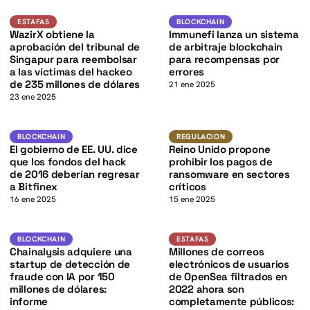
K
K
Estafas
Blockchain
ESTAFAS
BLOCKCHAIN
WazirX obtiene la
Immunefi lanza un sistema
aprobación del tribunal de
de arbitraje blockchain
Singapur para reembolsar
para recompensas por
a las víctimas del hackeo
errores
de 235 millones de dólares
21 ene 2025
23 ene 2025
K
Blockchain
Regulacion
BLOCKCHAIN
REGULACION
El gobierno de EE. UU. dice
Reino Unido propone
que los fondos del hack
prohibir los pagos de
de 2016 deberían regresar
ransomware en sectores
a Bitfinex
críticos
16 ene 2025
15 ene 2025
Blockchain
Estafas
BLOCKCHAIN
ESTAFAS
Chainalysis adquiere una
Millones de correos
startup de detección de
electrónicos de usuarios
fraude con IA por 150
de OpenSea filtrados en
millones de dólares:
2022 ahora son
informe
completamente públicos: