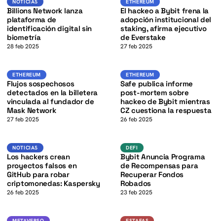
K
NOTICIAS
ETHEREUM
Billions Network lanza
El hackeo a Bybit frena la
plataforma de
adopción institucional del
identificación digital sin
staking, afirma ejecutivo
biometría
de Everstake
28 feb 2025
27 feb 2025
K
Ethereum
Ethereum
ETHEREUM
ETHEREUM
Flujos sospechosos
Safe publica informe
detectados en la billetera
post-mortem sobre
vinculada al fundador de
hackeo de Bybit mientras
Mask Network
CZ cuestiona la respuesta
27 feb 2025
26 feb 2025
K
defi
Noticias
NOTICIAS
DEFI
Los hackers crean
Bybit Anuncia Programa
proyectos falsos en
de Recompensas para
GitHub para robar
Recuperar Fondos
criptomonedas: Kaspersky
Robados
26 feb 2025
23 feb 2025
Metaverso
Estafas
METAVERSO
ESTAFAS