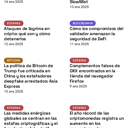
K
SlowMist
14 ene 2025
13 ene 2025
K
DeFi
Estafas
BLOCKCHAIN
ESTAFAS
BLOCKCHAIN
Ataques de lágrima en
Cómo los compromisos del
cripto: qué son y cómo
validador amenazan la
detenerlos
seguridad de DeFi
12 ene 2025
11 ene 2025
BTC
K
Estafas
BITCOIN
BITCOIN
ESTAFAS
La política de Bitcoin de
Complementos falsos de
Trump fue criticada en
OKX encontrados en la
China y los estafadores
tienda del navegador
deepfake arrestados: Asia
Firefox
Express
9 ene 2025
10 ene 2025
Estafas
Estafas
ESTAFAS
ESTAFAS
Las medidas enérgicas
El año récord de las
globales se centran en las
criptomonedas registra un
estafas criptográficas y el
aumento en los