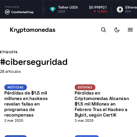
Powered by
$1.02
Tether USDt
$0.998921
Ethereum
-2.06%
-0.03%
USDT
ETH
Kryptomonedas
K
K
ETIQUETA
#
ciberseguridad
28 artículos
K
Noticias
Estafas
NOTICIAS
ESTAFAS
Pérdidas de $1.5 mil
Pérdidas en
millones en hackeos
Criptomonedas Alcanzan
revelan fallas en
$1.5 mil Millones en
programas de
Febrero Tras el Hackeo a
recompensas
Bybit, según CertiK
3 mar 2025
3 mar 2025
Noticias
Ethereum