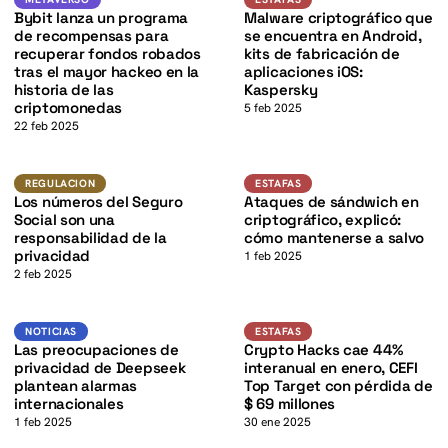
K
Bybit lanza un programa
Malware criptográfico que
de recompensas para
se encuentra en Android,
recuperar fondos robados
kits de fabricación de
tras el mayor hackeo en la
aplicaciones iOS:
historia de las
Kaspersky
criptomonedas
5 feb 2025
22 feb 2025
K
Regulacion
Estafas
REGULACION
ESTAFAS
Los números del Seguro
Ataques de sándwich en
Social son una
criptográfico, explicó:
responsabilidad de la
cómo mantenerse a salvo
privacidad
1 feb 2025
2 feb 2025
Noticias
Estafas
NOTICIAS
ESTAFAS
Las preocupaciones de
Crypto Hacks cae 44%
privacidad de Deepseek
interanual en enero, CEFI
plantean alarmas
Top Target con pérdida de
internacionales
$ 69 millones
1 feb 2025
30 ene 2025