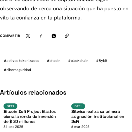
observando de cerca una situación que ha puesto en
vilo la confianza en la plataforma.
COMPARTIR
#
activos tokenizados
#
bitcoin
#
blockchain
#
Bybit
#
ciberseguridad
K
Artículos relacionados
BTC
DeFi
DEFI
DEFI
DEFI
DEFI
Bitcoin Defi Project Elastos
Bitwise realiza su primera
cierra la ronda de inversión
asignación institucional en
de $ 20 millones
DeFi
31 ene 2025
6 mar 2025