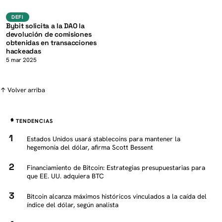
K
defi
DEFI
Bybit solicita a la DAO la
devolución de comisiones
obtenidas en transacciones
hackeadas
5 mar 2025
↑ Volver arriba
TENDENCIAS
Estados Unidos usará stablecoins para mantener la
hegemonía del dólar, afirma Scott Bessent
Financiamiento de Bitcoin: Estrategias presupuestarias para
que EE. UU. adquiera BTC
Bitcoin alcanza máximos históricos vinculados a la caída del
índice del dólar, según analista