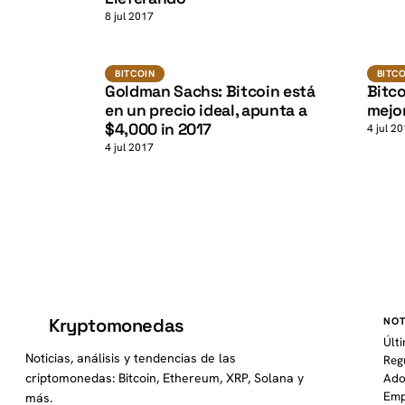
K
8 jul 2017
BTC
BITCOIN
BITCOI
BITCOIN
BITC
Goldman Sachs: Bitcoin está
Bitco
en un precio ideal, apunta a
mejo
$4,000 in 2017
4 jul 2
4 jul 2017
Kryptomonedas
NOT
K
Últ
Noticias, análisis y tendencias de las
Reg
criptomonedas: Bitcoin, Ethereum, XRP, Solana y
Ado
Emp
más.