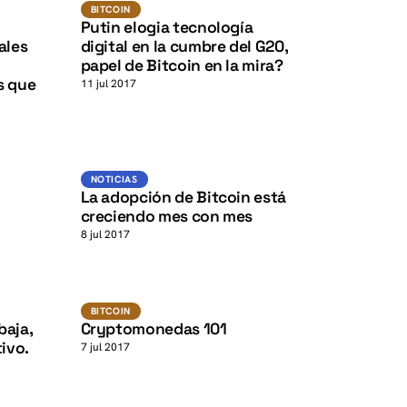
BTC
BITCOIN
BITCOIN
K
K
Putin elogia tecnología
ales
digital en la cumbre del G20,
papel de Bitcoin en la mira?
s que
11 jul 2017
K
K
BTC
NOTICIAS
NOTICIAS
La adopción de Bitcoin está
creciendo mes con mes
8 jul 2017
Bitcoin
BITCOIN
baja,
Cryptomonedas 101
ivo.
7 jul 2017