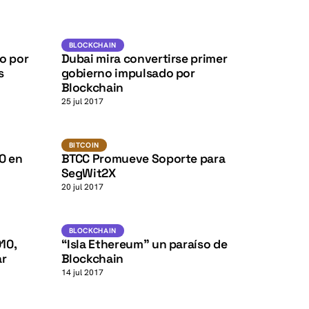
K
K
K
K
Blockchain
BLOCKCHAIN
o por
Dubai mira convertirse primer
s
gobierno impulsado por
Blockchain
25 jul 2017
K
K
Bitcoin
BITCOIN
0 en
BTCC Promueve Soporte para
SegWit2X
20 jul 2017
K
K
ETH
BLOCKCHAIN
BLOCKCHAIN
10,
“Isla Ethereum” un paraíso de
ar
Blockchain
14 jul 2017