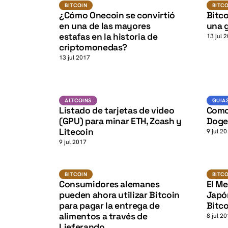
Bitcoin
BITCOI
BITCOIN
BITC
K
¿Cómo Onecoin se convirtió
Bitc
en una de las mayores
una g
estafas en la historia de
13 jul 
criptomonedas?
13 jul 2017
K
ETH
ALTCOINS
ALTCOINS
GUIA
Listado de tarjetas de video
Como
(GPU) para minar ETH, Zcash y
Doge
Litecoin
9 jul 2
9 jul 2017
BTC
BITCOIN
BITCOI
BITCOIN
BITC
Consumidores alemanes
El Me
pueden ahora utilizar Bitcoin
Japó
para pagar la entrega de
Bitc
alimentos a través de
8 jul 2
Lieferando