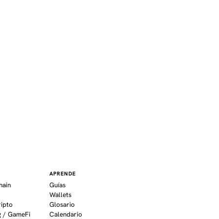
APRENDE
hain
Guías
Wallets
ripto
Glosario
 / GameFi
Calendario