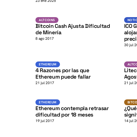
K
23 ene 2025
K
BTC
ALTCOINS
ALTCOINS
NOTI
Bitcoin Cash Ajusta Dificultad
ICO G
de Minería
aloja
preci
8 ago 2017
30 jul 
K
ETH
ETHEREUM
ALTCOI
ETHEREUM
ALTC
4 Razones por las que
Litec
Ethereum puede fallar
Agos
21 jul 2017
21 jul 
K
ETH
ETHEREUM
BITCOI
ETHEREUM
BITC
Ethereum contempla retrasar
¿Qué
dificultad por 18 meses
signi
19 jul 2017
14 jul 