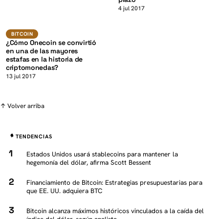
K
4 jul 2017
Bitcoin
BITCOIN
¿Cómo Onecoin se convirtió
en una de las mayores
estafas en la historia de
criptomonedas?
13 jul 2017
↑ Volver arriba
TENDENCIAS
Estados Unidos usará stablecoins para mantener la
hegemonía del dólar, afirma Scott Bessent
Financiamiento de Bitcoin: Estrategias presupuestarias para
que EE. UU. adquiera BTC
Bitcoin alcanza máximos históricos vinculados a la caída del
índice del dólar, según analista