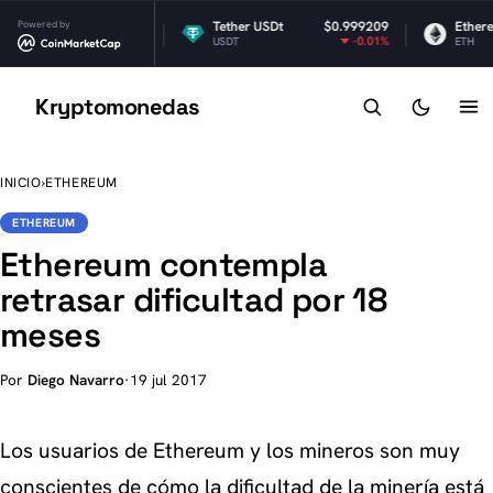
Powered by
$1.04
Tether USDt
$0.999209
Ethereum
-0.24%
-0.01%
USDT
ETH
Kryptomonedas
K
INICIO
›
ETHEREUM
ETHEREUM
Ethereum contempla
retrasar dificultad por 18
meses
Por
Diego Navarro
·
19 jul 2017
Los usuarios de Ethereum y los mineros son muy
conscientes de cómo la dificultad de la minería está