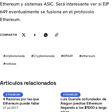
Ethereum y sistemas ASIC. Será interesante ver si EIP
649 eventualmente se fusiona en el protocolo
Ethereum.
COMPARTIR
#
criptomoneda
#
Cryptomoneda
#
EIP649
#
ethereum
#
noticias
K
Artículos relacionados
ETH
ETH
ETHEREUM
ETHEREUM
ETHEREUM
ETHEREUM
4 Razones por las que
Luis Cuende cofundador de
Ethereum puede fallar
Aragon predice Ethereum
llegando a los $1000 a largo
21 jul 2017
plazo