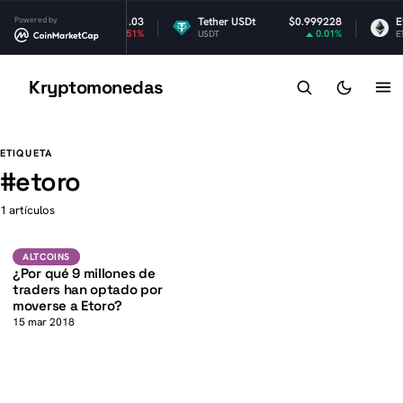
RP
Powered by
$1.03
Tether USDt
$0.999228
Et
-1.51%
0.01%
RP
USDT
ET
Kryptomonedas
K
K
ETIQUETA
#
etoro
1 artículos
Altcoins
ALTCOINS
¿Por qué 9 millones de
traders han optado por
moverse a Etoro?
15 mar 2018